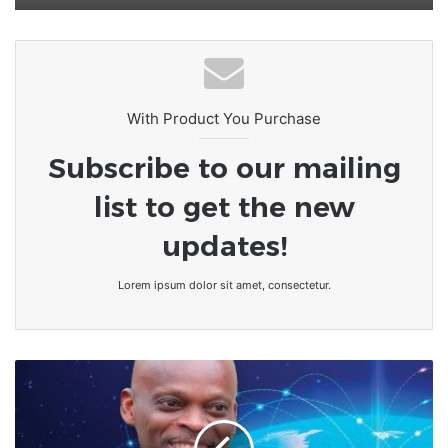
With Product You Purchase
Subscribe to our mailing
list to get the new
updates!
Lorem ipsum dolor sit amet, consectetur.
Qu'est
ce
qui
fait