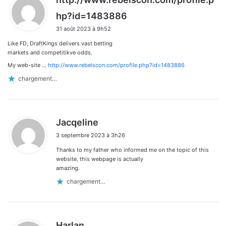
d
hp?id=1483886
i
31 août 2023 à 9h52
t
Like FD, DraftKings delivers vast betting
:
markets and competitikve odds.
My web-site …
http://www.rebelscon.com/profile.php?id=1483886
chargement…
d
Jacqeline
i
3 septembre 2023 à 3h26
t
Thanks to my father who informed me on the topic of this
:
website, this webpage is actually
amazing.
chargement…
d
Harlan