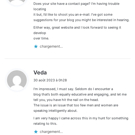
Does your site have a contact page? I’m having trouble
:
locating
it but, I’d like to shoot you an e-mail. I’ve got some
suggestions for your blog you might be interested in hearing.
Either way, great website and I look forward to seeing it
develop
over time.
chargement…
d
Veda
i
30 août 2023 à 0h28
t
I’m impressed, I must say. Seldom do I encounter a
:
blog that’s both equally educative and engaging, and let me
tell you, you have hit the nail on the head.
The issue is an issue that too few men and women are
speaking intelligently about.
I am very happy I came across this in my hunt for something
relating to this.
chargement…