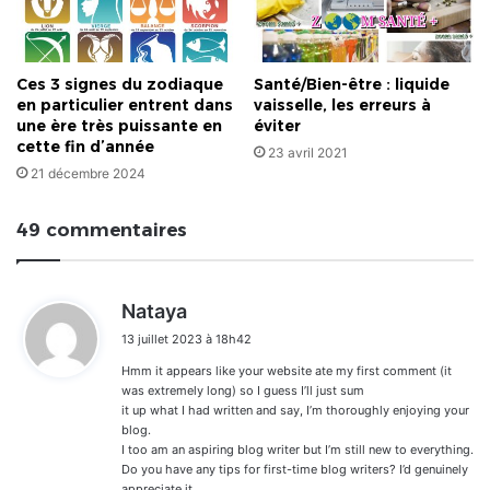
Ces 3 signes du zodiaque
Santé/Bien-être : liquide
en particulier entrent dans
vaisselle, les erreurs à
une ère très puissante en
éviter
cette fin d’année
23 avril 2021
21 décembre 2024
49 commentaires
d
Nataya
i
13 juillet 2023 à 18h42
t
Hmm it appears like your website ate my first comment (it
:
was extremely long) so I guess I’ll just sum
it up what I had written and say, I’m thoroughly enjoying your
blog.
I too am an aspiring blog writer but I’m still new to everything.
Do you have any tips for first-time blog writers? I’d genuinely
appreciate it.