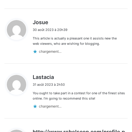
d
Josue
i
30 août 2023 à 20h39
t
This article is actually a pleasant one it assists new the
:
web viewers, who are wishing for blogging.
chargement…
d
Lastacia
i
31 août 2023 à 2h50
t
You ought to take part in a contest for one of the finest sites
:
online. I’m going to recommend this site!
chargement…
http://www.rebelscon.com/profile.p