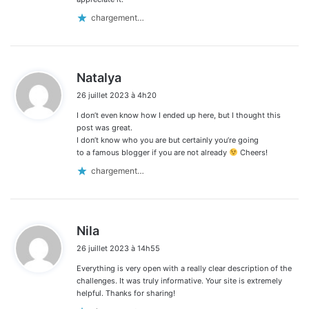
chargement…
d
Natalya
i
26 juillet 2023 à 4h20
t
I don’t even know how I ended up here, but I thought this
:
post was great.
I don’t know who you are but certainly you’re going
to a famous blogger if you are not already
Cheers!
chargement…
d
Nila
i
26 juillet 2023 à 14h55
t
Everything is very open with a really clear description of the
:
challenges. It was truly informative. Your site is extremely
helpful. Thanks for sharing!