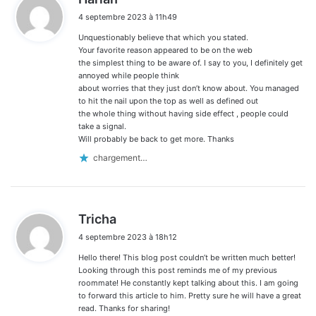
i
4 septembre 2023 à 11h49
t
Unquestionably believe that which you stated.
:
Your favorite reason appeared to be on the web
the simplest thing to be aware of. I say to you, I definitely get
annoyed while people think
about worries that they just don’t know about. You managed
to hit the nail upon the top as well as defined out
the whole thing without having side effect , people could
take a signal.
Will probably be back to get more. Thanks
chargement…
d
Tricha
i
4 septembre 2023 à 18h12
t
Hello there! This blog post couldn’t be written much better!
:
Looking through this post reminds me of my previous
roommate! He constantly kept talking about this. I am going
to forward this article to him. Pretty sure he will have a great
read. Thanks for sharing!