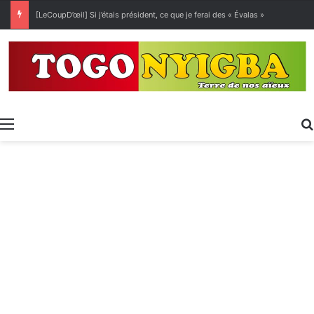
[LeCoupD’œil] Si j’étais président, ce que je ferai des « Évalas »
Menu