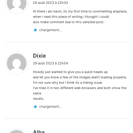
29 août 2023 à 22h33
t
Hi there i am kavin, its my first time to commenting anyplace,
:
when i read this piece of writing i thought i could
also make comment due to this sensible post.
chargement…
d
Dixie
i
29 août 2023 à 22h54
t
Howdy just wanted to give you a quick heads up
:
and let you know a few of the images aren’t loading properly.
I’m not sure why but I think its a linking issue.
I’ve tried it in two different web browsers and both show the
same
results.
chargement…
d
Alba