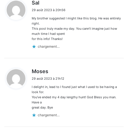
d
Sal
i
29 août 2023 à 20h56
t
My brother suggested I might like this blog. He was entirely
:
right.
This post truly made my day. You cann’t imagine just how
much time I had spent
for this info! Thanks!
chargement…
d
Moses
i
29 août 2023 à 21h12
t
I delight in, lead to I found just what I used to be having a
:
look for.
You’ve ended my 4 day lengthy hunt! God Bless you man.
Have a
great day. Bye
chargement…