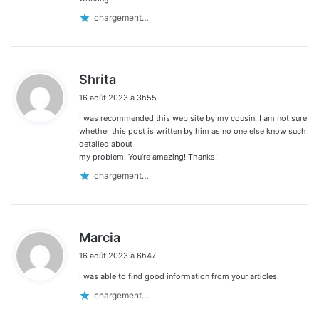
chargement…
d
Shrita
i
16 août 2023 à 3h55
t
I was recommended this web site by my cousin. I am not sure
:
whether this post is written by him as no one else know such
detailed about
my problem. You’re amazing! Thanks!
chargement…
d
Marcia
i
16 août 2023 à 6h47
t
I was able to find good information from your articles.
:
chargement…