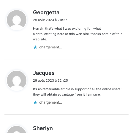
d
Georgetta
i
29 août 2023 à 21h27
t
Hurrah, that’s what I was exploring for, what
:
a data! existing here at this web site, thanks admin of this
web site.
chargement…
d
Jacques
i
29 août 2023 à 22h25
t
It’s an remarkable article in support of all the online users;
:
they will obtain advantage from it I am sure.
chargement…
d
Sherlyn
i