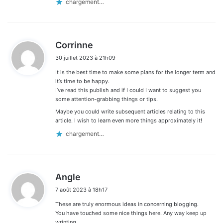
chargement…
d
Corrinne
i
30 juillet 2023 à 21h09
t
It is the best time to make some plans for the longer term and
:
it’s time to be happy.
I’ve read this publish and if I could I want to suggest you
some attention-grabbing things or tips.
Maybe you could write subsequent articles relating to this
article. I wish to learn even more things approximately it!
chargement…
d
Angle
i
7 août 2023 à 18h17
t
These are truly enormous ideas in concerning blogging.
:
You have touched some nice things here. Any way keep up
wrinting.