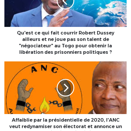
courrir
Robert
Dussey
ailleurs
et
ne
Qu'est ce qui fait courrir Robert Dussey
joue
ailleurs et ne joue pas son talent de
pas
"négociateur" au Togo pour obtenir la
son
libération des prisonniers politiques ?
talent
de
Affaiblie
"négociateur"
par
au
la
Togo
présidentielle
pour
de
obtenir
2020,
la
l'ANC
libération
veut
des
redynamiser
prisonniers
son
Affaiblie par la présidentielle de 2020, l'ANC
politiques
électorat
veut redynamiser son électorat et annonce un
?