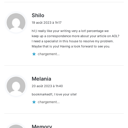
d
Shilo
i
19 août 2023 à 1h17
t
hi!,I really like your writing very a lot! percentage we
:
keep up a correspondence more about your article on AOL?
I need a specialist in this house to resolve my problem.
Maybe that is you! Having a look forward to see you.
chargement…
d
Melania
i
20 août 2023 à 1h40
t
bookmarked!!, I love your site!
:
chargement…
d
Memory