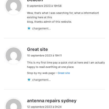
i
9 septembre 2023 à 19h58
t
Wow, that’s what I was searching for, what a information!
:
existing here at this
blog, thanks admin of this website.
chargement…
d
Great site
i
10 septembre 2023 à 19h11
t
This is my first time pay a quick visit at here and i am actually
:
happy to read everthing at one place.
Stop by my web page –
Great site
chargement…
d
antenna repairs sydney
i
12 septembre 2023 à 0h24
t