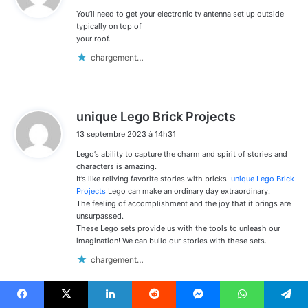
You’ll need to get your electronic tv antenna set up outside –
:
typically on top of
your roof.
chargement…
d
unique Lego Brick Projects
i
13 septembre 2023 à 14h31
t
Lego’s ability to capture the charm and spirit of stories and
:
characters is amazing.
It’s like reliving favorite stories with bricks.
unique Lego Brick
Projects
Lego can make an ordinary day extraordinary.
The feeling of accomplishment and the joy that it brings are
unsurpassed.
These Lego sets provide us with the tools to unleash our
imagination! We can build our stories with these sets.
chargement…
Facebook
X
Linkedin
Reddit
Messenger
WhatsApp
Telegram