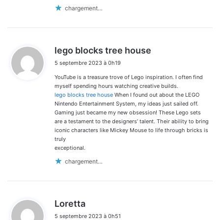
chargement…
d
lego blocks tree house
i
5 septembre 2023 à 0h19
t
YouTube is a treasure trove of Lego inspiration. I often find
:
myself spending hours watching creative builds.
lego blocks tree house
When I found out about the LEGO
Nintendo Entertainment System, my ideas just sailed off.
Gaming just became my new obsession! These Lego sets
are a testament to the designers’ talent. Their ability to bring
iconic characters like Mickey Mouse to life through bricks is
truly
exceptional.
chargement…
d
Loretta
i
5 septembre 2023 à 0h51
t