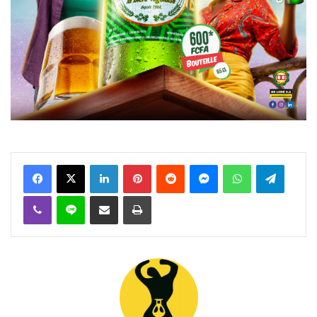
Facebook
X
Linkedin
Pinterest
Reddit
Messenger
WhatsApp
Telegra
Viber
Ligne
Partager par email
Imprimer