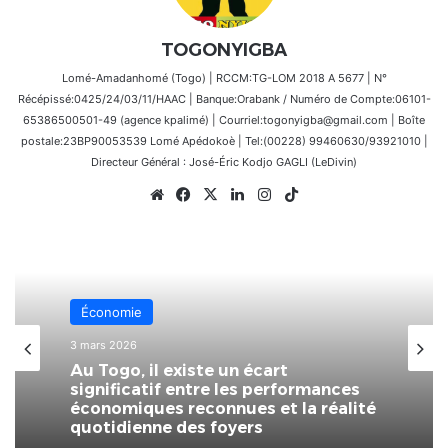
TOGONYIGBA
Lomé-Amadanhomé (Togo) | RCCM:TG-LOM 2018 A 5677 | N°
Récépissé:0425/24/03/11/HAAC | Banque:Orabank / Numéro de Compte:06101-
65386500501-49 (agence kpalimé) | Courriel:togonyigba@gmail.com | Boîte
postale:23BP90053539 Lomé Apédokoè | Tel:(00228) 99460630/93921010 |
Directeur Général : José-Éric Kodjo GAGLI (LeDivin)
Website
Facebook
X
Linkedin
Instagram
TikTok
Économie
3 mars 2026
Au Togo, il existe un écart
significatif entre les performances
économiques reconnues et la réalité
quotidienne des foyers