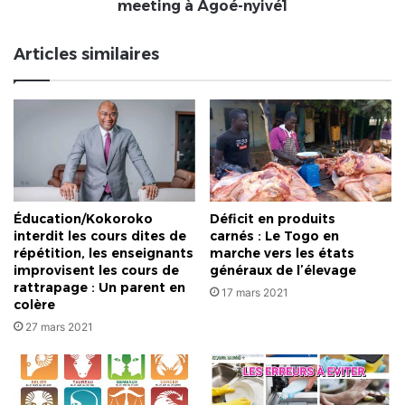
et
meeting à Agoé-nyivé1
annonce
un
Articles similaires
meeting
à
Agoé-
nyivé1
Éducation/Kokoroko
Déficit en produits
interdit les cours dites de
carnés : Le Togo en
répétition, les enseignants
marche vers les états
improvisent les cours de
généraux de l’élevage
rattrapage : Un parent en
17 mars 2021
colère
27 mars 2021