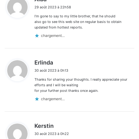
i
29 août 2023 à 22h58
t
I’m gone to say to my little brother, that he should
:
also go to see this web site on regular basis to obtain
updated from hottest reports.
chargement…
d
Erlinda
i
30 août 2023 à 0h13
t
Thanks for sharing your thoughts. I really appreciate your
:
efforts and I will be waiting
for your further post thanks once again.
chargement…
d
Kerstin
i
30 août 2023 à 0h22
t