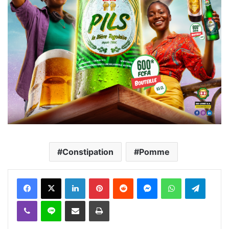
Constipation
Pomme
Facebook
X
Linkedin
Pinterest
Reddit
Messenger
WhatsApp
Telegra
Viber
Ligne
Partager par email
Imprimer