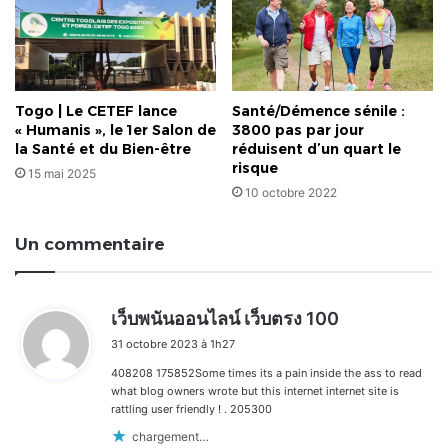
Togo | Le CETEF lance
Santé/Démence sénile :
« Humanis », le 1er Salon de
3800 pas par jour
la Santé et du Bien-être
réduisent d’un quart le
risque
15 mai 2025
10 octobre 2022
Un commentaire
d
เว็บพนันออนไลน์ เว็บตรง 100
i
31 octobre 2023 à 1h27
t
408208 175852Some times its a pain inside the ass to read
:
what blog owners wrote but this internet internet site is
rattling user friendly ! . 205300
chargement…