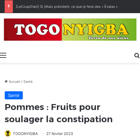
[LeCoupD’œil] Si j’étais président, ce que je ferai des « Évalas »
Menu
Accueil
/
Santé
Santé
Pommes : Fruits pour
soulager la constipation
TOGONYIGBA
27 février 2023