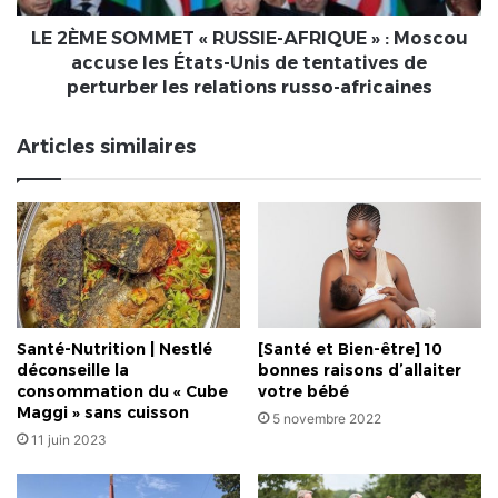
États-
Unis
LE 2ÈME SOMMET « RUSSIE-AFRIQUE » : Moscou
de
accuse les États-Unis de tentatives de
tentatives
perturber les relations russo-africaines
de
perturber
Articles similaires
les
relations
russo-
africaines
Santé-Nutrition | Nestlé
[Santé et Bien-être] 10
déconseille la
bonnes raisons d’allaiter
consommation du « Cube
votre bébé
Maggi » sans cuisson
5 novembre 2022
11 juin 2023