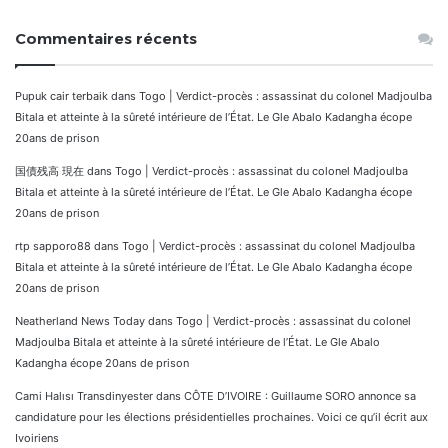
Commentaires récents
Pupuk cair terbaik
dans
Togo | Verdict-procès : assassinat du colonel Madjoulba
Bitala et atteinte à la sûreté intérieure de l’État. Le Gle Abalo Kadangha écope
20ans de prison
国債残高 現在
dans
Togo | Verdict-procès : assassinat du colonel Madjoulba
Bitala et atteinte à la sûreté intérieure de l’État. Le Gle Abalo Kadangha écope
20ans de prison
rtp sapporo88
dans
Togo | Verdict-procès : assassinat du colonel Madjoulba
Bitala et atteinte à la sûreté intérieure de l’État. Le Gle Abalo Kadangha écope
20ans de prison
Neatherland News Today
dans
Togo | Verdict-procès : assassinat du colonel
Madjoulba Bitala et atteinte à la sûreté intérieure de l’État. Le Gle Abalo
Kadangha écope 20ans de prison
Cami Halısı Transdinyester
dans
CÔTE D’IVOIRE : Guillaume SORO annonce sa
candidature pour les élections présidentielles prochaines. Voici ce qu’il écrit aux
Ivoiriens