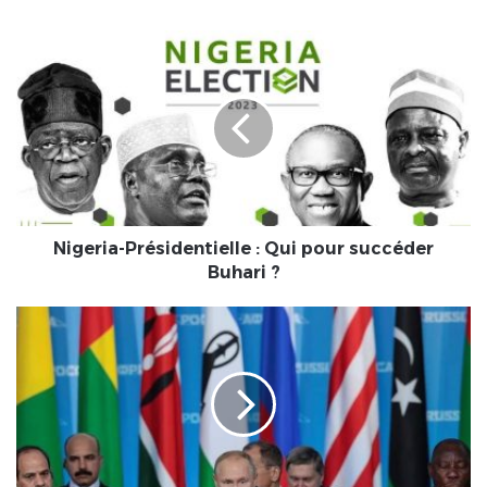
Nigeria-
Présidentielle
:
Qui
pour
succéder
Buhari
?
Nigeria-Présidentielle : Qui pour succéder
Buhari ?
LE
2ÈME
SOMMET
« RUSSIE-
AFRIQUE » :
Moscou
accuse
les