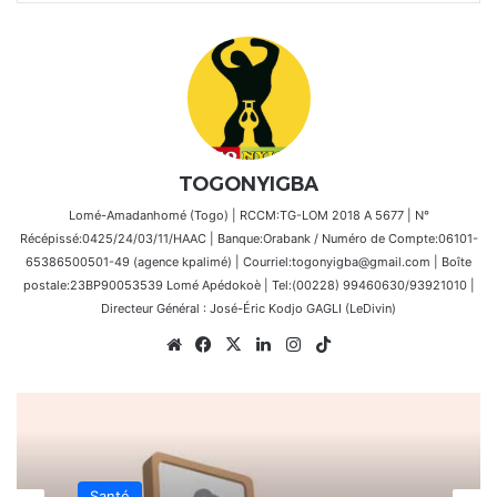
TOGONYIGBA
Lomé-Amadanhomé (Togo) | RCCM:TG-LOM 2018 A 5677 | N°
Récépissé:0425/24/03/11/HAAC | Banque:Orabank / Numéro de Compte:06101-
65386500501-49 (agence kpalimé) | Courriel:togonyigba@gmail.com | Boîte
postale:23BP90053539 Lomé Apédokoè | Tel:(00228) 99460630/93921010 |
Directeur Général : José-Éric Kodjo GAGLI (LeDivin)
Website
Facebook
X
Linkedin
Instagram
TikTok
Santé