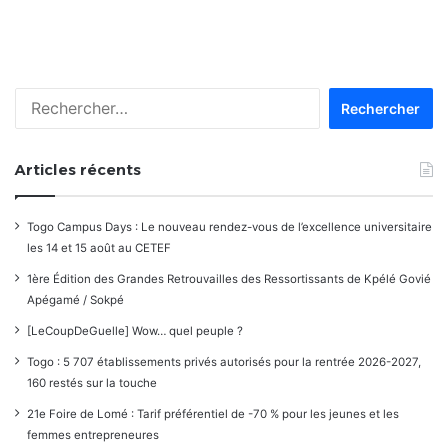
Rechercher :
Articles récents
Togo Campus Days : Le nouveau rendez-vous de l’excellence universitaire
les 14 et 15 août au CETEF
1ère Édition des Grandes Retrouvailles des Ressortissants de Kpélé Govié
Apégamé / Sokpé
[LeCoupDeGuelle] Wow… quel peuple ?
Togo : 5 707 établissements privés autorisés pour la rentrée 2026-2027,
160 restés sur la touche
21e Foire de Lomé : Tarif préférentiel de -70 % pour les jeunes et les
femmes entrepreneures