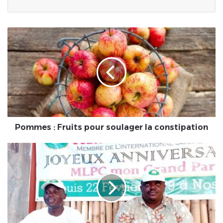
Pommes
:
Fruits
pour
soulager
la
constipation
Pommes : Fruits pour soulager la constipation
Centrafrique
:
Alfred
Lawson,
le
président
de
la