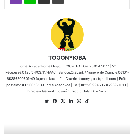
TOGONYIGBA
Lomé-Amadanhomé (Togo) | RCCM:TG-LOM 2018 A 5677 | N°
Récépissé:0425/24/03/11/HAAC | Banque:Orabank / Numéro de Compte:06101-
65386500501-49 (agence kpalimé) | Courriel:togonyigba@gmail.com | Boîte
postale:23BP90053539 Lomé Apédokoè | Tel:(00228) 99460630/93921010 |
Directeur Général : José-Éric Kodjo GAGLI (LeDivin)
Website
Facebook
X
Linkedin
Instagram
TikTok