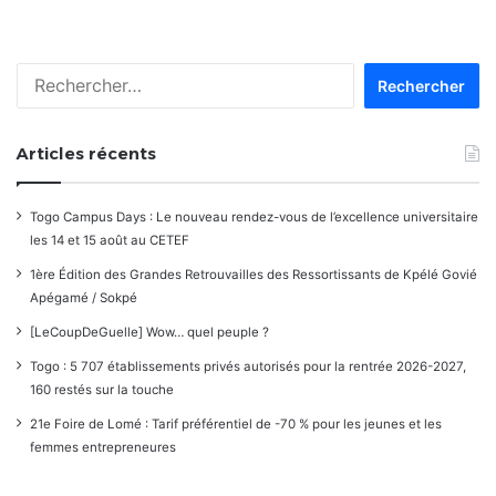
Rechercher :
Articles récents
Togo Campus Days : Le nouveau rendez-vous de l’excellence universitaire
les 14 et 15 août au CETEF
1ère Édition des Grandes Retrouvailles des Ressortissants de Kpélé Govié
Apégamé / Sokpé
[LeCoupDeGuelle] Wow… quel peuple ?
Togo : 5 707 établissements privés autorisés pour la rentrée 2026-2027,
160 restés sur la touche
21e Foire de Lomé : Tarif préférentiel de -70 % pour les jeunes et les
femmes entrepreneures