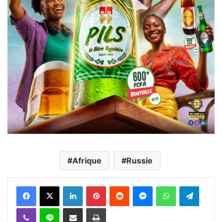
Afrique
Russie
Facebook
X
Linkedin
Pinterest
Reddit
Messenger
WhatsApp
Telegra
Viber
Ligne
Partager par email
Imprimer