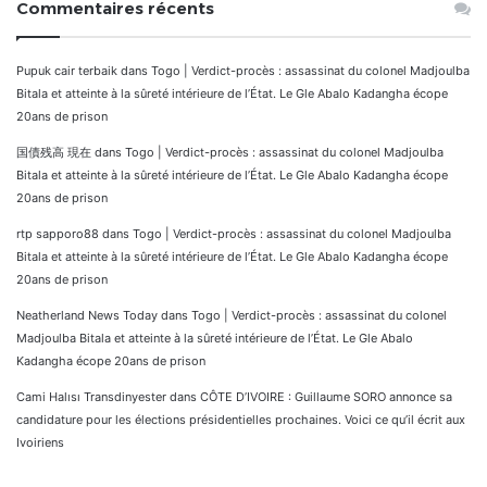
Commentaires récents
Pupuk cair terbaik
dans
Togo | Verdict-procès : assassinat du colonel Madjoulba
Bitala et atteinte à la sûreté intérieure de l’État. Le Gle Abalo Kadangha écope
20ans de prison
国債残高 現在
dans
Togo | Verdict-procès : assassinat du colonel Madjoulba
Bitala et atteinte à la sûreté intérieure de l’État. Le Gle Abalo Kadangha écope
20ans de prison
rtp sapporo88
dans
Togo | Verdict-procès : assassinat du colonel Madjoulba
Bitala et atteinte à la sûreté intérieure de l’État. Le Gle Abalo Kadangha écope
20ans de prison
Neatherland News Today
dans
Togo | Verdict-procès : assassinat du colonel
Madjoulba Bitala et atteinte à la sûreté intérieure de l’État. Le Gle Abalo
Kadangha écope 20ans de prison
Cami Halısı Transdinyester
dans
CÔTE D’IVOIRE : Guillaume SORO annonce sa
candidature pour les élections présidentielles prochaines. Voici ce qu’il écrit aux
Ivoiriens