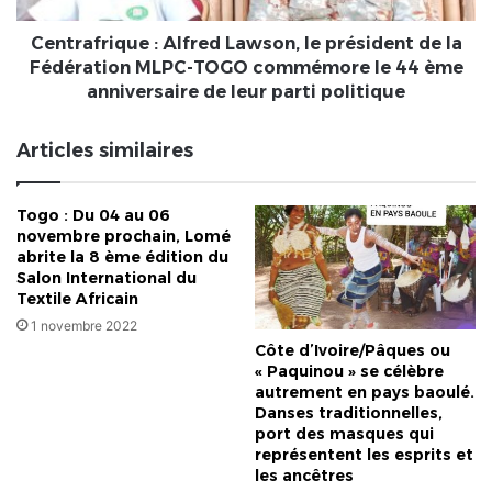
Fédération
MLPC-
Centrafrique : Alfred Lawson, le président de la
TOGO
Fédération MLPC-TOGO commémore le 44 ème
commémore
anniversaire de leur parti politique
le
44
Articles similaires
ème
anniversaire
de
Togo : Du 04 au 06
leur
novembre prochain, Lomé
parti
abrite la 8 ème édition du
politique
Salon International du
Textile Africain
1 novembre 2022
Côte d’Ivoire/Pâques ou
« Paquinou » se célèbre
autrement en pays baoulé.
Danses traditionnelles,
port des masques qui
représentent les esprits et
les ancêtres