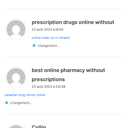
d
prescription drugs online without
i
23 août 2023 à 0h55
t
online meds no rx reliable
:
chargement…
best online pharmacy without
d
prescriptions
i
23 août 2023 à 22h38
t
canadian drug stores online
:
chargement…
d
Collin