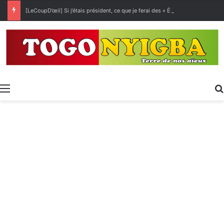
[LeCoupD’œil] Si j’étais président, ce que je ferai des « Évalas »
Menu