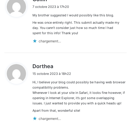
i
7 octobre 2023 à 17h20
t
My brother suggested I would possibly like this blog.
:
He was once entirely right. This submit actually made my
day. You cann’t consider just how so much time I had
spent for this info! Thank you!
chargement…
d
Dorthea
i
15 octobre 2023 à 18h22
t
Hi, I believe your blog could possibly be having web browser
:
compatibility problems.
Whenever I look at your site in Safari, it looks fine however, if
opening in Internet Explorer, it’s got some overlapping
issues. I just wanted to provide you with a quick heads up!
Apart from that, wonderful site!
chargement…