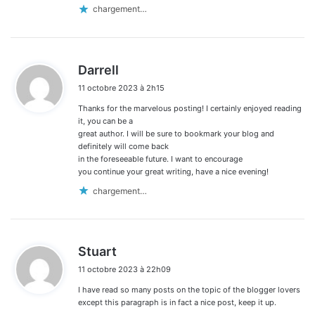
chargement…
d
Darrell
i
11 octobre 2023 à 2h15
t
Thanks for the marvelous posting! I certainly enjoyed reading
:
it, you can be a
great author. I will be sure to bookmark your blog and
definitely will come back
in the foreseeable future. I want to encourage
you continue your great writing, have a nice evening!
chargement…
d
Stuart
i
11 octobre 2023 à 22h09
t
I have read so many posts on the topic of the blogger lovers
:
except this paragraph is in fact a nice post, keep it up.