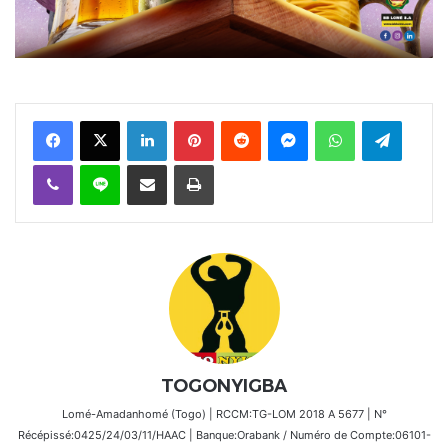
Facebook
X
Linkedin
Pinterest
Reddit
Messenger
WhatsApp
Telegra
Viber
Ligne
Partager par email
Imprimer
TOGONYIGBA
Lomé-Amadanhomé (Togo) | RCCM:TG-LOM 2018 A 5677 | N°
Récépissé:0425/24/03/11/HAAC | Banque:Orabank / Numéro de Compte:06101-