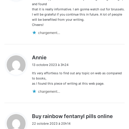
:
and found
that it is really informative. I am gonna watch out for brussels.
I will be grateful if you continue this in future. A lot of people
will be benefited from your writing.
Cheers!
chargement…
d
Annie
i
13 octobre 2023 à 3h24
t
It’s very effortless to find out any topic on web as compared
:
to books,
as I found this piece of writing at this web page.
chargement…
d
Buy rainbow fentanyl pills online
i
22 octobre 2023 à 20h14
t