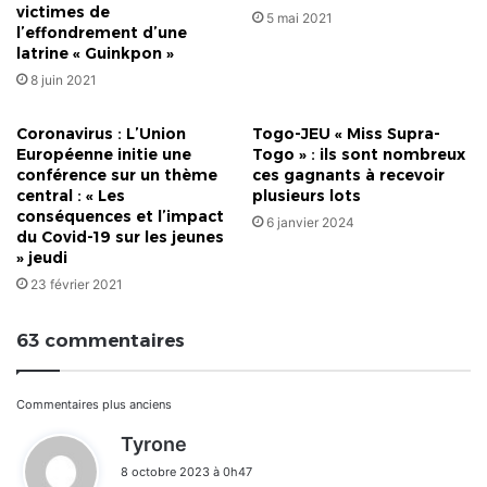
victimes de
5 mai 2021
l’effondrement d’une
latrine « Guinkpon »
8 juin 2021
Coronavirus : L’Union
Togo-JEU « Miss Supra-
Européenne initie une
Togo » : ils sont nombreux
conférence sur un thème
ces gagnants à recevoir
central : « Les
plusieurs lots
conséquences et l’impact
6 janvier 2024
du Covid-19 sur les jeunes
» jeudi
23 février 2021
63 commentaires
Navigation
Commentaires plus anciens
d
Tyrone
dans
i
8 octobre 2023 à 0h47
t