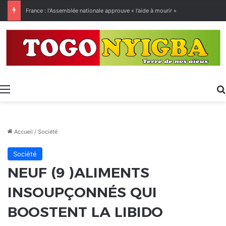
[LeCoupD’œil] Le chassé-croisé entre vacanciers de juillet et d’août a commencé.
Menu
Accueil
/
Société
Société
NEUF (9 )ALIMENTS
INSOUPÇONNÉS QUI
BOOSTENT LA LIBIDO