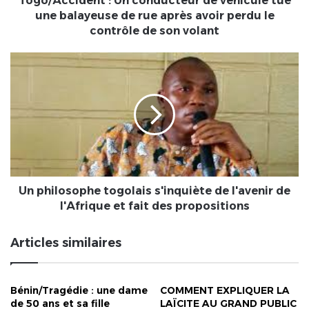
Togo/Accident : Un conducteur de véhicule tue
rue
une balayeuse de rue après avoir perdu le
après
contrôle de son volant
avoir
perdu
Un
le
philosophe
contrôle
togolais
de
s'inquiète
son
de
volant
l'avenir
de
l'Afrique
et
fait
Un philosophe togolais s'inquiète de l'avenir de
des
l'Afrique et fait des propositions
propositions
Articles similaires
Bénin/Tragédie : une dame
COMMENT EXPLIQUER LA
de 50 ans et sa fille
LAÏCITE AU GRAND PUBLIC