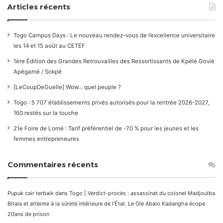
Articles récents
Togo Campus Days : Le nouveau rendez-vous de l’excellence universitaire
les 14 et 15 août au CETEF
1ère Édition des Grandes Retrouvailles des Ressortissants de Kpélé Govié
Apégamé / Sokpé
[LeCoupDeGuelle] Wow… quel peuple ?
Togo : 5 707 établissements privés autorisés pour la rentrée 2026-2027,
160 restés sur la touche
21e Foire de Lomé : Tarif préférentiel de -70 % pour les jeunes et les
femmes entrepreneures
Commentaires récents
Pupuk cair terbaik
dans
Togo | Verdict-procès : assassinat du colonel Madjoulba
Bitala et atteinte à la sûreté intérieure de l’État. Le Gle Abalo Kadangha écope
20ans de prison