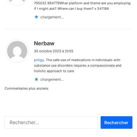
795032 964779What platform and theme are you employing
:
if I might ask? Where can I buy them? x 541186
chargement…
d
Nerbaw
i
30 octobre 2023 à 2h55
t
priligy
. The safe use of medications in individuals with
:
substance use disorders requires a compassionate and
holistic approach to care
chargement…
Navigation
Commentaires plus anciens
dans
les
Rechercher :
commentaires