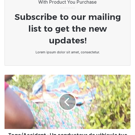
With Product You Purchase
Subscribe to our mailing
list to get the new
updates!
Lorem ipsum dolor sit amet, consectetur.
Togo/Accident
:
Un
conducteur
de
véhicule
tue
une
balayeuse
de