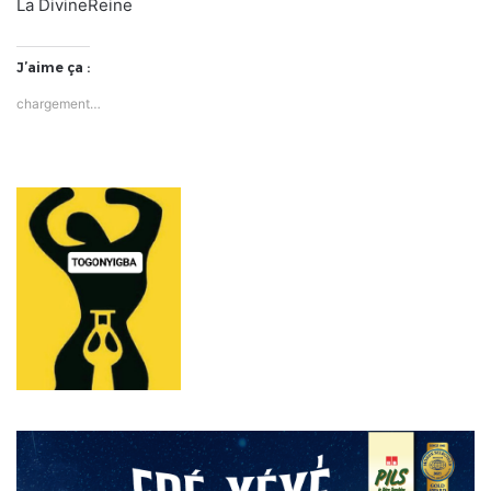
La DivineReine
J’aime ça :
chargement…