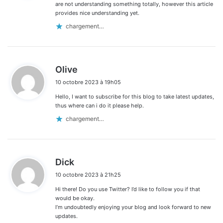
:
are not understanding something totally, however this article
provides nice understanding yet.
chargement…
d
Olive
i
10 octobre 2023 à 19h05
t
Hello, I want to subscribe for this blog to take latest updates,
:
thus where can i do it please help.
chargement…
d
Dick
i
10 octobre 2023 à 21h25
t
Hi there! Do you use Twitter? I’d like to follow you if that
:
would be okay.
I’m undoubtedly enjoying your blog and look forward to new
updates.