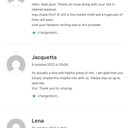
les
Hello, Neat post. There’s an issue along with your site in
:
commentaires
internet explorer,
may check this? IE still is the market chief and a huge part of
folks will pass
over your fantastic writing due to this problem.
chargement…
d
Jacquetta
i
9 octobre 2023 à 12h06
t
It’s actually a nice and helpful piece of info. I am glad that you
:
simply shared this helpful info with us. Please stay us up to
date like
this. Thank you for sharing.
chargement…
d
Lena
i
10 octobre 2023 à 3h11