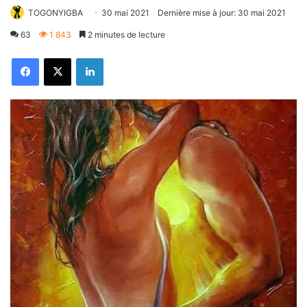
TOGONYIGBA
30 mai 2021
Dernière mise à jour: 30 mai 2021
63
1 843
2 minutes de lecture
Facebook
X
Linkedin