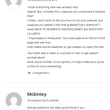
t
I think everything said was actually very
:
logical. But, consider this, suppose you composed a catchier
title?
I mean, I don’t wish to tell you how to run your website, but
suppose you added a title that grabbed folk’s attention? I
mean NEUF (9 )ALIMENTS INSOUPÇONNÉS QUI BOOSTENT
LA LIBIDO
: Togonyigba is kinda plain. You could glance at Yahoo’s front
page and see how
they create article headlines to get viewers to open the links.
You might add a video or a picture or two to get people
excited about
what you’ve written. In my opinion, it might make your posts
a little bit more interesting.
chargement…
d
Mckinley
i
10 octobre 2023 à 9h44
t
Asking questions are really good thing if you