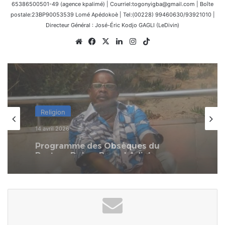
65386500501-49 (agence kpalimé) | Courriel:togonyigba@gmail.com | Boîte
postale:23BP90053539 Lomé Apédokoè | Tel:(00228) 99460630/93921010 |
Directeur Général : José-Éric Kodjo GAGLI (LeDivin)
Website
Facebook
X
Linkedin
Instagram
TikTok
Afrique
8 mars 2026
L’Afrique au carrefour des
consciences : le devoir de rompre
avec la culture du naufrage