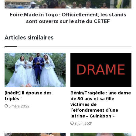
stands
sont
ouverts
Foire Made in Togo : Officiellement, les stands
sur
sont ouverts sur le site du CETEF
le
site
Articles similaires
du
CETEF
[Inédit] Il épouse des
Bénin/Tragédie : une dame
triplés !
de 50 ans et sa fille
victimes de
5 mars 2022
l’effondrement d’une
latrine « Guinkpon »
8 juin 2021