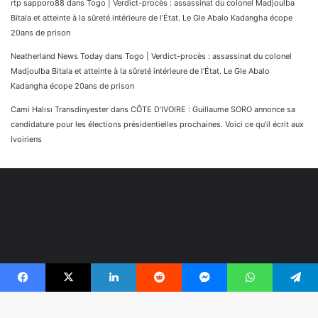
rtp sapporo88
dans
Togo | Verdict-procès : assassinat du colonel Madjoulba
Bitala et atteinte à la sûreté intérieure de l’État. Le Gle Abalo Kadangha écope
20ans de prison
Neatherland News Today
dans
Togo | Verdict-procès : assassinat du colonel
Madjoulba Bitala et atteinte à la sûreté intérieure de l’État. Le Gle Abalo
Kadangha écope 20ans de prison
Cami Halısı Transdinyester
dans
CÔTE D’IVOIRE : Guillaume SORO annonce sa
candidature pour les élections présidentielles prochaines. Voici ce qu’il écrit aux
Ivoiriens
Facebook
X
Linkedin
Reddit
Messenger
WhatsApp
Telegram