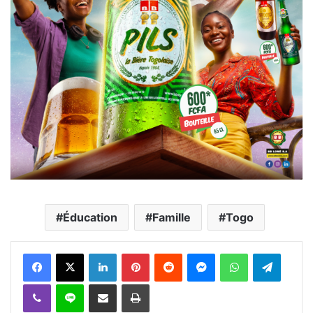
Éducation
Famille
Togo
Facebook
X
Linkedin
Pinterest
Reddit
Messenger
WhatsApp
Telegra
Viber
Ligne
Partager par email
Imprimer