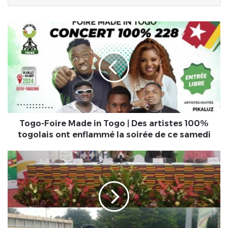
Togo-
Foire
Made
in
Togo
|
Des
artistes
100%
togolais
Togo-Foire Made in Togo | Des artistes 100%
ont
togolais ont enflammé la soirée de ce samedi
enflammé
la
Foire
soirée
Made
de
in
ce
Togo
samedi
:
Officiellement,
les