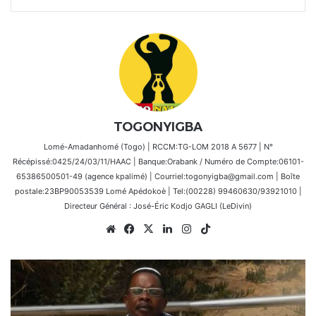
TOGONYIGBA
Lomé-Amadanhomé (Togo) | RCCM:TG-LOM 2018 A 5677 | N°
Récépissé:0425/24/03/11/HAAC | Banque:Orabank / Numéro de Compte:06101-
65386500501-49 (agence kpalimé) | Courriel:togonyigba@gmail.com | Boîte
postale:23BP90053539 Lomé Apédokoè | Tel:(00228) 99460630/93921010 |
Directeur Général : José-Éric Kodjo GAGLI (LeDivin)
Website
Facebook
X
Linkedin
Instagram
TikTok