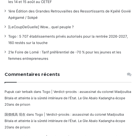
les 14 et 15 août au CETEF
1ère Édition des Grandes Retrouvailles des Ressortissants de Kpélé Govié
Apégamé / Sokpé
[LeCoupDeGuelle] Wow… quel peuple ?
Togo : 5 707 établissements privés autorisés pour la rentrée 2026-2027,
160 restés sur la touche
21e Foire de Lomé : Tarif préférentiel de -70 % pour les jeunes et les
femmes entrepreneures
Commentaires récents
Pupuk cair terbaik
dans
Togo | Verdict-procès : assassinat du colonel Madjoulba
Bitala et atteinte à la sûreté intérieure de l’État. Le Gle Abalo Kadangha écope
20ans de prison
国債残高 現在
dans
Togo | Verdict-procès : assassinat du colonel Madjoulba
Bitala et atteinte à la sûreté intérieure de l’État. Le Gle Abalo Kadangha écope
20ans de prison