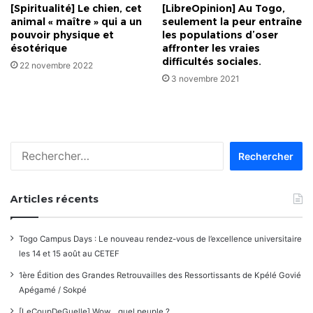
[Spiritualité] Le chien, cet
[LibreOpinion] Au Togo,
animal « maître » qui a un
seulement la peur entraîne
pouvoir physique et
les populations d’oser
ésotérique
affronter les vraies
difficultés sociales.
22 novembre 2022
3 novembre 2021
Rechercher :
Articles récents
Togo Campus Days : Le nouveau rendez-vous de l’excellence universitaire
les 14 et 15 août au CETEF
1ère Édition des Grandes Retrouvailles des Ressortissants de Kpélé Govié
Apégamé / Sokpé
[LeCoupDeGuelle] Wow… quel peuple ?