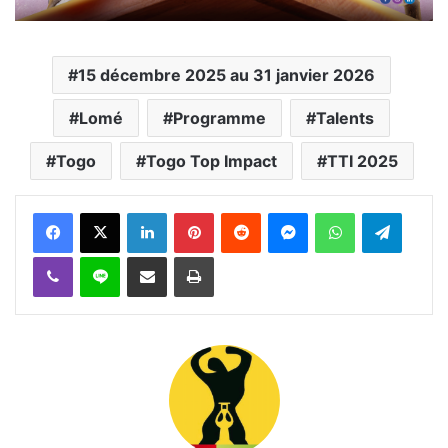
15 décembre 2025 au 31 janvier 2026
Lomé
Programme
Talents
Togo
Togo Top Impact
TTI 2025
Facebook
X
Linkedin
Pinterest
Reddit
Messenger
WhatsApp
Telegra
Viber
Ligne
Partager par email
Imprimer