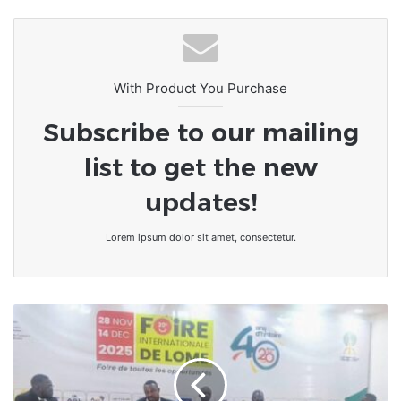
Lancement de la 7e Foire Made in
Togo : Vers une économie de
transformation et de fierté
nationale
With Product You Purchase
Subscribe to our mailing
list to get the new
updates!
Lorem ipsum dolor sit amet, consectetur.
FIL20-
40ANS
•
“Partenariats
Publics-