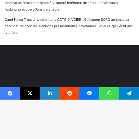
Madjoulba Bitala et atteinte à la sûreté intérieure de l’État. Le Gle Abalo
Kadangha écope 20ans de prison
Cami Halısı Transdinyester
dans
CÔTE D’IVOIRE : Guillaume SORO annonce sa
candidature pour les élections présidentielles prochaines. Voici ce qu’il écrit aux
Ivoiriens
Facebook
X
Linkedin
Reddit
Messenger
WhatsApp
Telegram
© Copyright 2026, Tous droits réservés |
Réaliser par
B
Togonyigba
r