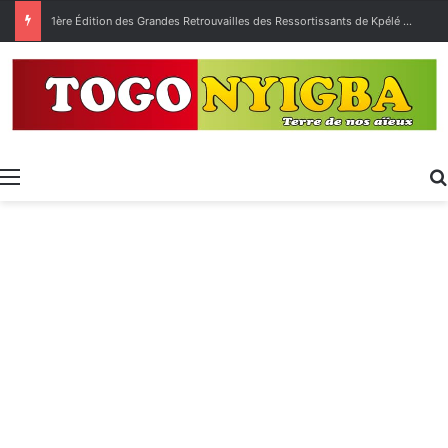
1ère Édition des Grandes Retrouvailles des Ressortissants de Kpélé Govié Apégamé / Sokpé
Menu