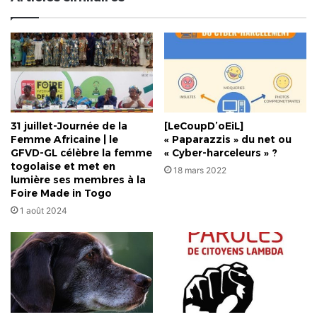
agréées
31 juillet-Journée de la
[LeCoupD’oEiL]
Femme Africaine | le
« Paparazzis » du net ou
GFVD-GL célèbre la femme
« Cyber-harceleurs » ?
togolaise et met en
18 mars 2022
lumière ses membres à la
Foire Made in Togo
1 août 2024