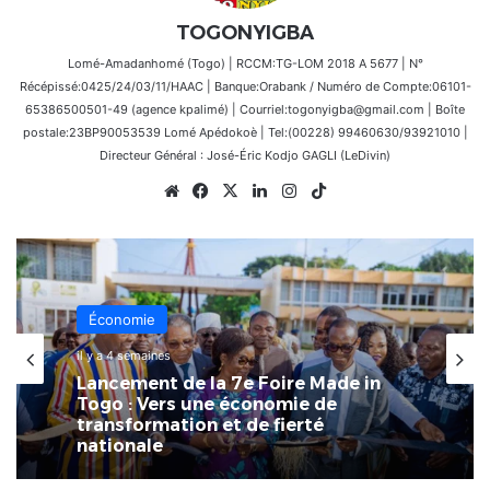
TOGONYIGBA
Lomé-Amadanhomé (Togo) | RCCM:TG-LOM 2018 A 5677 | N°
Récépissé:0425/24/03/11/HAAC | Banque:Orabank / Numéro de Compte:06101-
65386500501-49 (agence kpalimé) | Courriel:togonyigba@gmail.com | Boîte
postale:23BP90053539 Lomé Apédokoè | Tel:(00228) 99460630/93921010 |
Directeur Général : José-Éric Kodjo GAGLI (LeDivin)
Website
Facebook
X
Linkedin
Instagram
TikTok
Économie
Économie
4 juillet 2026
il y a 4 semaines
Togo • Un nouvel élan pour le Port
Autonome de Lomé avec la
nomination de Kokou Edem Tengue