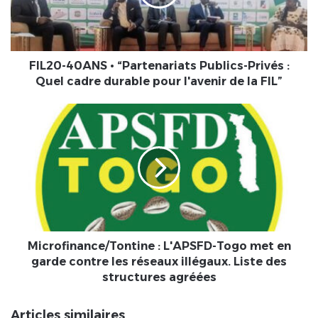
Privés
:
Quel
cadre
durable
FIL20-40ANS • “Partenariats Publics-Privés :
pour
Quel cadre durable pour l'avenir de la FIL”
l'avenir
de
Microfinance/Tontine
la
:
FIL”
L'APSFD-
Togo
met
en
garde
contre
les
réseaux
Microfinance/Tontine : L'APSFD-Togo met en
illégaux.
garde contre les réseaux illégaux. Liste des
Liste
structures agréées
des
structures
Articles similaires