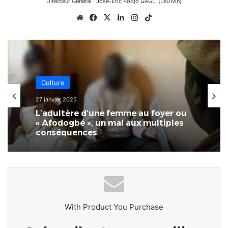
Directeur Général : José-Éric Kodjo GAGLI (LeDivin)
Website
Facebook
X
Linkedin
Instagram
TikTok
Culture
27 janvier 2025
L’adultère d’une femme au foyer ou
« Afodogbé », un mal aux multiples
conséquences
With Product You Purchase