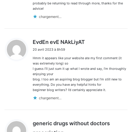
probably be returning to read through more, thanks for the
advice!
chargement…
d
EvdEn evE NAkLiyAT
i
20 avril 2023 à 8h59
t
Hmm it appears like your website ate my first comment (it
:
was extremely long) so
I guess I’ll just sum it up what I wrote and say, I’m thoroughly
enjoying your
blog. I too am an aspiring blog blogger but I’m still new to
everything. Do you have any helpful hints for
beginner blog writers? I’d certainly appreciate it.
chargement…
generic drugs without doctors
d