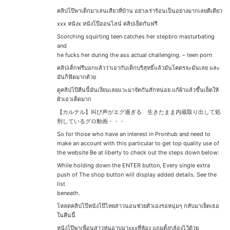
คลิปโป๊พาเด็กมาเล่นเสียวที่บ้าน อย่างเร่าร้อนเป็นอย่างมากเลยดีเดียว
xxx หนังx หนังโป๊ออนไลน์ คลิปเย็ดกันฟรี
Scorching squirting teen catches her stepbro masturbating
and
he fucks her during the ass actual challenging. – teen porn
คลิปเด็กฟรีบอกแล้วว่าเอากับเด็กบริสุทธิ์แล้วมันโคตรจะมันเลย และ
มันก็ฟิตมากด้วย
ดูคลิปโป๊คืนนี้มันเงี่ยนเลยแวะมาจัดกันสักหน่อย แก้ผ้าแล้วขึ้นเย็ดให้
ผัวเอวเด็ดมาก
【カルテル】叫び声がエグ過ぎる 生きたまま内蔵取り出して処
刑しているグロ動画・・・
So for those who have an interest in Pronhub and need to
make an account with this particular to get top quality use of
the website Be at liberty to check out the steps down below:
While holding down the ENTER button, Every single extra
push of The shop button will display added details. See the
list
beneath.
โหลดคลิปโป๊หนังโป๊ไทยสาวนอนช่วยตัวเองรอหนุ่มๆ กลับมาเย็ดเธอ
ในคืนนี้
หนังโป๊พาเพื่อนสาวหุ่นอาบมาxxxที่ห้อง แถมตั้งกล้องไว้ด้วย