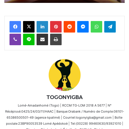
Facebook
X
Linkedin
Pinterest
Reddit
Messenger
WhatsApp
Telegra
Viber
Ligne
Partager par email
Imprimer
TOGONYIGBA
Lomé-Amadanhomé (Togo) | RCCM:TG-LOM 2018 A 5677 | N°
Récépissé:0425/24/03/11/HAAC | Banque:Orabank / Numéro de Compte:06101-
65386500501-49 (agence kpalimé) | Courriel:togonyigba@gmail.com | Boîte
postale:23BP90053539 Lomé Apédokoè | Tel:(00228) 99460630/93921010 |