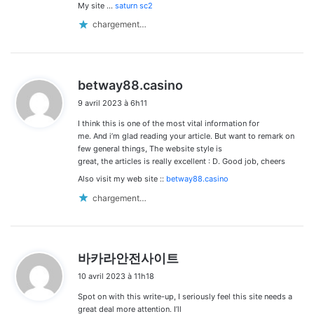
My site …
saturn sc2
chargement…
d
betway88.casino
i
9 avril 2023 à 6h11
t
I think this is one of the most vital information for
:
me. And i’m glad reading your article. But want to remark on
few general things, The website style is
great, the articles is really excellent : D. Good job, cheers
Also visit my web site ::
betway88.casino
chargement…
d
바카라안전사이트
i
10 avril 2023 à 11h18
t
Spot on with this write-up, I seriously feel this site needs a
:
great deal more attention. I’ll