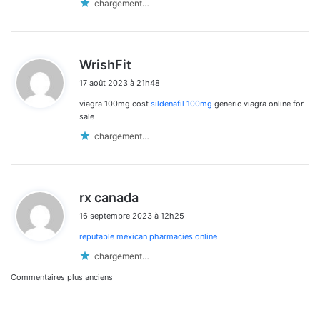
chargement…
d
WrishFit
i
17 août 2023 à 21h48
t
viagra 100mg cost
sildenafil 100mg
generic viagra online for
:
sale
chargement…
d
rx canada
i
16 septembre 2023 à 12h25
t
reputable mexican pharmacies online
:
chargement…
Navigation
Commentaires plus anciens
dans