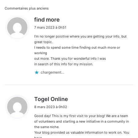
Navigation
Commentaires plus anciens
d
find more
dans
i
7 mars 2023 à 0h51
t
les
I’m no longer positive where you are getting your info, but
:
commentaires
great topic.
I needs to spend some time finding out much more or
working
out more. Thank you for wonderful info I was
in search of this info for my mission.
chargement…
d
Togel Online
i
8 mars 2023 à 0h02
t
Good day! This is my first visit to your blog! We are a team
:
of volunteers and starting a new initiative in a community in
the same niche.
Your blog provided us valuable information to work on. You
have