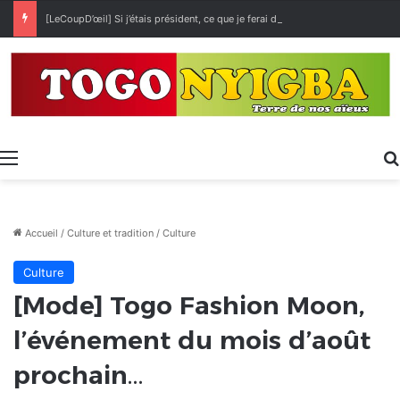
[LeCoupD’œil] Si j’étais président, ce que je ferai des « Évalas »
Menu
Accueil
/
Culture et tradition
/
Culture
Culture
[Mode] Togo Fashion Moon,
l’événement du mois d’août
prochain…