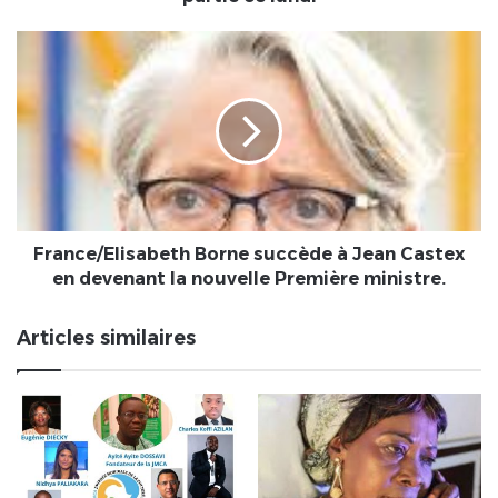
ce
lundi
France/Elisabeth
Borne
succède
à
Jean
Castex
en
devenant
la
nouvelle
France/Elisabeth Borne succède à Jean Castex
Première
en devenant la nouvelle Première ministre.
ministre.
Articles similaires