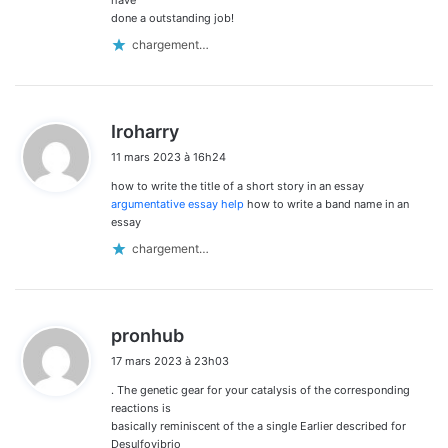
done a outstanding job!
chargement…
d
Iroharry
i
11 mars 2023 à 16h24
t
how to write the title of a short story in an essay
:
argumentative essay help
how to write a band name in an
essay
chargement…
d
pronhub
i
17 mars 2023 à 23h03
t
. The genetic gear for your catalysis of the corresponding
:
reactions is
basically reminiscent of the a single Earlier described for
Desulfovibrio