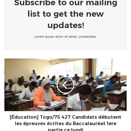
Subscribe to our mailing
list to get the new
updates!
Lorem ipsum dolor sit amet, consectetur.
[Éducation]
Togo/75
427
Candidats
débutent
les
épreuves
écrites
du
Baccalauréat
[Éducation] Togo/75 427 Candidats débutent
1ere
les épreuves écrites du Baccalauréat 1ere
partie
partie ce lundi