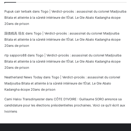
Pupuk cair terbaik
dans
Togo | Verdict-procès : assassinat du colonel Madjoulba
Bitala et atteinte à la sûreté intérieure de l’État. Le Gle Abalo Kadangha écope
20ans de prison
国債残高 現在
dans
Togo | Verdict-procès : assassinat du colonel Madjoulba
Bitala et atteinte à la sûreté intérieure de l’État. Le Gle Abalo Kadangha écope
20ans de prison
rtp sapporo88
dans
Togo | Verdict-procès : assassinat du colonel Madjoulba
Bitala et atteinte à la sûreté intérieure de l’État. Le Gle Abalo Kadangha écope
20ans de prison
Neatherland News Today
dans
Togo | Verdict-procès : assassinat du colonel
Madjoulba Bitala et atteinte à la sûreté intérieure de l’État. Le Gle Abalo
Kadangha écope 20ans de prison
Cami Halısı Transdinyester
dans
CÔTE D’IVOIRE : Guillaume SORO annonce sa
candidature pour les élections présidentielles prochaines. Voici ce qu’il écrit aux
Ivoiriens