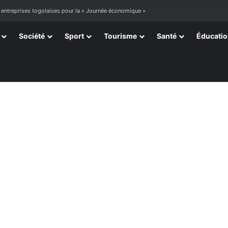
 entreprises togolaises pour la « Journée économique »
Société
Sport
Tourisme
Santé
Éducati