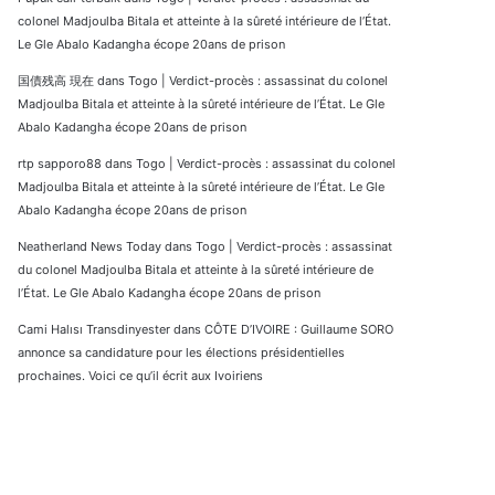
colonel Madjoulba Bitala et atteinte à la sûreté intérieure de l’État.
Le Gle Abalo Kadangha écope 20ans de prison
国債残高 現在
dans
Togo | Verdict-procès : assassinat du colonel
Madjoulba Bitala et atteinte à la sûreté intérieure de l’État. Le Gle
Abalo Kadangha écope 20ans de prison
rtp sapporo88
dans
Togo | Verdict-procès : assassinat du colonel
Madjoulba Bitala et atteinte à la sûreté intérieure de l’État. Le Gle
Abalo Kadangha écope 20ans de prison
Neatherland News Today
dans
Togo | Verdict-procès : assassinat
du colonel Madjoulba Bitala et atteinte à la sûreté intérieure de
l’État. Le Gle Abalo Kadangha écope 20ans de prison
Cami Halısı Transdinyester
dans
CÔTE D’IVOIRE : Guillaume SORO
annonce sa candidature pour les élections présidentielles
prochaines. Voici ce qu’il écrit aux Ivoiriens