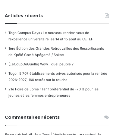
Articles récents
Togo Campus Days : Le nouveau rendez-vous de
l’excellence universitaire les 14 et 15 août au CETEF
1ère Édition des Grandes Retrouvailles des Ressortissants
de Kpélé Govié Apégamé / Sokpé
[LeCoupDeGuelle] Wow… quel peuple ?
Togo : 5 707 établissements privés autorisés pour la rentrée
2026-2027, 160 restés sur la touche
21e Foire de Lomé : Tarif préférentiel de -70 % pour les
jeunes et les femmes entrepreneures
Commentaires récents
Pupuk cair terbaik
dans
Togo | Verdict-procès : assassinat du