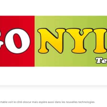
rtable voit le côté obscur mais espère aussi dans les nouvelles technologies