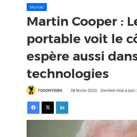
Monde
Martin Cooper : 
portable voit le 
espère aussi dans
technologies
TOGONYIGBA
28 février 2023
Dernière mise à jour:
Facebook
X
Linkedin