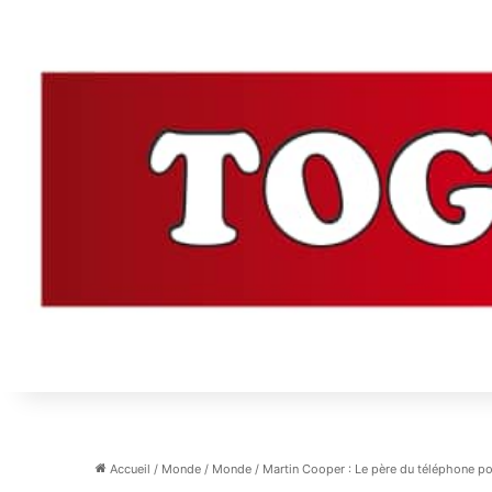
Accueil
/
Monde
/
Monde
/
Martin Cooper : Le père du téléphone po