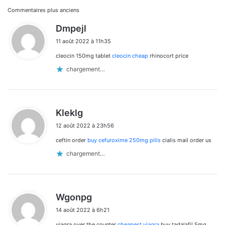
Navigation
Commentaires plus anciens
d
Dmpejl
dans
i
11 août 2022 à 11h35
t
les
cleocin 150mg tablet
cleocin cheap
rhinocort price
:
commentaires
chargement…
d
Kleklg
i
12 août 2022 à 23h56
t
ceftin order
buy cefuroxime 250mg pills
cialis mail order us
:
chargement…
d
Wgonpg
i
14 août 2022 à 6h21
t
viagra over the counter
cheapest viagra
buy tadalafil 5mg