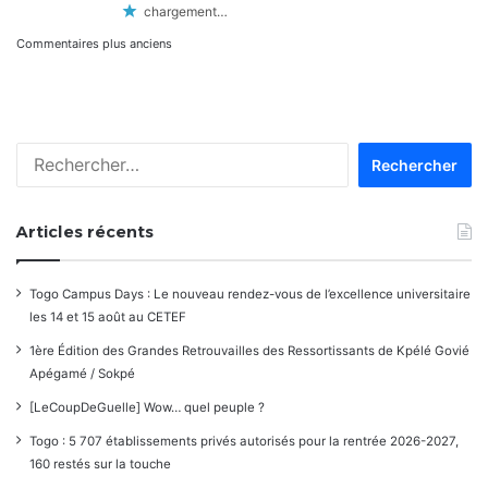
chargement…
Navigation
Commentaires plus anciens
dans
les
Rechercher :
commentaires
Articles récents
Togo Campus Days : Le nouveau rendez-vous de l’excellence universitaire
les 14 et 15 août au CETEF
1ère Édition des Grandes Retrouvailles des Ressortissants de Kpélé Govié
Apégamé / Sokpé
[LeCoupDeGuelle] Wow… quel peuple ?
Togo : 5 707 établissements privés autorisés pour la rentrée 2026-2027,
160 restés sur la touche