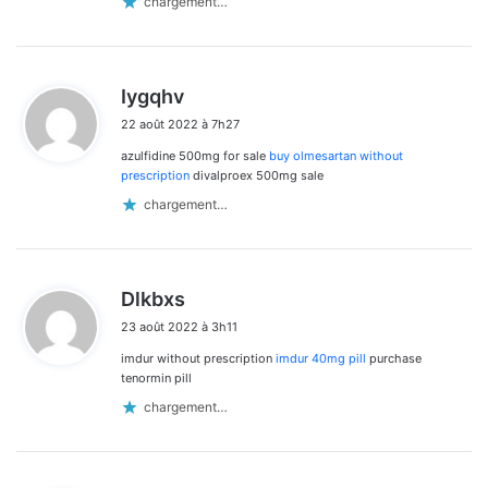
chargement…
d
Iygqhv
i
22 août 2022 à 7h27
t
azulfidine 500mg for sale
buy olmesartan without
:
prescription
divalproex 500mg sale
chargement…
d
Dlkbxs
i
23 août 2022 à 3h11
t
imdur without prescription
imdur 40mg pill
purchase
:
tenormin pill
chargement…