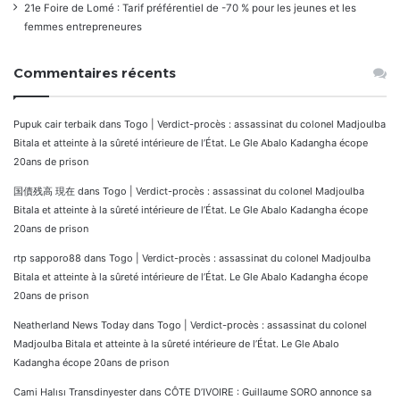
21e Foire de Lomé : Tarif préférentiel de -70 % pour les jeunes et les
femmes entrepreneures
Commentaires récents
Pupuk cair terbaik
dans
Togo | Verdict-procès : assassinat du colonel Madjoulba
Bitala et atteinte à la sûreté intérieure de l’État. Le Gle Abalo Kadangha écope
20ans de prison
国債残高 現在
dans
Togo | Verdict-procès : assassinat du colonel Madjoulba
Bitala et atteinte à la sûreté intérieure de l’État. Le Gle Abalo Kadangha écope
20ans de prison
rtp sapporo88
dans
Togo | Verdict-procès : assassinat du colonel Madjoulba
Bitala et atteinte à la sûreté intérieure de l’État. Le Gle Abalo Kadangha écope
20ans de prison
Neatherland News Today
dans
Togo | Verdict-procès : assassinat du colonel
Madjoulba Bitala et atteinte à la sûreté intérieure de l’État. Le Gle Abalo
Kadangha écope 20ans de prison
Cami Halısı Transdinyester
dans
CÔTE D’IVOIRE : Guillaume SORO annonce sa