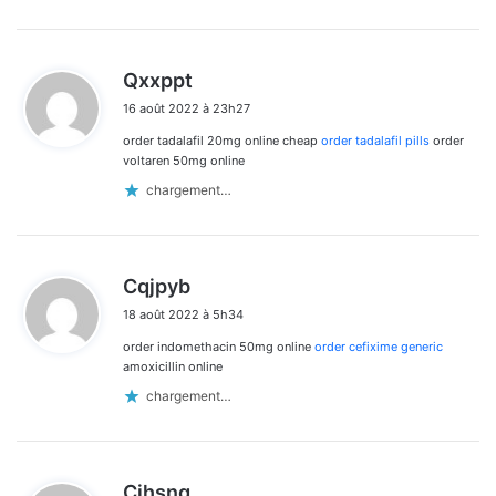
d
Qxxppt
i
16 août 2022 à 23h27
t
order tadalafil 20mg online cheap
order tadalafil pills
order
:
voltaren 50mg online
chargement…
d
Cqjpyb
i
18 août 2022 à 5h34
t
order indomethacin 50mg online
order cefixime generic
:
amoxicillin online
chargement…
d
Cjhsnq