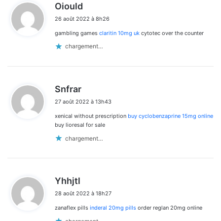
d
Oiould
i
26 août 2022 à 8h26
t
gambling games
claritin 10mg uk
cytotec over the counter
:
chargement…
d
Snfrar
i
27 août 2022 à 13h43
t
xenical without prescription
buy cyclobenzaprine 15mg online
:
buy lioresal for sale
chargement…
d
Yhhjtl
i
28 août 2022 à 18h27
t
zanaflex pills
inderal 20mg pills
order reglan 20mg online
: