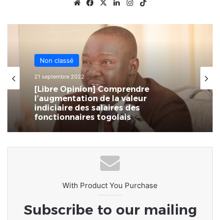
Website
Facebook
X
Linkedin
Instagram
TikTok
Non classé
21 septembre 2022
[Libre Opinion] Comprendre
l’augmentation de la valeur
indiciaire des salaires des
fonctionnaires togolais
With Product You Purchase
Subscribe to our mailing