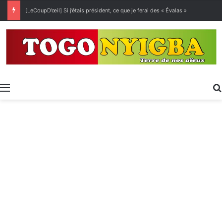
[LeCoupD’œil] Si j’étais président, ce que je ferai des « Évalas »
Menu