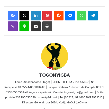
Facebook
X
Linkedin
Pinterest
Reddit
Messenger
WhatsApp
Telegra
Viber
Ligne
Partager par email
Imprimer
TOGONYIGBA
Lomé-Amadanhomé (Togo) | RCCM:TG-LOM 2018 A 5677 | N°
Récépissé:0425/24/03/11/HAAC | Banque:Orabank / Numéro de Compte:06101-
65386500501-49 (agence kpalimé) | Courriel:togonyigba@gmail.com | Boîte
postale:23BP90053539 Lomé Apédokoè | Tel:(00228) 99460630/93921010 |
Directeur Général : José-Éric Kodjo GAGLI (LeDivin)