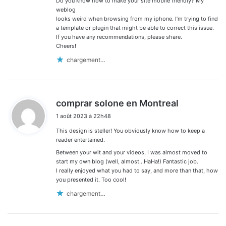
Do you know how to make your site mobile friendly? My
weblog
looks weird when browsing from my iphone. I’m trying to find
a template or plugin that might be able to correct this issue.
If you have any recommendations, please share.
Cheers!
chargement…
d
comprar solone en Montreal
i
1 août 2023 à 22h48
t
This design is steller! You obviously know how to keep a
:
reader entertained.
Between your wit and your videos, I was almost moved to
start my own blog (well, almost…HaHa!) Fantastic job.
I really enjoyed what you had to say, and more than that, how
you presented it. Too cool!
chargement…