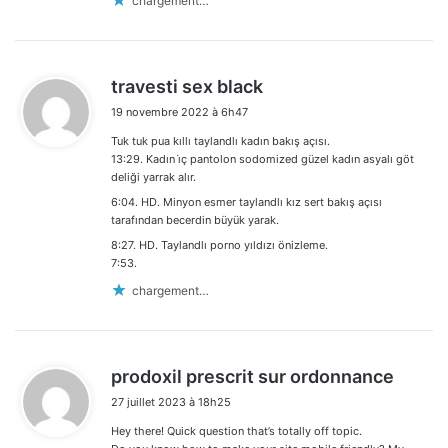
chargement…
d
travesti sex black
i
19 novembre 2022 à 6h47
t
Tuk tuk pua kıllı taylandlı kadın bakış açısı.
:
13:29. Kadın i̇ç pantolon sodomized güzel kadın asyalı göt
deliği yarrak alır.
6:04. HD. Minyon esmer taylandlı kız sert bakış açısı
tarafından becerdin büyük yarak.
8:27. HD. Taylandlı porno yıldızı önizleme.
7:53.
chargement…
d
prodoxil prescrit sur ordonnance
i
27 juillet 2023 à 18h25
t
Hey there! Quick question that’s totally off topic.
: