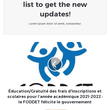
list to get the new
updates!
Lorem ipsum dolor sit amet, consectetur.
Éducation/Gratuité
des
frais
d'inscriptions
et
scolaires
pour
l’année
académique
2021-
Éducation/Gratuité des frais d'inscriptions et
2022
scolaires pour l’année académique 2021-2022 :
:
le FODDET félicite le gouvernement
le