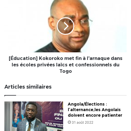
FODDET
[Éducation]
félicite
Kokoroko
le
met
gouvernement
fin
à
l'arnaque
dans
les
écoles
privées
[Éducation] Kokoroko met fin à l'arnaque dans
laïcs
les écoles privées laïcs et confessionnels du
et
Togo
confessionnels
du
Articles similaires
Togo
Angola/Élections :
l’alternance,les Angolais
doivent encore patienter
31 août 2022