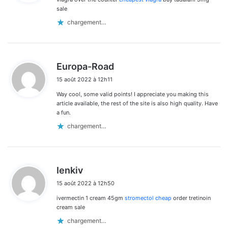
:
sale
chargement…
d
Europa-Road
i
15 août 2022 à 12h11
t
Way cool, some valid points! I appreciate you making this
:
article available, the rest of the site is also high quality. Have
a fun.
chargement…
d
Ienkiv
i
15 août 2022 à 12h50
t
ivermectin 1 cream 45gm
stromectol cheap
order tretinoin
:
cream sale
chargement…