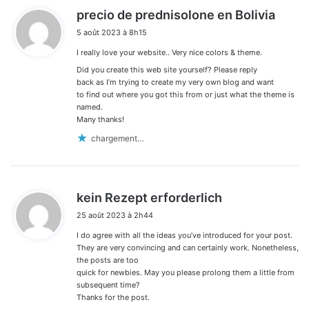
d
precio de prednisolone en Bolivia
i
5 août 2023 à 8h15
t
I really love your website.. Very nice colors & theme.
:
Did you create this web site yourself? Please reply
back as I’m trying to create my very own blog and want
to find out where you got this from or just what the theme is
named.
Many thanks!
chargement…
d
kein Rezept erforderlich
i
25 août 2023 à 2h44
t
I do agree with all the ideas you’ve introduced for your post.
:
They are very convincing and can certainly work. Nonetheless,
the posts are too
quick for newbies. May you please prolong them a little from
subsequent time?
Thanks for the post.