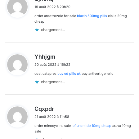
i
19 août 2022 à 20h20
t
order anastrozole for sale
biaxin 500mg pills
cialis 20mg
:
cheap
chargement…
d
Yhhjgm
i
20 août 2022 à 16h22
t
cost catapres
buy ed pills uk
buy antivert generic
:
chargement…
d
Cqxpdr
i
21 août 2022 à 11h58
t
order minocycline sale
leflunomide 10mg cheap
arava 10mg
:
sale