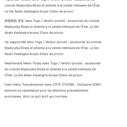
colonel Madjoulba Bitala et atteinte à la sûreté intérieure de l’État.
Le Gle Abalo Kadangha écope 20ans de prison
国債残高 現在
dans
Togo | Verdict-procès : assassinat du colonel
Madjoulba Bitala et atteinte à la sûreté intérieure de l’État. Le Gle
Abalo Kadangha écope 20ans de prison
rtp sapporo88
dans
Togo | Verdict-procès : assassinat du colonel
Madjoulba Bitala et atteinte à la sûreté intérieure de l’État. Le Gle
Abalo Kadangha écope 20ans de prison
Neatherland News Today
dans
Togo | Verdict-procès : assassinat
du colonel Madjoulba Bitala et atteinte à la sûreté intérieure de
l’État. Le Gle Abalo Kadangha écope 20ans de prison
Cami Halısı Transdinyester
dans
CÔTE D’IVOIRE : Guillaume SORO
annonce sa candidature pour les élections présidentielles
prochaines. Voici ce qu’il écrit aux Ivoiriens