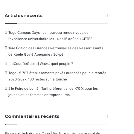
Articles récents
Togo Campus Days : Le nouveau rendez-vous de
l’excellence universitaire les 14 et 15 août au CETEF
1ère Édition des Grandes Retrouvailles des Ressortissants
de Kpélé Govié Apégamé / Sokpé
[LeCoupDeGuelle] Wow… quel peuple ?
Togo : 5 707 établissements privés autorisés pour la rentrée
2026-2027, 160 restés sur la touche
21e Foire de Lomé : Tarif préférentiel de -70 % pour les
jeunes et les femmes entrepreneures
Commentaires récents
Pupuk cair terbaik
dans
Togo | Verdict-procès : assassinat du