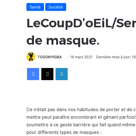
Santé
Société
LeCoupD’oEiL/Sens
de masque.
TOGONYIGBA
16 mars 2021
Dernière mise à jour: 1
Facebook
X
Linkedin
Ce n’était pas dans nos habitudes de porter et de 
mettre peut paraître encombrant et gênant parfois
soumettre à ce geste barrière qui fait quand même s
pour differents types de masques :