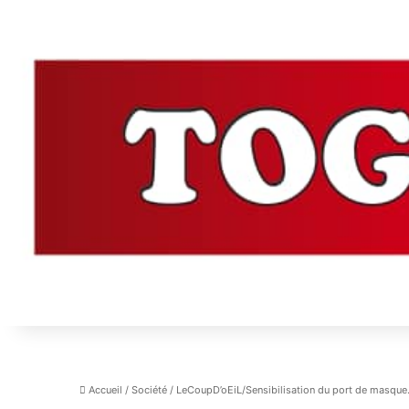
Accueil
/
Société
/
LeCoupD’oEiL/Sensibilisation du port de masque