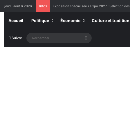
Infos
jeudi, août 6 2026
France : l’Assemblée nationale approuve « l’aide à m
Accueil
Politique
Économie
Culture et tradition
Rechercher
Suivre