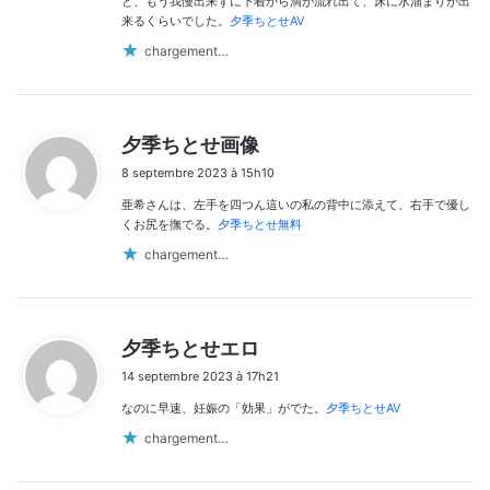
と、もう我慢出来ずに下着から滴が流れ出て、床に水溜まりが出
来るくらいでした。
夕季ちとせAV
chargement…
d
夕季ちとせ画像
i
8 septembre 2023 à 15h10
t
亜希さんは、左手を四つん這いの私の背中に添えて、右手で優し
:
くお尻を撫でる。
夕季ちとせ無料
chargement…
d
夕季ちとせエロ
i
14 septembre 2023 à 17h21
t
なのに早速、妊娠の「効果」がでた。
夕季ちとせAV
:
chargement…