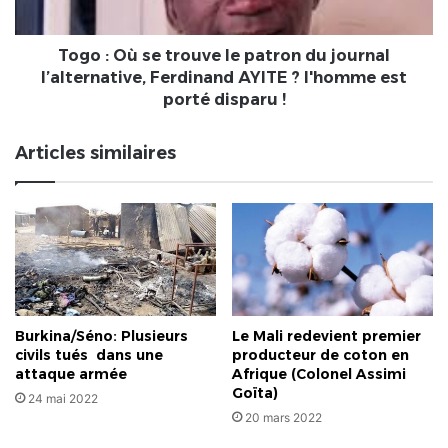
du
journal
l’alternative,
Togo : Où se trouve le patron du journal
Ferdinand
l’alternative, Ferdinand AYITE ? l'homme est
AYITE
porté disparu !
?
l'homme
Articles similaires
est
porté
disparu
!
Burkina/Séno: Plusieurs
Le Mali redevient premier
civils tués dans une
producteur de coton en
attaque armée
Afrique (Colonel Assimi
Goïta)
24 mai 2022
20 mars 2022