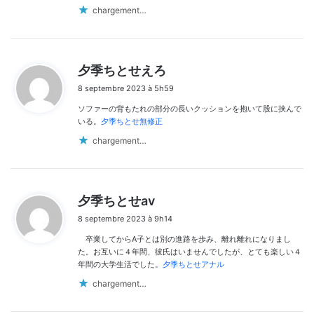
chargement…
d
夕季ちとせえろ
i
8 septembre 2023 à 5h59
t
ソファーの背もたれの部分の長いクッションを抱いて股に挟んで
:
いる。
夕季ちとせ無修正
chargement…
d
夕季ちとせav
i
8 septembre 2023 à 9h14
t
卒業してからA子とは別の進路を歩み、離れ離れになりまし
:
た。お互いに４年間、彼氏はいませんでしたが、とても楽しい４
年間の大学生活でした。
夕季ちとせアナル
chargement…