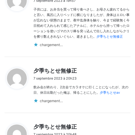
7 septembre 2023 à 19h57
t
子供には、お弁当を買って帰り食べさし、お母さん疲れてるから
:
と言い、風呂に入りベッドに横になりましたが、身体はエロい事
が忘れない状態のままで、夜中迄身体を触り、今まで経験無く今
日初めて入れられて感じたアナルに、ホテルから持って帰ったロ
ーションを使いゴマのスリ棒を突っ込んで出し入れしながらクリ
を擦り数えきれないぐらい、逝きました。
夕季ちとせ無修正
chargement…
d
夕季ちとせ無修正
i
7 septembre 2023 à 20h23
t
飲み会が終わり、2次会でカラオケに行くことになったが、次の
:
日、休日出勤だった俺は、帰ることにした。
夕季ちとせav
chargement…
d
夕季ちとせ無修正
i
7 septembre 2023 à 20h48