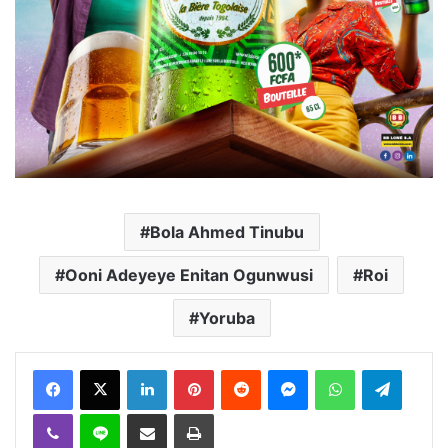
Bola Ahmed Tinubu
Ooni Adeyeye Enitan Ogunwusi
Roi
Yoruba
Facebook
X
Linkedin
Pinterest
Reddit
Messenger
WhatsApp
Telegra
Viber
Ligne
Partager par email
Imprimer