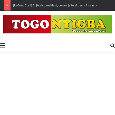
[LeCoupD’œil] Si j’étais président, ce que je ferai des « Évalas »
Menu