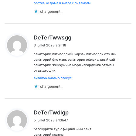
гостевые дома в анапе с питанием
chargement…
d
DeTerTwwsgg
i
3 juillet 2023 à 2h18
t
санаторий пятигорский нарзан пятигорск отзывы
:
санаторий фнс маяк евпатория официальный сайт
санаторий жемчужина моря кабардинка отзывы
отдыхающих
аквалоо библио глобус
chargement…
d
DeTerTwdlgp
i
5 juillet 2023 à 13h47
t
белокуриха тур официальный сайт
:
санаторий поляна