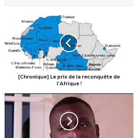
[Chronique]
Le
prix
de
la
reconquête
de
l’Afrique
!
[Chronique] Le prix de la reconquête de
l’Afrique !
Togo
:
Où
se
trouve
le
patron