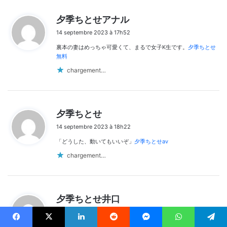
d
夕季ちとせアナル
i
14 septembre 2023 à 17h52
t
裏本の妻はめっちゃ可愛くて、まるで女子K生です。
夕季ちとせ
:
無料
chargement…
d
夕季ちとせ
i
14 septembre 2023 à 18h22
t
「どうした、動いてもいいぞ」
夕季ちとせav
:
chargement…
d
夕季ちとせ井口
i
14 septembre 2023 à 18h52
t
Facebook
X
Linkedin
Reddit
Messenger
WhatsApp
Telegram
ピクんビクンと身体が震える彼女…
夕季ちとせ画像