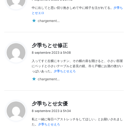
t
中に出してと思い切り抱きしめて中に精子を注がれてる。
夕季ち
:
とせエロ
chargement…
d
夕季ちとせ修正
i
8 septembre 2023 à 5h08
t
入ってすぐ左横にキッチン、その横の扉を開けると、小さい部屋
:
にベッドと小さいテーブルと姿見の鏡、吊り戸棚にお酒の便がい
っぱいあった。
夕季ちとせえろ
chargement…
d
夕季ちとせ女優
i
8 septembre 2023 à 5h34
t
私と一緒に毎日ペアストレッチをしてほしい」とお願いされまし
:
た。
夕季ちとせえろ