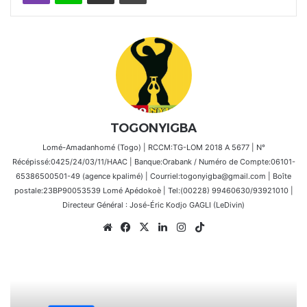
TOGONYIGBA
Lomé-Amadanhomé (Togo) | RCCM:TG-LOM 2018 A 5677 | N°
Récépissé:0425/24/03/11/HAAC | Banque:Orabank / Numéro de Compte:06101-
65386500501-49 (agence kpalimé) | Courriel:togonyigba@gmail.com | Boîte
postale:23BP90053539 Lomé Apédokoè | Tel:(00228) 99460630/93921010 |
Directeur Général : José-Éric Kodjo GAGLI (LeDivin)
Website
Facebook
X
Linkedin
Instagram
TikTok