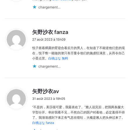
:
chargement…
d
矢野沙衣 fanza
i
27 août 2023 à 15h09
t
悦子摇着裸露的臂迎合着后方的男人，在知道了不能逆他们意的现
:
在，悦子惟一能做的便只有尽量令他们的施虐狂满意，从而令自己
小受点苦。
白桃はな 無料
chargement…
d
矢野沙衣av
i
31 août 2023 à 19h05
t
“不是的，美莎很可爱，我最喜欢了。”雅人说完后，把我两条腿大
:
字型分开。幸好我看不见，不然自己的阴户对着他，必定羞得不得
了。我渐渐感到下体正有气息在喷吐，大概是雅人把头伸过来了。
白桃はな fanza