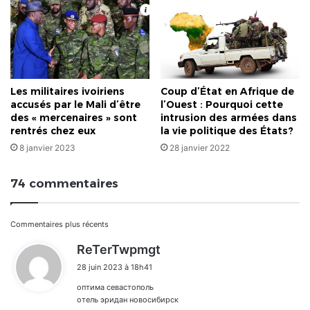
Les militaires ivoiriens
Coup d’État en Afrique de
accusés par le Mali d’être
l’Ouest : Pourquoi cette
des « mercenaires » sont
intrusion des armées dans
rentrés chez eux
la vie politique des États?
8 janvier 2023
28 janvier 2022
74 commentaires
Navigation
Commentaires plus récents
d
ReTerTwpmgt
dans
i
28 juin 2023 à 18h41
t
les
оптима севастополь
:
commentaires
отель эридан новосибирск