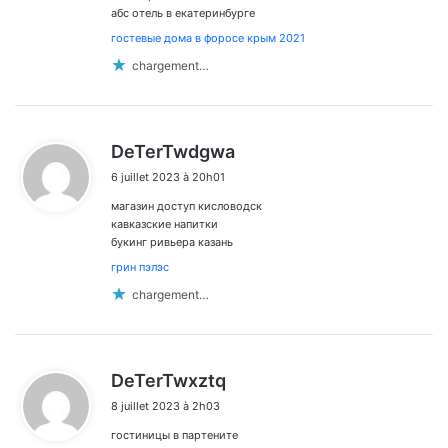
абс отель в екатеринбурге
гостевые дома в форосе крым 2021
chargement…
d
DeTerTwdgwa
i
6 juillet 2023 à 20h01
t
магазин доступ кисловодск
:
кавказские напитки
букинг ривьера казань
грин пэлэс
chargement…
d
DeTerTwxztq
i
8 juillet 2023 à 2h03
t
гостиницы в партените