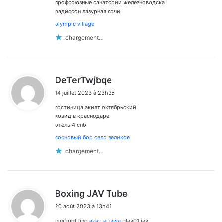
:
профсоюзные санатории железноводска
рэдиссон лазурная сочи
olympic village
chargement…
d
DeTerTwjbqe
i
14 juillet 2023 à 23h35
t
гостиница акият октябрьский
:
ковид в краснодаре
отель 4 спб
сосновый бор село великое
chargement…
d
Boxing JAV Tube
i
20 août 2023 à 13h41
t
meifight ling
akari aizawa
play01 jav