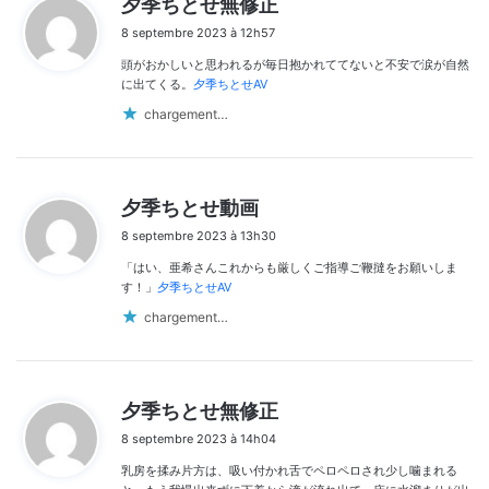
夕季ちとせ無修正
i
8 septembre 2023 à 12h57
t
頭がおかしいと思われるが毎日抱かれててないと不安で涙が自然
:
に出てくる。
夕季ちとせAV
chargement…
d
夕季ちとせ動画
i
8 septembre 2023 à 13h30
t
「はい、亜希さんこれからも厳しくご指導ご鞭撻をお願いしま
:
す！」
夕季ちとせAV
chargement…
d
夕季ちとせ無修正
i
8 septembre 2023 à 14h04
t
乳房を揉み片方は、吸い付かれ舌でペロペロされ少し噛まれる
: