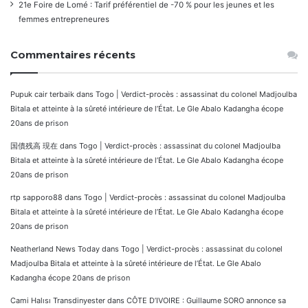
21e Foire de Lomé : Tarif préférentiel de -70 % pour les jeunes et les
femmes entrepreneures
Commentaires récents
Pupuk cair terbaik
dans
Togo | Verdict-procès : assassinat du colonel Madjoulba
Bitala et atteinte à la sûreté intérieure de l’État. Le Gle Abalo Kadangha écope
20ans de prison
国債残高 現在
dans
Togo | Verdict-procès : assassinat du colonel Madjoulba
Bitala et atteinte à la sûreté intérieure de l’État. Le Gle Abalo Kadangha écope
20ans de prison
rtp sapporo88
dans
Togo | Verdict-procès : assassinat du colonel Madjoulba
Bitala et atteinte à la sûreté intérieure de l’État. Le Gle Abalo Kadangha écope
20ans de prison
Neatherland News Today
dans
Togo | Verdict-procès : assassinat du colonel
Madjoulba Bitala et atteinte à la sûreté intérieure de l’État. Le Gle Abalo
Kadangha écope 20ans de prison
Cami Halısı Transdinyester
dans
CÔTE D’IVOIRE : Guillaume SORO annonce sa