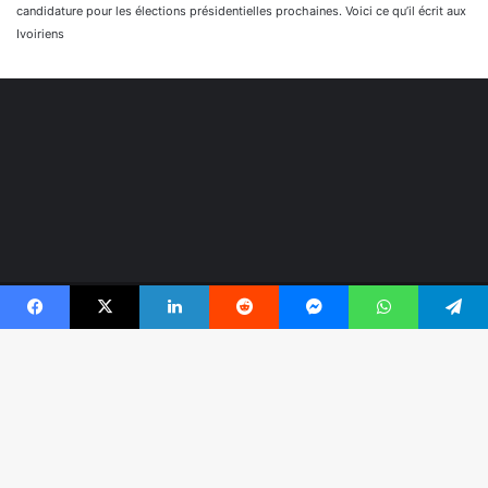
candidature pour les élections présidentielles prochaines. Voici ce qu’il écrit aux
Ivoiriens
© Copyright 2026, Tous droits réservés |
Réaliser par
Facebook
X
Linkedin
Reddit
Messenger
WhatsApp
Telegram
Togonyigba
Facebook
TikTok
WhatsApp
B
r