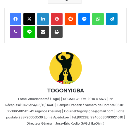
Facebook
X
Linkedin
Pinterest
Reddit
Messenger
WhatsApp
Telegra
Viber
Ligne
Partager par email
Imprimer
TOGONYIGBA
Lomé-Amadanhomé (Togo) | RCCM:TG-LOM 2018 A 5677 | N°
Récépissé:0425/24/03/11/HAAC | Banque:Orabank / Numéro de Compte:06101-
65386500501-49 (agence kpalimé) | Courriel:togonyigba@gmail.com | Boîte
postale:23BP90053539 Lomé Apédokoè | Tel:(00228) 99460630/93921010 |
Directeur Général : José-Éric Kodjo GAGLI (LeDivin)