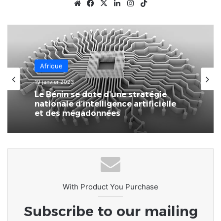
Website
Facebook
X
Linkedin
Instagram
TikTok
Afrique
19 janvier 2023
Le Bénin se dote d’une stratégie
nationale d’intelligence artificielle
et des mégadonnées
With Product You Purchase
Subscribe to our mailing