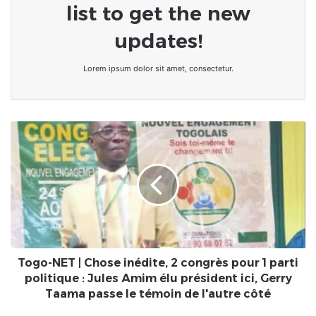
list to get the new
updates!
Lorem ipsum dolor sit amet, consectetur.
Togo-
NET
|
Chose
inédite,
2
congrès
pour
1
parti
Togo-NET | Chose inédite, 2 congrès pour 1 parti
politique
politique : Jules Amim élu président ici, Gerry
:
Taama passe le témoin de l'autre côté
Jules