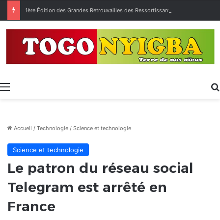
1ère Édition des Grandes Retrouvailles des Ressortissants de Kpélé Govié Apégamé / Sokpé
Menu
Accueil
/
Technologie
/
Science et technologie
Science et technologie
Le patron du réseau social
Telegram est arrêté en
France