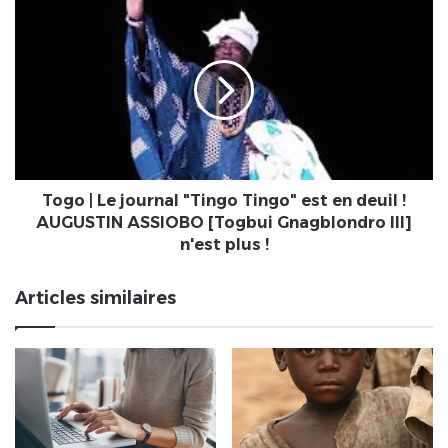
Amim
Togo
élu
|
président
Le
ici,
journal
Gerry
"Tingo
Taama
Tingo"
passe
est
le
en
témoin
deuil
de
!
Togo | Le journal "Tingo Tingo" est en deuil !
l'autre
AUGUSTIN
AUGUSTIN ASSIOBO [Togbui Gnagblondro III]
côté
ASSIOBO
n'est plus !
[Togbui
Gnagblondro
Articles similaires
III]
n'est
plus
!