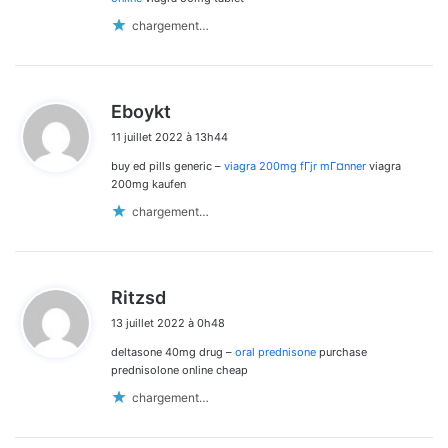
chargement…
d
Eboykt
i
11 juillet 2022 à 13h44
t
buy ed pills generic –
viagra 200mg fГјr mГ¤nner
viagra
:
200mg kaufen
chargement…
d
Ritzsd
i
13 juillet 2022 à 0h48
t
deltasone 40mg drug –
oral prednisone
purchase
:
prednisolone online cheap
chargement…