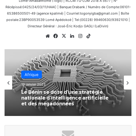
Lomé-Amadanhomé (Togo) | RCCM:TG-LOM 2018 A 5677 | N°
Récépissé:0425/24/03/11/HAAC | Banque:Orabank / Numéro de Compte:06101-
65386500501-49 (agence kpalimé) | Courriel:togonyigba@gmail.com | Boîte
postale:23BP90053539 Lomé Apédokoè | Tel:(00228) 99460630/93921010 |
Directeur Général : José-Éric Kodjo GAGLI (LeDivin)
Website
Facebook
X
Linkedin
Instagram
TikTok
Afrique
19 janvier 2023
Le Bénin se dote d’une stratégie
nationale d’intelligence artificielle
et des mégadonnées