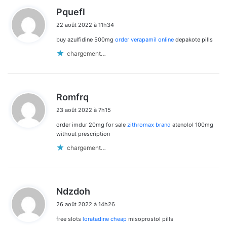
d
Pquefl
i
22 août 2022 à 11h34
t
buy azulfidine 500mg
order verapamil online
depakote pills
:
chargement…
d
Romfrq
i
23 août 2022 à 7h15
t
order imdur 20mg for sale
zithromax brand
atenolol 100mg
:
without prescription
chargement…
d
Ndzdoh
i
26 août 2022 à 14h26
t
free slots
loratadine cheap
misoprostol pills
: