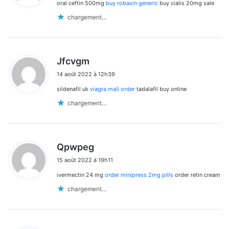
oral ceftin 500mg
buy robaxin generic
buy cialis 20mg sale
:
chargement…
d
Jfcvgm
i
14 août 2022 à 12h39
t
sildenafil uk
viagra mail order
tadalafil buy online
:
chargement…
d
Qpwpeg
i
15 août 2022 à 19h11
t
ivermectin 24 mg
order minipress 2mg pills
order retin cream
:
chargement…