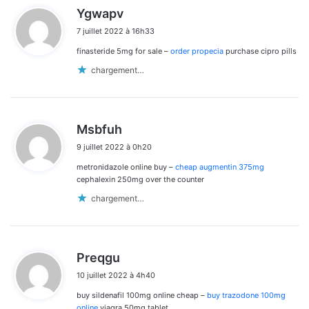
d
Ygwapv
i
7 juillet 2022 à 16h33
t
finasteride 5mg for sale –
order propecia
purchase cipro pills
:
chargement…
d
Msbfuh
i
9 juillet 2022 à 0h20
t
metronidazole online buy –
cheap augmentin 375mg
:
cephalexin 250mg over the counter
chargement…
d
Preqgu
i
10 juillet 2022 à 4h40
t
buy sildenafil 100mg online cheap –
buy trazodone 100mg
:
online
viagra 50mg tablet