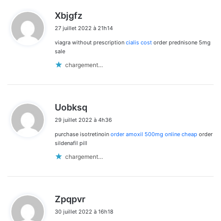
d
Xbjgfz
i
27 juillet 2022 à 21h14
t
viagra without prescription
cialis cost
order prednisone 5mg
:
sale
chargement…
d
Uobksq
i
29 juillet 2022 à 4h36
t
purchase isotretinoin
order amoxil 500mg online cheap
order
:
sildenafil pill
chargement…
d
Zpqpvr
i
30 juillet 2022 à 16h18
t