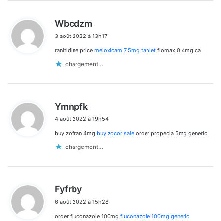
d
Wbcdzm
i
3 août 2022 à 13h17
t
ranitidine price
meloxicam 7.5mg tablet
flomax 0.4mg ca
:
chargement…
d
Ymnpfk
i
4 août 2022 à 19h54
t
buy zofran 4mg
buy zocor sale
order propecia 5mg generic
:
chargement…
d
Fyfrby
i
6 août 2022 à 15h28
t
order fluconazole 100mg
fluconazole 100mg generic