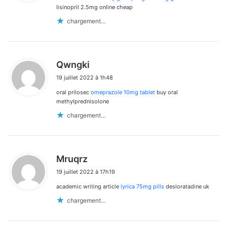
:
lisinopril 2.5mg online cheap
chargement…
d
Qwngki
i
19 juillet 2022 à 1h48
t
oral prilosec
omeprazole 10mg tablet
buy oral
:
methylprednisolone
chargement…
d
Mruqrz
i
19 juillet 2022 à 17h19
t
academic writing article
lyrica 75mg pills
desloratadine uk
:
chargement…