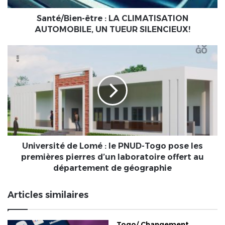
SILENCIEUX!
Santé/Bien-être : LA CLIMATISATION
AUTOMOBILE, UN TUEUR SILENCIEUX!
Université
de
Lomé
:
le
PNUD-
Togo
pose
les
premières
Université de Lomé : le PNUD-Togo pose les
pierres
premières pierres d’un laboratoire offert au
d’un
département de géographie
laboratoire
offert
Articles similaires
au
département
de
Togo/ Changement