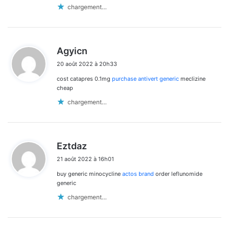
:
chargement…
d
Agyicn
i
20 août 2022 à 20h33
t
cost catapres 0.1mg
purchase antivert generic
meclizine
:
cheap
chargement…
d
Eztdaz
i
21 août 2022 à 16h01
t
buy generic minocycline
actos brand
order leflunomide
:
generic
chargement…