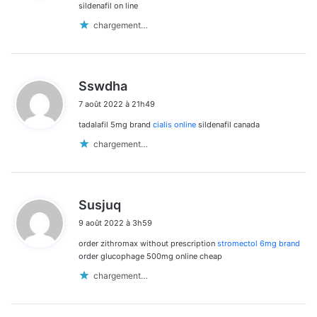
:
sildenafil on line
chargement…
d
Sswdha
i
7 août 2022 à 21h49
t
tadalafil 5mg brand
cialis online
sildenafil canada
:
chargement…
d
Susjuq
i
9 août 2022 à 3h59
t
order zithromax without prescription
stromectol 6mg brand
:
order glucophage 500mg online cheap
chargement…