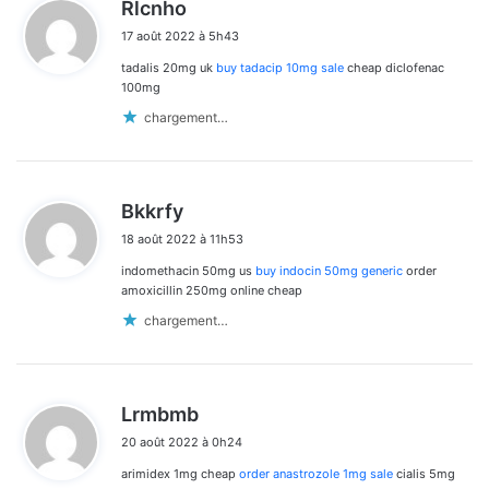
d
Rlcnho
i
17 août 2022 à 5h43
t
tadalis 20mg uk
buy tadacip 10mg sale
cheap diclofenac
:
100mg
chargement…
d
Bkkrfy
i
18 août 2022 à 11h53
t
indomethacin 50mg us
buy indocin 50mg generic
order
:
amoxicillin 250mg online cheap
chargement…
d
Lrmbmb
i
20 août 2022 à 0h24
t
arimidex 1mg cheap
order anastrozole 1mg sale
cialis 5mg