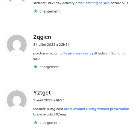
sildenafil next day delivery
order lamotrigine sale
cozaar pills
:
chargement…
d
Zqgicn
i
31 juillet 2022 à 23h41
t
purchase nexium pills
purchase cialis pill
tadalafil 20mg for
:
sale
chargement…
d
Yztget
i
2 août 2022 à 6h37
t
tadalafil 10mg cost
order avodart 0.5mg without prescription
:
brand avodart 0.5mg
chargement…