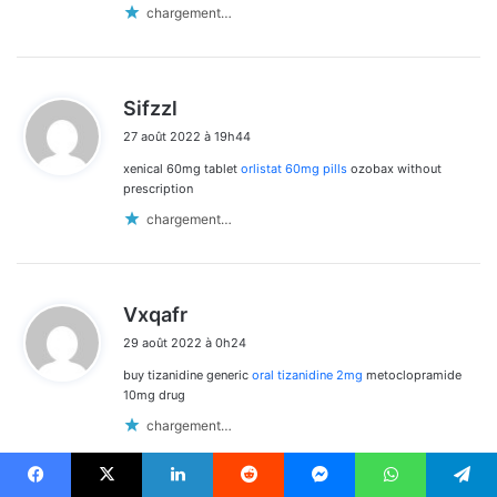
chargement…
d
Sifzzl
i
27 août 2022 à 19h44
t
xenical 60mg tablet
orlistat 60mg pills
ozobax without
:
prescription
chargement…
d
Vxqafr
i
29 août 2022 à 0h24
t
buy tizanidine generic
oral tizanidine 2mg
metoclopramide
:
10mg drug
chargement…
Facebook
X
Linkedin
Reddit
Messenger
WhatsApp
Telegram