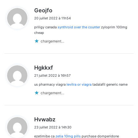
d
Geojfo
i
20 juillet 2022 à 11h54
t
priligy canada
synthroid over the counter
zyloprim 100mg
:
cheap
chargement…
d
Hgkkxf
i
21 juillet 2022 à 16h57
t
us pharmacy viagra
levitra or viagra
tadalafil generic name
:
chargement…
d
Hvwabz
i
23 juillet 2022 à 14h30
t
ezetimibe ca
zetia 10mg pills
purchase domperidone