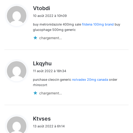
d
Vtobdi
i
10 août 2022 à 10h09
t
buy metronidazole 400mg sale
fildena 100mg brand
buy
:
glucophage 500mg generic
chargement…
d
Lkqyhu
i
11 août 2022 à 18h34
t
purchase cleocin generic
nolvadex 20mg canada
order
:
rhinocort
chargement…
d
Ktvses
i
13 août 2022 à 6h14
t