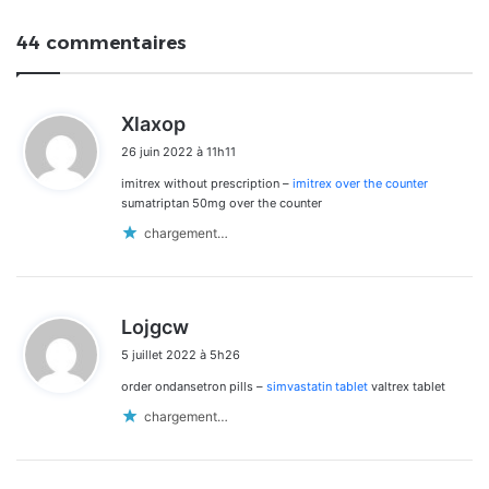
44 commentaires
d
Xlaxop
i
26 juin 2022 à 11h11
t
imitrex without prescription –
imitrex over the counter
:
sumatriptan 50mg over the counter
chargement…
d
Lojgcw
i
5 juillet 2022 à 5h26
t
order ondansetron pills –
simvastatin tablet
valtrex tablet
:
chargement…