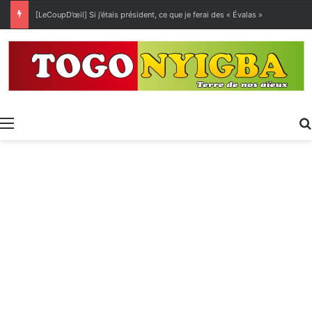
[LeCoupD’œil] Si j’étais président, ce que je ferai des « Évalas »
Menu