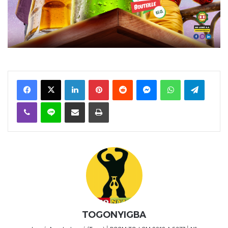
Facebook
X
Linkedin
Pinterest
Reddit
Messenger
WhatsApp
Telegra
Viber
Ligne
Partager par email
Imprimer
TOGONYIGBA