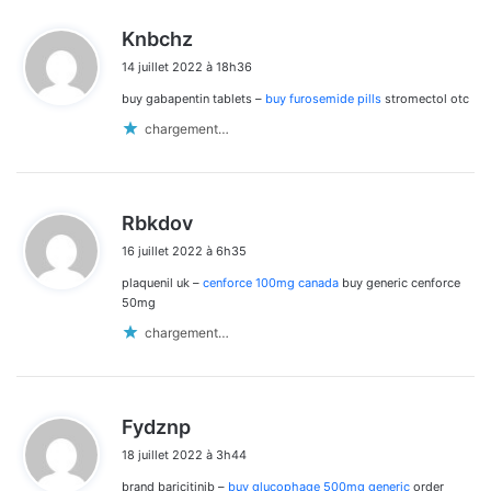
d
Knbchz
i
14 juillet 2022 à 18h36
t
buy gabapentin tablets –
buy furosemide pills
stromectol otc
:
chargement…
d
Rbkdov
i
16 juillet 2022 à 6h35
t
plaquenil uk –
cenforce 100mg canada
buy generic cenforce
:
50mg
chargement…
d
Fydznp
i
18 juillet 2022 à 3h44
t
brand baricitinib –
buy glucophage 500mg generic
order