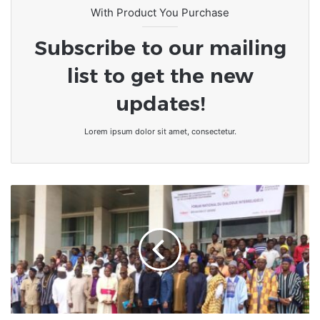
With Product You Purchase
Subscribe to our mailing
list to get the new
updates!
Lorem ipsum dolor sit amet, consectetur.
Togo
:
Kara
accueille
la
troisième
édition
du
Forum