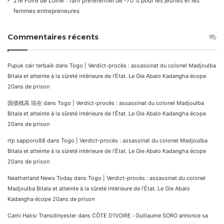
21e Foire de Lomé : Tarif préférentiel de -70 % pour les jeunes et les
femmes entrepreneures
Commentaires récents
Pupuk cair terbaik
dans
Togo | Verdict-procès : assassinat du colonel Madjoulba
Bitala et atteinte à la sûreté intérieure de l’État. Le Gle Abalo Kadangha écope
20ans de prison
国債残高 現在
dans
Togo | Verdict-procès : assassinat du colonel Madjoulba
Bitala et atteinte à la sûreté intérieure de l’État. Le Gle Abalo Kadangha écope
20ans de prison
rtp sapporo88
dans
Togo | Verdict-procès : assassinat du colonel Madjoulba
Bitala et atteinte à la sûreté intérieure de l’État. Le Gle Abalo Kadangha écope
20ans de prison
Neatherland News Today
dans
Togo | Verdict-procès : assassinat du colonel
Madjoulba Bitala et atteinte à la sûreté intérieure de l’État. Le Gle Abalo
Kadangha écope 20ans de prison
Cami Halısı Transdinyester
dans
CÔTE D’IVOIRE : Guillaume SORO annonce sa