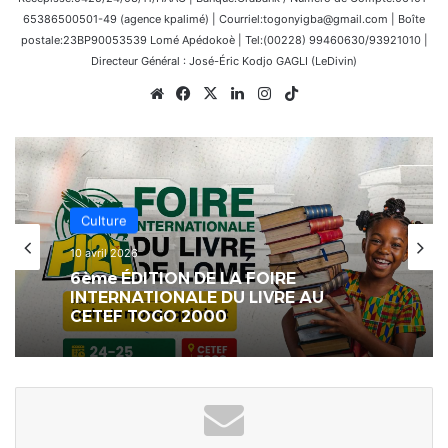
65386500501-49 (agence kpalimé) | Courriel:togonyigba@gmail.com | Boîte
postale:23BP90053539 Lomé Apédokoè | Tel:(00228) 99460630/93921010 |
Directeur Général : José-Éric Kodjo GAGLI (LeDivin)
Website
Facebook
X
Linkedin
Instagram
TikTok
Culture
10 avril 2026
6ème ÉDITION DE LA FOIRE
INTERNATIONALE DU LIVRE AU
CETEF TOGO 2000