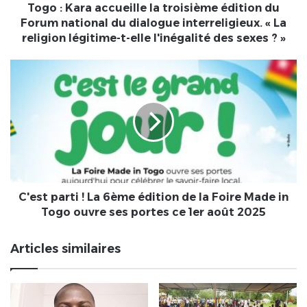
national
Togo : Kara accueille la troisième édition du
du
Forum national du dialogue interreligieux. « La
dialogue
religion légitime-t-elle l'inégalité des sexes ? »
interreligieux.
«
C'est
La
parti
religion
!
légitime-
La
t-
6ème
elle
édition
l'inégalité
de
des
la
sexes
Foire
?
Made
C'est parti ! La 6ème édition de la Foire Made in
»
in
Togo ouvre ses portes ce 1er août 2025
Togo
ouvre
Articles similaires
ses
portes
ce
1er