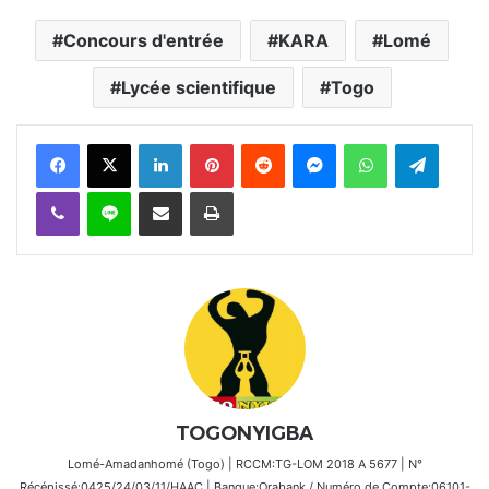
Concours d'entrée
KARA
Lomé
Lycée scientifique
Togo
Facebook
X
Linkedin
Pinterest
Reddit
Messenger
WhatsApp
Telegra
Viber
Ligne
Partager par email
Imprimer
TOGONYIGBA
Lomé-Amadanhomé (Togo) | RCCM:TG-LOM 2018 A 5677 | N°
Récépissé:0425/24/03/11/HAAC | Banque:Orabank / Numéro de Compte:06101-