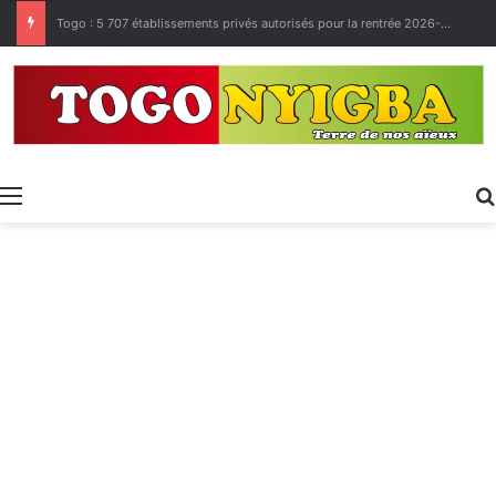
Made in Togo 2026 : un bilan positif qui prépare le terrain pour la Foire Internationale de Lomé
Menu