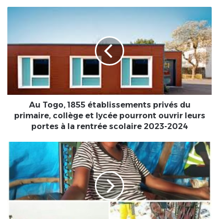
Au
Togo,
1855
établissements
privés
du
primaire,
collège
et
lycée
Au Togo, 1855 établissements privés du
pourront
primaire, collège et lycée pourront ouvrir leurs
ouvrir
portes à la rentrée scolaire 2023-2024
leurs
portes
Amsétou
à
Nikiéma,
la
l’étrange
rentrée
guérisseuse
scolaire
de
2023-
20
2024
ans
qui