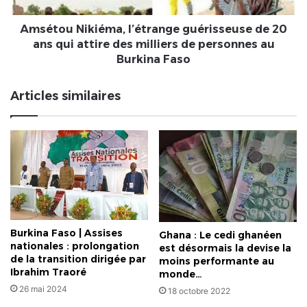
attire
des
Amsétou Nikiéma, l’étrange guérisseuse de 20
milliers
ans qui attire des milliers de personnes au
de
Burkina Faso
personnes
au
Articles similaires
Burkina
Faso
Burkina Faso | Assises
Ghana : Le cedi ghanéen
nationales : prolongation
est désormais la devise la
de la transition dirigée par
moins performante au
Ibrahim Traoré
monde…
26 mai 2024
18 octobre 2022