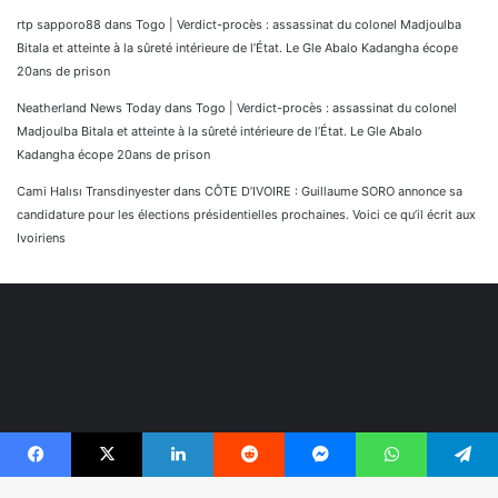
rtp sapporo88
dans
Togo | Verdict-procès : assassinat du colonel Madjoulba
Bitala et atteinte à la sûreté intérieure de l’État. Le Gle Abalo Kadangha écope
20ans de prison
Neatherland News Today
dans
Togo | Verdict-procès : assassinat du colonel
Madjoulba Bitala et atteinte à la sûreté intérieure de l’État. Le Gle Abalo
Kadangha écope 20ans de prison
Cami Halısı Transdinyester
dans
CÔTE D’IVOIRE : Guillaume SORO annonce sa
candidature pour les élections présidentielles prochaines. Voici ce qu’il écrit aux
Ivoiriens
Facebook
X
Linkedin
Reddit
Messenger
WhatsApp
Telegram