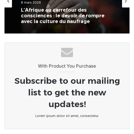
14 février 2026
Afrique
Côte d’Ivoire : Naya Jarvis Zamblé,
8 mars 2026
députée, propose de légaliser la
polygamie dans le pays
L’Afrique au carrefour des
consciences : le devoir de rompre
avec la culture du naufrage
With Product You Purchase
Subscribe to our mailing
list to get the new
updates!
Lorem ipsum dolor sit amet, consectetur.