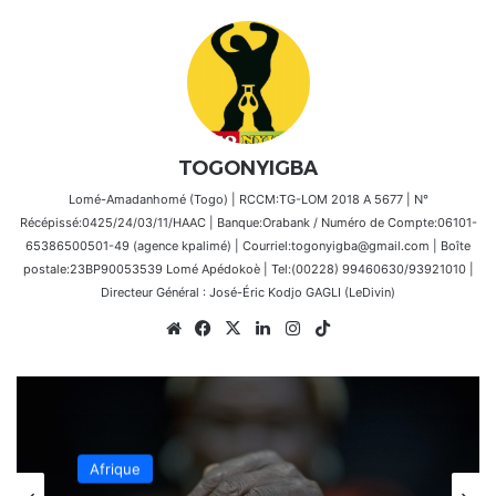
TOGONYIGBA
Lomé-Amadanhomé (Togo) | RCCM:TG-LOM 2018 A 5677 | N°
Récépissé:0425/24/03/11/HAAC | Banque:Orabank / Numéro de Compte:06101-
65386500501-49 (agence kpalimé) | Courriel:togonyigba@gmail.com | Boîte
postale:23BP90053539 Lomé Apédokoè | Tel:(00228) 99460630/93921010 |
Directeur Général : José-Éric Kodjo GAGLI (LeDivin)
Website
Facebook
X
Linkedin
Instagram
TikTok
Afrique