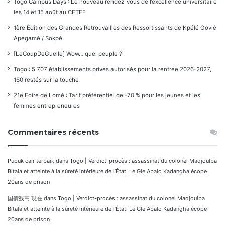
Togo Campus Days : Le nouveau rendez-vous de l’excellence universitaire
les 14 et 15 août au CETEF
1ère Édition des Grandes Retrouvailles des Ressortissants de Kpélé Govié
Apégamé / Sokpé
[LeCoupDeGuelle] Wow… quel peuple ?
Togo : 5 707 établissements privés autorisés pour la rentrée 2026-2027,
160 restés sur la touche
21e Foire de Lomé : Tarif préférentiel de -70 % pour les jeunes et les
femmes entrepreneures
Commentaires récents
Pupuk cair terbaik
dans
Togo | Verdict-procès : assassinat du colonel Madjoulba
Bitala et atteinte à la sûreté intérieure de l’État. Le Gle Abalo Kadangha écope
20ans de prison
国債残高 現在
dans
Togo | Verdict-procès : assassinat du colonel Madjoulba
Bitala et atteinte à la sûreté intérieure de l’État. Le Gle Abalo Kadangha écope
20ans de prison