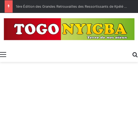
1ère Édition des Grandes Retrouvailles des Ressortissants de Kpélé Govié Apégamé / Sokpé
Menu