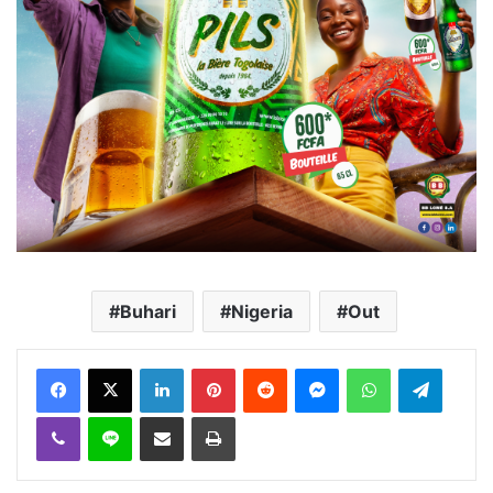
Buhari
Nigeria
Out
Facebook
X
Linkedin
Pinterest
Reddit
Messenger
WhatsApp
Telegra
Viber
Ligne
Partager par email
Imprimer