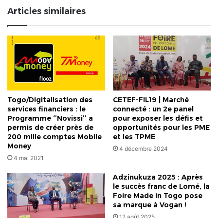
accident
Articles similaires
de
la
route
Togo/Digitalisation des
CETEF-FIL19 | Marché
services financiers : le
connecté : un 2e panel
Programme ‘’Novissi’’ a
pour exposer les défis et
permis de créer près de
opportunités pour les PME
200 mille comptes Mobile
et les TPME
Money
4 décembre 2024
4 mai 2021
Adzinukuza 2025 : Après
le succès franc de Lomé, la
Foire Made in Togo pose
sa marque à Vogan !
12 août 2025