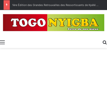
1ère Édition des Grandes Retrouvailles des Ressortissants de Kpélé Govié Apégamé / Sokpé
Menu