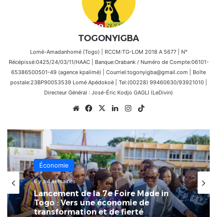
TOGONYIGBA
Lomé-Amadanhomé (Togo) | RCCM:TG-LOM 2018 A 5677 | N°
Récépissé:0425/24/03/11/HAAC | Banque:Orabank / Numéro de Compte:06101-
65386500501-49 (agence kpalimé) | Courriel:togonyigba@gmail.com | Boîte
postale:23BP90053539 Lomé Apédokoè | Tel:(00228) 99460630/93921010 |
Directeur Général : José-Éric Kodjo GAGLI (LeDivin)
Website
Facebook
X
Linkedin
Instagram
TikTok
Économie
Économie
il y a 4 semaines
4 juillet 2026