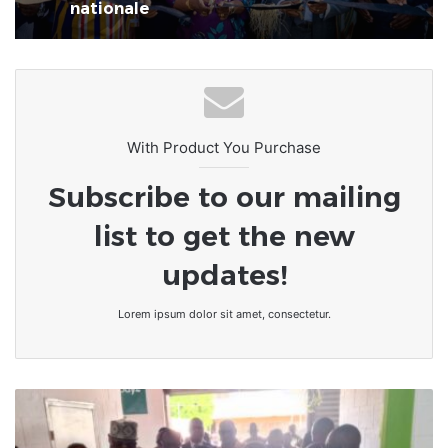
La 7ème Foire Made in Togo au
CETEF Togo 2000 bat déjà son plein
Lancement de la 7e Foire Made in
Togo : Vers une économie de
transformation et de fierté
nationale
With Product You Purchase
Subscribe to our mailing
list to get the new
updates!
Lorem ipsum dolor sit amet, consectetur.
Togo
|
Salon