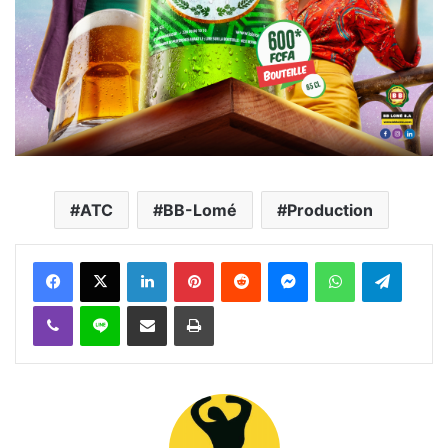
ATC
BB-Lomé
Production
Facebook
X
Linkedin
Pinterest
Reddit
Messenger
WhatsApp
Telegra
Viber
Ligne
Partager par email
Imprimer