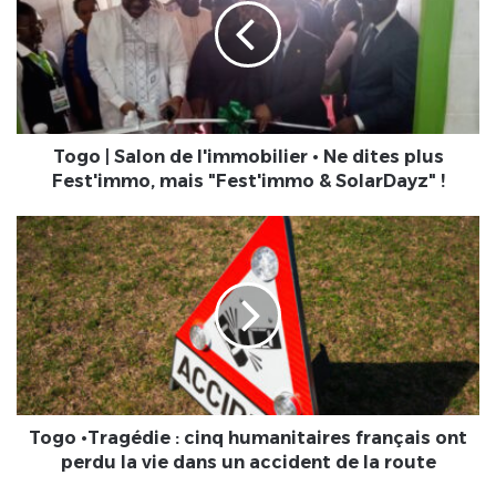
de
l'immobilier
•
Ne
dites
plus
Fest'immo,
Togo | Salon de l'immobilier • Ne dites plus
mais
Fest'immo, mais "Fest'immo & SolarDayz" !
"Fest'immo
&
Togo
SolarDayz"
•Tragédie
!
:
cinq
humanitaires
français
ont
perdu
la
vie
Togo •Tragédie : cinq humanitaires français ont
dans
perdu la vie dans un accident de la route
un