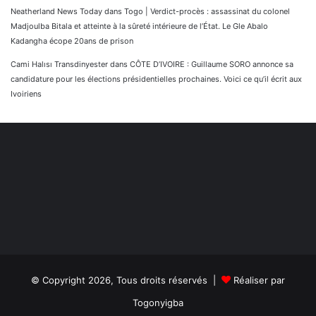
Neatherland News Today
dans
Togo | Verdict-procès : assassinat du colonel
Madjoulba Bitala et atteinte à la sûreté intérieure de l’État. Le Gle Abalo
Kadangha écope 20ans de prison
Cami Halısı Transdinyester
dans
CÔTE D’IVOIRE : Guillaume SORO annonce sa
candidature pour les élections présidentielles prochaines. Voici ce qu’il écrit aux
Ivoiriens
© Copyright 2026, Tous droits réservés |
Réaliser par
Togonyigba