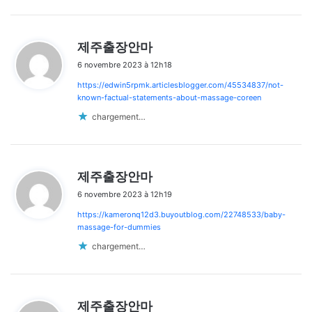
d
제주출장안마
i
6 novembre 2023 à 12h18
t
https://edwin5rpmk.articlesblogger.com/45534837/not-
:
known-factual-statements-about-massage-coreen
chargement…
d
제주출장안마
i
6 novembre 2023 à 12h19
t
https://kameronq12d3.buyoutblog.com/22748533/baby-
:
massage-for-dummies
chargement…
d
제주출장안마