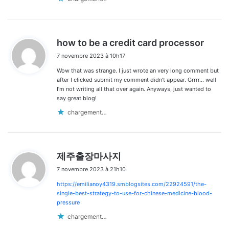
d
how to be a credit card processor
i
7 novembre 2023 à 10h17
t
Wow that was strange. I just wrote an very long comment but
:
after I clicked submit my comment didn’t appear. Grrrr… well
I’m not writing all that over again. Anyways, just wanted to
say great blog!
chargement…
d
제주출장마사지
i
7 novembre 2023 à 21h10
t
https://emilianoy4319.smblogsites.com/22924591/the-
:
single-best-strategy-to-use-for-chinese-medicine-blood-
pressure
chargement…