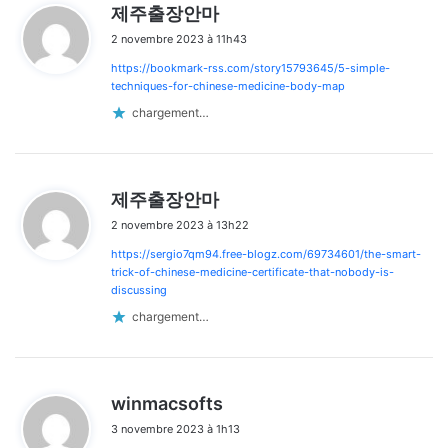
d
제주출장안마
i
2 novembre 2023 à 11h43
t
https://bookmark-rss.com/story15793645/5-simple-
:
techniques-for-chinese-medicine-body-map
chargement…
d
제주출장안마
i
2 novembre 2023 à 13h22
t
https://sergio7qm94.free-blogz.com/69734601/the-smart-
:
trick-of-chinese-medicine-certificate-that-nobody-is-
discussing
chargement…
d
winmacsofts
i
3 novembre 2023 à 1h13
t