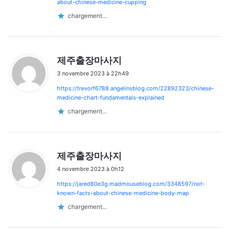
:
about-chinese-medicine-cupping
chargement…
d
제주출장마사지
i
3 novembre 2023 à 22h49
t
https://trevorf6788.angelinsblog.com/22892323/chinese-
:
medicine-chart-fundamentals-explained
chargement…
d
제주출장마사지
i
4 novembre 2023 à 0h12
t
https://jared80e3g.madmouseblog.com/3348597/not-
:
known-facts-about-chinese-medicine-body-map
chargement…