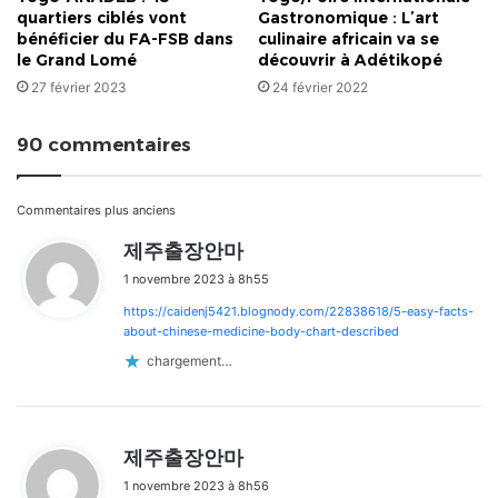
quartiers ciblés vont
Gastronomique : L’art
bénéficier du FA-FSB dans
culinaire africain va se
le Grand Lomé
découvrir à Adétikopé
27 février 2023
24 février 2022
90 commentaires
Navigation
Commentaires plus anciens
d
제주출장안마
dans
i
1 novembre 2023 à 8h55
t
les
https://caidenj5421.blognody.com/22838618/5-easy-facts-
:
commentaires
about-chinese-medicine-body-chart-described
chargement…
d
제주출장안마
i
1 novembre 2023 à 8h56
t