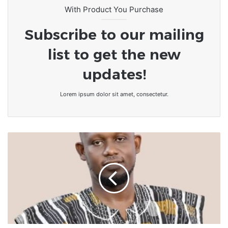
With Product You Purchase
Subscribe to our mailing
list to get the new
updates!
Lorem ipsum dolor sit amet, consectetur.
La
Coalition
de
la
Diaspora
Togolaise
pour
L’Alternance
et