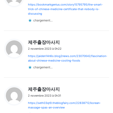
https://bookmarkgenius.com/story15795795/the-smart-
:
trick-of-chinese-medicine-certificate-that-nobody-is-
discussing
chargement…
d
제주출장마사지
i
2 novembre 2023 à 0h22
t
https://jaiden14n6o.blog2news.com/23070642/fascination-
:
about-chinese-medicine-cooling-foods
chargement…
d
제주출장마사지
i
2 novembre 2023 à 0h31
t
https://seth03qt9.theblogfairy.com/22838712/korean-
:
massage-spas-an-overview