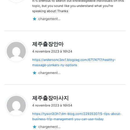
It?s onerous to search out knowledgeable individuals on this
:
topic, but you sound like you understand what you?re
speaking about! Thanks
chargement…
d
제주출장안마
i
4 novembre 2023 à 16h24
t
https://andersonc3ex1.blogzag.com/67174717/healthy-
:
massage-yonkers-ny-options
chargement…
d
제주출장마사지
i
4 novembre 2023 à 16h54
t
https://tyson3i3h7.dm-blog.com/22935307/5-tips-about-
:
business-trip-management-you-can-use-today
chargement…