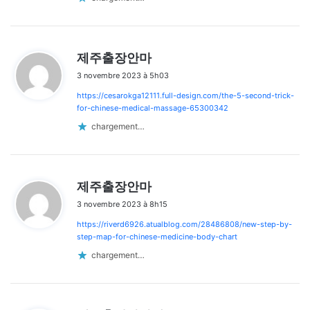
d
제주출장안마
i
3 novembre 2023 à 5h03
t
https://cesarokga12111.full-design.com/the-5-second-trick-
:
for-chinese-medical-massage-65300342
chargement…
d
제주출장안마
i
3 novembre 2023 à 8h15
t
https://riverd6926.atualblog.com/28486808/new-step-by-
:
step-map-for-chinese-medicine-body-chart
chargement…