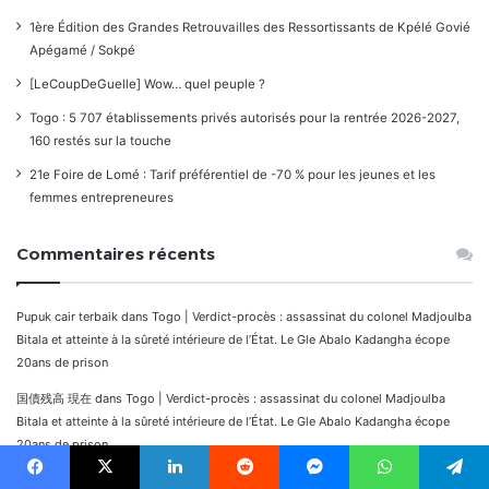
1ère Édition des Grandes Retrouvailles des Ressortissants de Kpélé Govié
Apégamé / Sokpé
[LeCoupDeGuelle] Wow… quel peuple ?
Togo : 5 707 établissements privés autorisés pour la rentrée 2026-2027,
160 restés sur la touche
21e Foire de Lomé : Tarif préférentiel de -70 % pour les jeunes et les
femmes entrepreneures
Commentaires récents
Pupuk cair terbaik
dans
Togo | Verdict-procès : assassinat du colonel Madjoulba
Bitala et atteinte à la sûreté intérieure de l’État. Le Gle Abalo Kadangha écope
20ans de prison
国債残高 現在
dans
Togo | Verdict-procès : assassinat du colonel Madjoulba
Bitala et atteinte à la sûreté intérieure de l’État. Le Gle Abalo Kadangha écope
20ans de prison
rtp sapporo88
dans
Togo | Verdict-procès : assassinat du colonel Madjoulba
Facebook
X
Linkedin
Reddit
Messenger
WhatsApp
Telegram