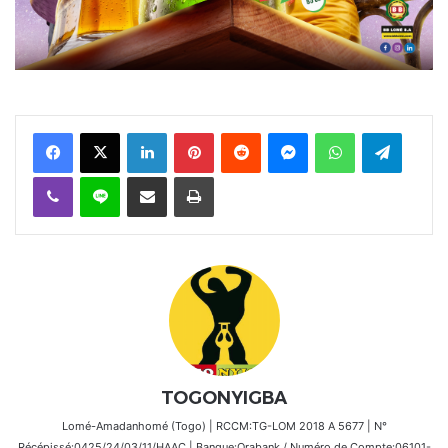
Facebook
X
Linkedin
Pinterest
Reddit
Messenger
WhatsApp
Telegra
Viber
Ligne
Partager par email
Imprimer
TOGONYIGBA
Lomé-Amadanhomé (Togo) | RCCM:TG-LOM 2018 A 5677 | N°
Récépissé:0425/24/03/11/HAAC | Banque:Orabank / Numéro de Compte:06101-