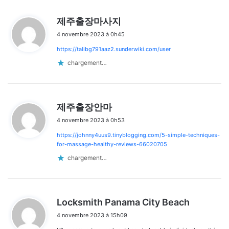
d
제주출장마사지
i
4 novembre 2023 à 0h45
t
https://talibg791aaz2.sunderwiki.com/user
:
chargement…
d
제주출장안마
i
4 novembre 2023 à 0h53
t
https://johnny4uus9.tinyblogging.com/5-simple-techniques-
:
for-massage-healthy-reviews-66020705
chargement…
d
Locksmith Panama City Beach
i
4 novembre 2023 à 15h09
t