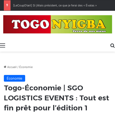
[LeCoupD’œil] Si j’étais président, ce que je ferai des « Évalas »
Menu
Accueil
/
Économie
Économie
Togo-Économie | SGO
LOGISTICS EVENTS : Tout est
fin prêt pour l’édition 1