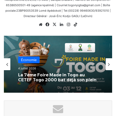
65386500501-49 (agence kpalimé) | Courriel:togonyigba@gmail.com | Boîte
postale:23BP90053539 Lomé Apédokoè | Tel:(00228) 99460630/93921010 |
Directeur Général : José-Éric Kodjo GAGLI (LeDivin)
Website
Facebook
X
Linkedin
Instagram
TikTok
Économie
4 juillet 2026
La 7ème Foire Made in Togo au
CETEF Togo 2000 bat déjà son plein