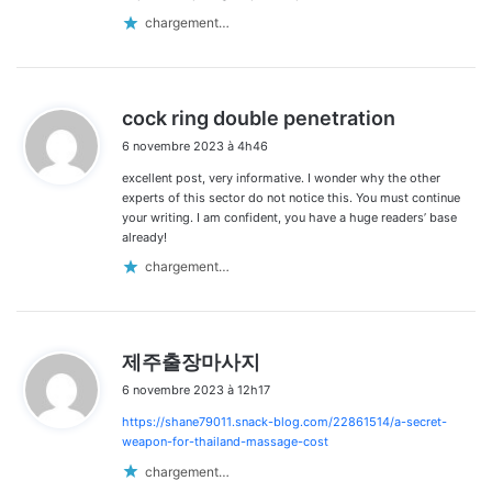
chargement…
d
cock ring double penetration
i
6 novembre 2023 à 4h46
t
excellent post, very informative. I wonder why the other
:
experts of this sector do not notice this. You must continue
your writing. I am confident, you have a huge readers’ base
already!
chargement…
d
제주출장마사지
i
6 novembre 2023 à 12h17
t
https://shane79011.snack-blog.com/22861514/a-secret-
:
weapon-for-thailand-massage-cost
chargement…