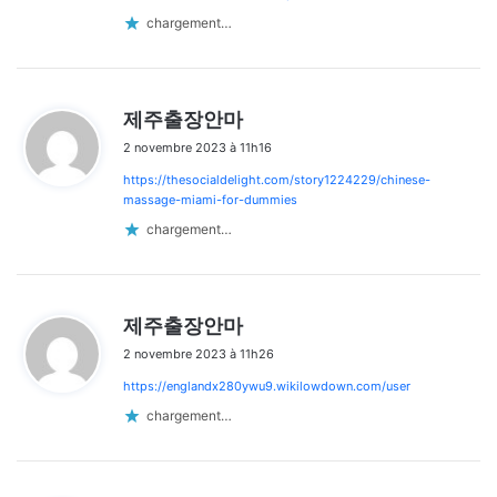
chargement…
d
제주출장안마
i
2 novembre 2023 à 11h16
t
https://thesocialdelight.com/story1224229/chinese-
:
massage-miami-for-dummies
chargement…
d
제주출장안마
i
2 novembre 2023 à 11h26
t
https://englandx280ywu9.wikilowdown.com/user
:
chargement…