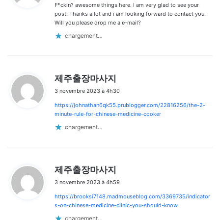
F*ckin? awesome things here. I am very glad to see your
:
post. Thanks a lot and i am looking forward to contact you.
Will you please drop me a e-mail?
chargement…
d
제주출장마사지
i
3 novembre 2023 à 4h30
t
https://johnathan6qk55.prublogger.com/22816256/the-2-
:
minute-rule-for-chinese-medicine-cooker
chargement…
d
제주출장마사지
i
3 novembre 2023 à 4h59
t
https://brooksi7148.madmouseblog.com/3369735/indicator
:
s-on-chinese-medicine-clinic-you-should-know
chargement…