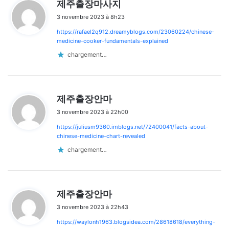
d
제주출장마사지
i
3 novembre 2023 à 8h23
t
https://rafael2q912.dreamyblogs.com/23060224/chinese-
:
medicine-cooker-fundamentals-explained
chargement…
d
제주출장안마
i
3 novembre 2023 à 22h00
t
https://juliusm9360.imblogs.net/72400041/facts-about-
:
chinese-medicine-chart-revealed
chargement…
d
제주출장안마
i
3 novembre 2023 à 22h43
t
https://waylonh1963.blogsidea.com/28618618/everything-