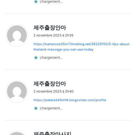
chargement…
d
제주출장안마
i
2 novembre 2023 à 2h35
t
https://kameronz45m7.timeblog.net/58329105/5-tips-about-
:
thailand-massage-you-can-use-today
chargement…
d
제주출장안마
i
2 novembre 2023 à 2h40
t
https://petera345khf4.blogsvirals.com/profile
:
chargement…
d
제주출장마사지