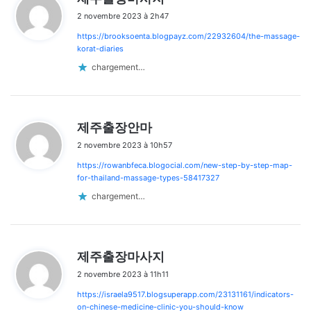
i
2 novembre 2023 à 2h47
t
https://brooksoenta.blogpayz.com/22932604/the-massage-
:
korat-diaries
chargement…
d
제주출장안마
i
2 novembre 2023 à 10h57
t
https://rowanbfeca.blogocial.com/new-step-by-step-map-
:
for-thailand-massage-types-58417327
chargement…
d
제주출장마사지
i
2 novembre 2023 à 11h11
t
https://israela9517.blogsuperapp.com/23131161/indicators-
:
on-chinese-medicine-clinic-you-should-know