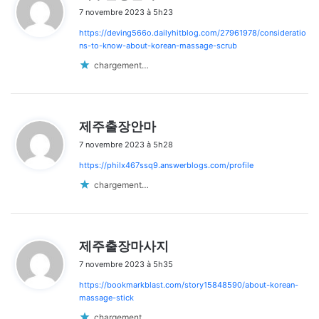
i
7 novembre 2023 à 5h23
t
https://deving566o.dailyhitblog.com/27961978/consideratio
:
ns-to-know-about-korean-massage-scrub
chargement…
d
제주출장안마
i
7 novembre 2023 à 5h28
t
https://philx467ssq9.answerblogs.com/profile
:
chargement…
d
제주출장마사지
i
7 novembre 2023 à 5h35
t
https://bookmarkblast.com/story15848590/about-korean-
:
massage-stick
chargement…