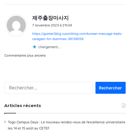
d
제주출장마사지
i
7 novembre 2023 à 21h34
t
https://gunner3jkig.suomiblog.com/korean-massage-beds-
:
ceragem-for-dummies-38139059
chargement…
Navigation
Commentaires plus anciens
dans
les
Rechercher :
commentaires
Articles récents
Togo Campus Days : Le nouveau rendez-vous de l’excellence universitaire
les 14 et 15 août au CETEF