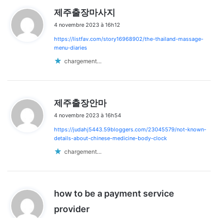
d
제주출장마사지
i
4 novembre 2023 à 16h12
t
https://listfav.com/story16968902/the-thailand-massage-
:
menu-diaries
chargement…
d
제주출장안마
i
4 novembre 2023 à 16h54
t
https://judahj5443.59bloggers.com/23045579/not-known-
:
details-about-chinese-medicine-body-clock
chargement…
how to be a payment service
d
provider
i