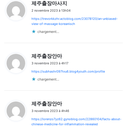
d
제주출장마사지
i
2 novembre 2023 à 13h04
t
https://trevorkkzhr.actoblog.com/23078120/an-unbiased-
:
view-of-massage-koreanisch
chargement…
d
제주출장안마
i
3 novembre 2023 à 4h17
t
https://subhashr097tvu6.blog4youth.com/profile
:
chargement…
d
제주출장안마
i
3 novembre 2023 à 4h46
t
https://lorenzo7yz62.gynoblog.com/22860104/facts-about-
:
chinese-medicine-for-inflammation-revealed