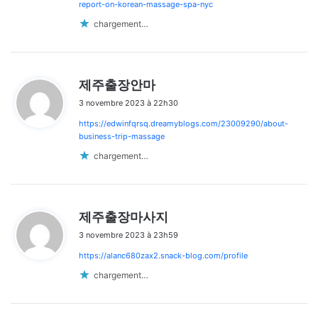
:
report-on-korean-massage-spa-nyc
chargement…
d
제주출장안마
i
3 novembre 2023 à 22h30
t
https://edwinfqrsq.dreamyblogs.com/23009290/about-
:
business-trip-massage
chargement…
d
제주출장마사지
i
3 novembre 2023 à 23h59
t
https://alanc680zax2.snack-blog.com/profile
:
chargement…