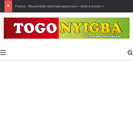
[LeCoupD’œil] Le chassé-croisé entre vacanciers de juillet et d’août a commencé.
Menu