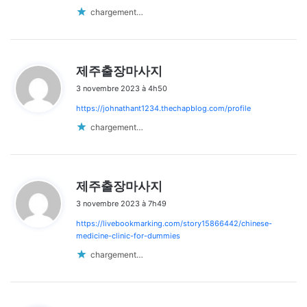
chargement…
d
제주출장마사지
i
3 novembre 2023 à 4h50
t
https://johnathant1234.thechapblog.com/profile
:
chargement…
d
제주출장마사지
i
3 novembre 2023 à 7h49
t
https://livebookmarking.com/story15866442/chinese-
:
medicine-clinic-for-dummies
chargement…