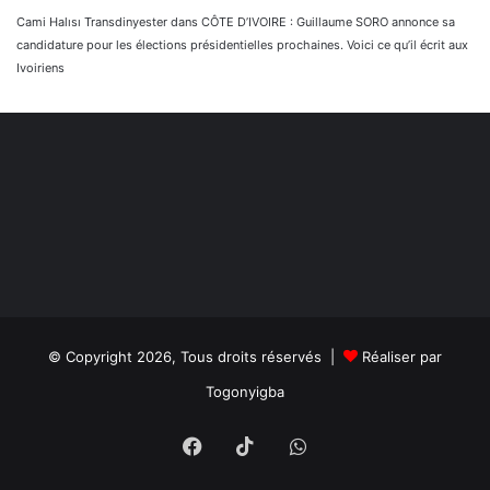
Cami Halısı Transdinyester
dans
CÔTE D’IVOIRE : Guillaume SORO annonce sa
candidature pour les élections présidentielles prochaines. Voici ce qu’il écrit aux
Ivoiriens
© Copyright 2026, Tous droits réservés |
Réaliser par
Togonyigba
Facebook
TikTok
WhatsApp