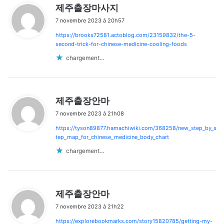
d
제주출장마사지
i
7 novembre 2023 à 20h57
t
https://brooks72581.actoblog.com/23159832/the-5-
:
second-trick-for-chinese-medicine-cooling-foods
chargement…
d
제주출장안마
i
7 novembre 2023 à 21h08
t
https://tyson89877.hamachiwiki.com/368258/new_step_by_s
:
tep_map_for_chinese_medicine_body_chart
chargement…
d
제주출장안마
i
7 novembre 2023 à 21h22
t
https://explorebookmarks.com/story15820785/getting-my-