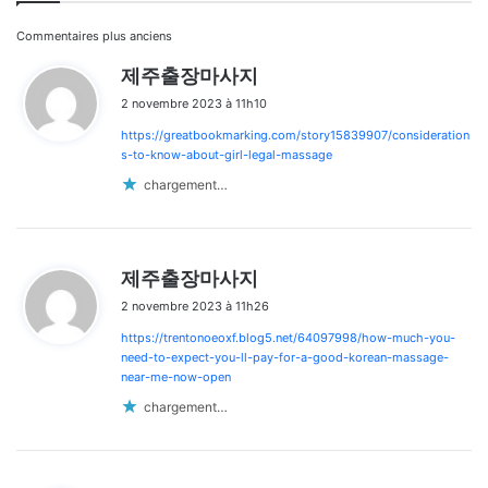
Navigation
Commentaires plus anciens
d
제주출장마사지
dans
i
2 novembre 2023 à 11h10
t
les
https://greatbookmarking.com/story15839907/consideration
:
commentaires
s-to-know-about-girl-legal-massage
chargement…
d
제주출장마사지
i
2 novembre 2023 à 11h26
t
https://trentonoeoxf.blog5.net/64097998/how-much-you-
:
need-to-expect-you-ll-pay-for-a-good-korean-massage-
near-me-now-open
chargement…