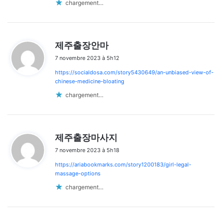
chargement…
d
제주출장안마
i
7 novembre 2023 à 5h12
t
https://socialdosa.com/story5430649/an-unbiased-view-of-
:
chinese-medicine-bloating
chargement…
d
제주출장마사지
i
7 novembre 2023 à 5h18
t
https://ariabookmarks.com/story1200183/girl-legal-
:
massage-options
chargement…