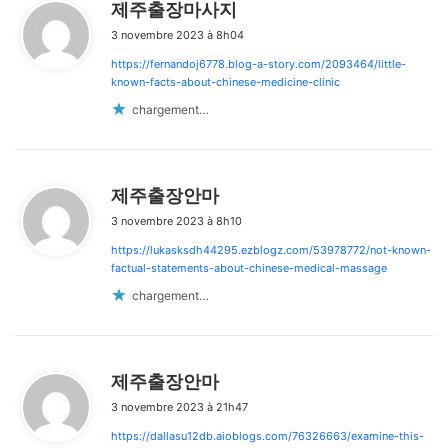
d
제주출장마사지
i
3 novembre 2023 à 8h04
t
https://fernandoj6778.blog-a-story.com/2093464/little-
:
known-facts-about-chinese-medicine-clinic
chargement…
d
제주출장안마
i
3 novembre 2023 à 8h10
t
https://lukasksdh44295.ezblogz.com/53978772/not-known-
:
factual-statements-about-chinese-medical-massage
chargement…
d
제주출장안마
i
3 novembre 2023 à 21h47
t
https://dallasu12db.aioblogs.com/76326663/examine-this-