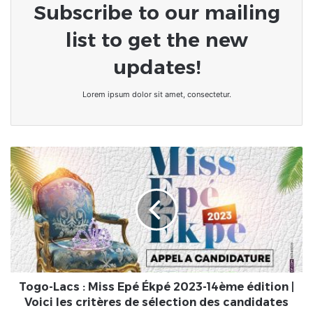
Subscribe to our mailing
list to get the new
updates!
Lorem ipsum dolor sit amet, consectetur.
Togo-
Lacs
:
Miss
Epé
Ékpé
2023-
14ème
édition
|
Togo-Lacs : Miss Epé Ékpé 2023-14ème édition |
Voici
Voici les critères de sélection des candidates