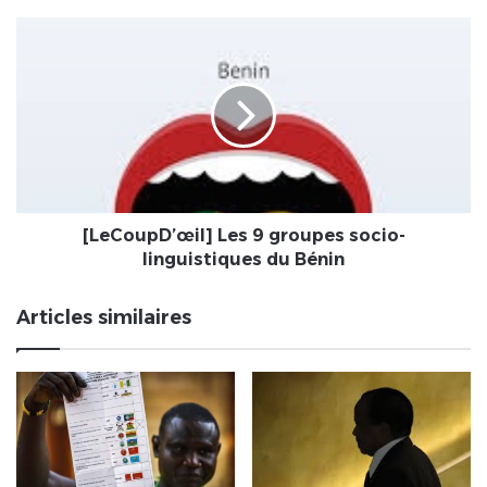
les
critères
[LeCoupD’œil]
de
Les
sélection
9
des
groupes
candidates
socio-
linguistiques
du
Bénin
[LeCoupD’œil] Les 9 groupes socio-
linguistiques du Bénin
Articles similaires