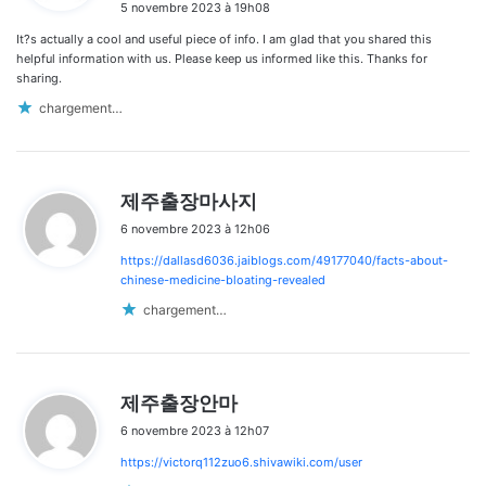
5 novembre 2023 à 19h08
t
It?s actually a cool and useful piece of info. I am glad that you shared this
:
helpful information with us. Please keep us informed like this. Thanks for
sharing.
chargement…
d
제주출장마사지
i
6 novembre 2023 à 12h06
t
https://dallasd6036.jaiblogs.com/49177040/facts-about-
:
chinese-medicine-bloating-revealed
chargement…
d
제주출장안마
i
6 novembre 2023 à 12h07
t
https://victorq112zuo6.shivawiki.com/user
: