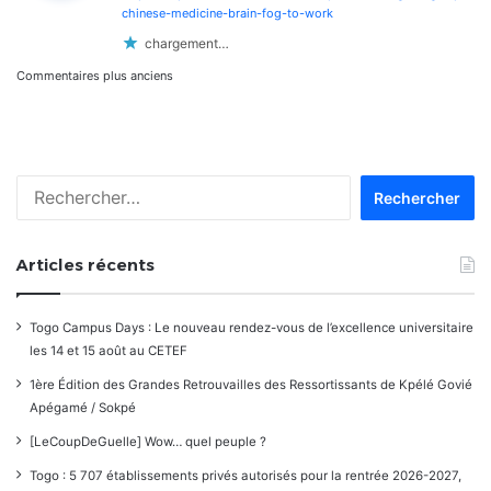
:
chinese-medicine-brain-fog-to-work
chargement…
Navigation
Commentaires plus anciens
dans
les
Rechercher :
commentaires
Articles récents
Togo Campus Days : Le nouveau rendez-vous de l’excellence universitaire
les 14 et 15 août au CETEF
1ère Édition des Grandes Retrouvailles des Ressortissants de Kpélé Govié
Apégamé / Sokpé
[LeCoupDeGuelle] Wow… quel peuple ?
Togo : 5 707 établissements privés autorisés pour la rentrée 2026-2027,