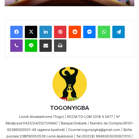
Facebook
X
Linkedin
Pinterest
Reddit
Messenger
WhatsApp
Telegra
Viber
Ligne
Partager par email
Imprimer
TOGONYIGBA
Lomé-Amadanhomé (Togo) | RCCM:TG-LOM 2018 A 5677 | N°
Récépissé:0425/24/03/11/HAAC | Banque:Orabank / Numéro de Compte:06101-
65386500501-49 (agence kpalimé) | Courriel:togonyigba@gmail.com | Boîte
postale:23BP90053539 Lomé Apédokoè | Tel:(00228) 99460630/93921010 |