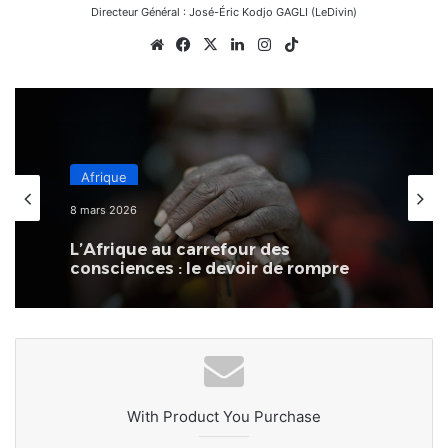
Directeur Général : José-Éric Kodjo GAGLI (LeDivin)
Website
Facebook
X
Linkedin
Instagram
TikTok
Afrique
8 mars 2026
L’Afrique au carrefour des
consciences : le devoir de rompre
avec la culture du naufrage
With Product You Purchase