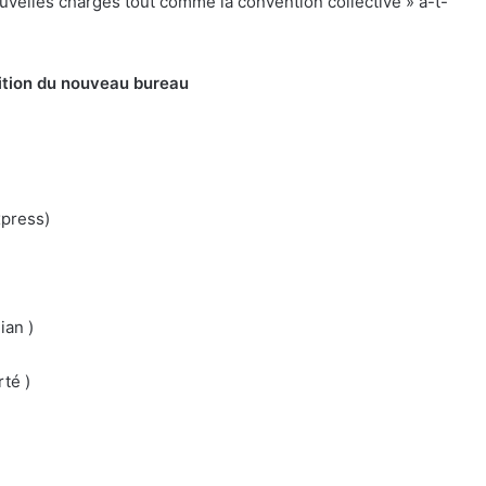
velles charges tout comme la convention collective » a-t-
ition du nouveau bureau
press)
ian )
té )