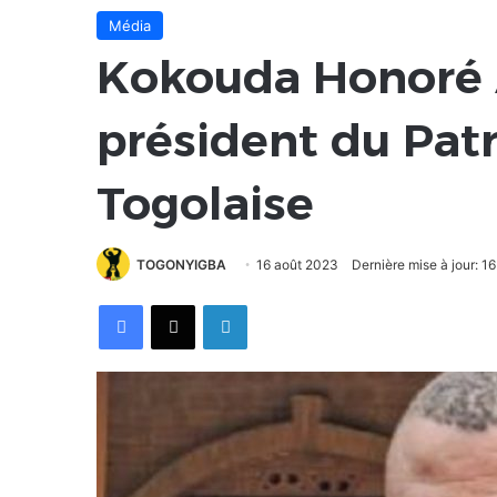
Média
Kokouda Honoré 
président du Patr
Togolaise
TOGONYIGBA
16 août 2023
Dernière mise à jour: 1
Facebook
X
Linkedin