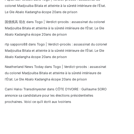
colonel Madjoulba Bitala et atteinte à la sûreté intérieure de l’État.
Le Gle Abalo Kadangha écope 20ans de prison
国債残高 現在
dans
Togo | Verdict-procès : assassinat du colonel
Madjoulba Bitala et atteinte à la sûreté intérieure de l’État. Le Gle
Abalo Kadangha écope 20ans de prison
rtp sapporo88
dans
Togo | Verdict-procès : assassinat du colonel
Madjoulba Bitala et atteinte à la sûreté intérieure de l’État. Le Gle
Abalo Kadangha écope 20ans de prison
Neatherland News Today
dans
Togo | Verdict-procès : assassinat
du colonel Madjoulba Bitala et atteinte à la sûreté intérieure de
l’État. Le Gle Abalo Kadangha écope 20ans de prison
Cami Halısı Transdinyester
dans
CÔTE D’IVOIRE : Guillaume SORO
annonce sa candidature pour les élections présidentielles
prochaines. Voici ce qu’il écrit aux Ivoiriens