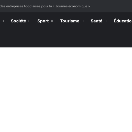
 des entreprises togolaises pour la « Journée économique »
Société
Sport
Tourisme
Santé
Éducati