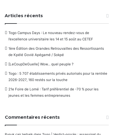
Articles récents
Togo Campus Days : Le nouveau rendez-vous de
l’excellence universitaire les 14 et 15 août au CETEF
1ère Édition des Grandes Retrouvailles des Ressortissants
de Kpélé Govié Apégamé / Sokpé
[LeCoupDeGuelle] Wow… quel peuple ?
Togo : 5 707 établissements privés autorisés pour la rentrée
2026-2027, 160 restés sur la touche
21e Foire de Lomé : Tarif préférentiel de -70 % pour les
jeunes et les femmes entrepreneures
Commentaires récents
Pupuk cair terbaik
dans
Togo | Verdict-procès : assassinat du