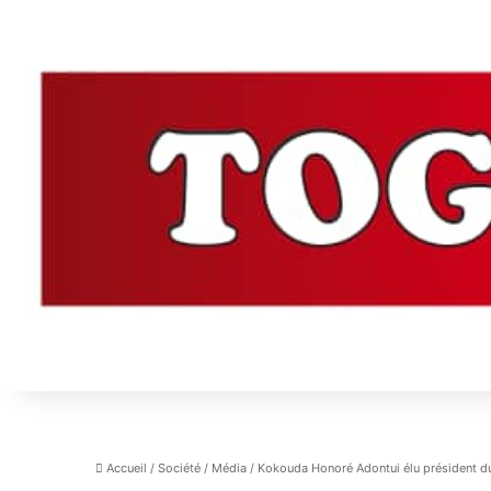
Accueil
/
Société
/
Média
/
Kokouda Honoré Adontui élu président du