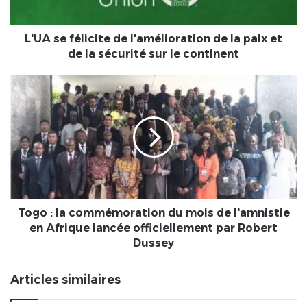
paix
et
de
L'UA se félicite de l'amélioration de la paix et
la
de la sécurité sur le continent
sécurité
sur
Togo
le
:
continent
la
commémoration
du
mois
de
l'amnistie
en
Afrique
Togo : la commémoration du mois de l'amnistie
lancée
en Afrique lancée officiellement par Robert
officiellement
Dussey
par
Robert
Articles similaires
Dussey