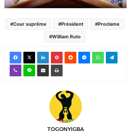
Cour suprême
Président
Proclame
William Ruto
Facebook
X
Linkedin
Pinterest
Reddit
Messenger
WhatsApp
Telegra
Viber
Ligne
Partager par email
Imprimer
TOGONYIGBA