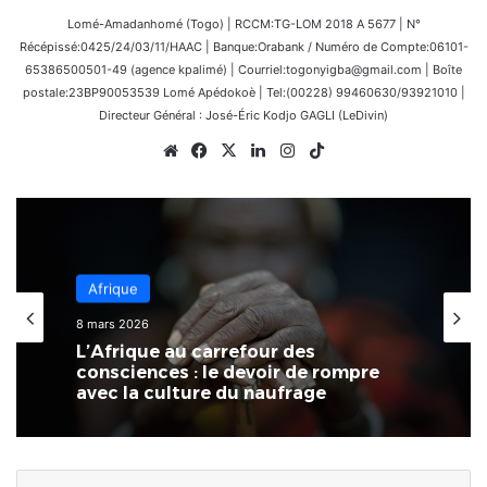
Lomé-Amadanhomé (Togo) | RCCM:TG-LOM 2018 A 5677 | N°
Récépissé:0425/24/03/11/HAAC | Banque:Orabank / Numéro de Compte:06101-
65386500501-49 (agence kpalimé) | Courriel:togonyigba@gmail.com | Boîte
postale:23BP90053539 Lomé Apédokoè | Tel:(00228) 99460630/93921010 |
Directeur Général : José-Éric Kodjo GAGLI (LeDivin)
Website
Facebook
X
Linkedin
Instagram
TikTok
Afrique
Afrique
8 mars 2026
14 février 2026
L’Afrique au carrefour des
Côte d’Ivoire : Naya Jarvis Zamblé,
consciences : le devoir de rompre
députée, propose de légaliser la
avec la culture du naufrage
polygamie dans le pays