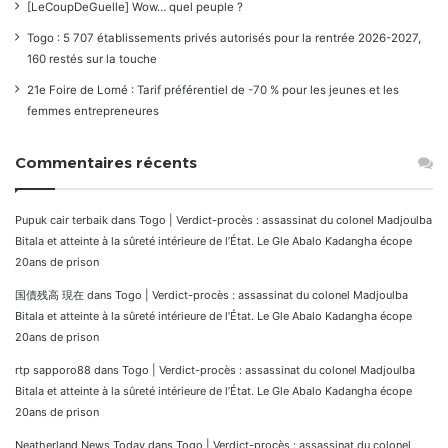
[LeCoupDeGuelle] Wow… quel peuple ?
Togo : 5 707 établissements privés autorisés pour la rentrée 2026-2027,
160 restés sur la touche
21e Foire de Lomé : Tarif préférentiel de -70 % pour les jeunes et les
femmes entrepreneures
Commentaires récents
Pupuk cair terbaik
dans
Togo | Verdict-procès : assassinat du colonel Madjoulba
Bitala et atteinte à la sûreté intérieure de l’État. Le Gle Abalo Kadangha écope
20ans de prison
国債残高 現在
dans
Togo | Verdict-procès : assassinat du colonel Madjoulba
Bitala et atteinte à la sûreté intérieure de l’État. Le Gle Abalo Kadangha écope
20ans de prison
rtp sapporo88
dans
Togo | Verdict-procès : assassinat du colonel Madjoulba
Bitala et atteinte à la sûreté intérieure de l’État. Le Gle Abalo Kadangha écope
20ans de prison
Neatherland News Today
dans
Togo | Verdict-procès : assassinat du colonel