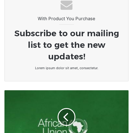
With Product You Purchase
Subscribe to our mailing
list to get the new
updates!
Lorem ipsum dolor sit amet, consectetur.
L'UA
se
félicite
de
l'amélioration
de
la