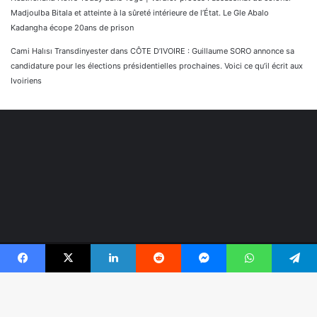
Madjoulba Bitala et atteinte à la sûreté intérieure de l’État. Le Gle Abalo
Kadangha écope 20ans de prison
Cami Halısı Transdinyester
dans
CÔTE D’IVOIRE : Guillaume SORO annonce sa
candidature pour les élections présidentielles prochaines. Voici ce qu’il écrit aux
Ivoiriens
© Copyright 2026, Tous droits réservés |
Réaliser par
Facebook
X
Linkedin
Reddit
Messenger
WhatsApp
Telegram
Togonyigba