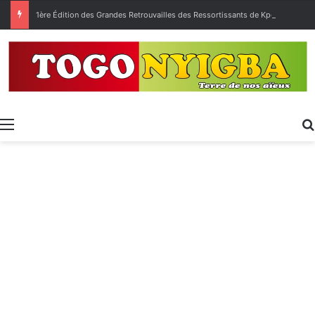
1ère Édition des Grandes Retrouvailles des Ressortissants de Kpélé Govié Apégamé / Sokpé
Menu