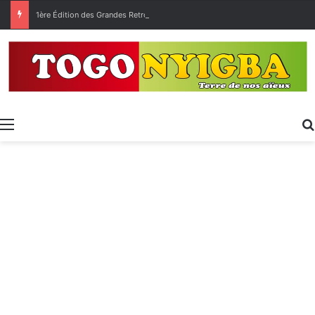
1ère Édition des Grandes Retrouvailles des Ressortissants de Kpélé Govié Apégamé / Sokpé
Menu