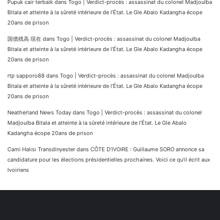
Pupuk cair terbaik
dans
Togo | Verdict-procès : assassinat du colonel Madjoulba
Bitala et atteinte à la sûreté intérieure de l’État. Le Gle Abalo Kadangha écope
20ans de prison
国債残高 現在
dans
Togo | Verdict-procès : assassinat du colonel Madjoulba
Bitala et atteinte à la sûreté intérieure de l’État. Le Gle Abalo Kadangha écope
20ans de prison
rtp sapporo88
dans
Togo | Verdict-procès : assassinat du colonel Madjoulba
Bitala et atteinte à la sûreté intérieure de l’État. Le Gle Abalo Kadangha écope
20ans de prison
Neatherland News Today
dans
Togo | Verdict-procès : assassinat du colonel
Madjoulba Bitala et atteinte à la sûreté intérieure de l’État. Le Gle Abalo
Kadangha écope 20ans de prison
Cami Halısı Transdinyester
dans
CÔTE D’IVOIRE : Guillaume SORO annonce sa
candidature pour les élections présidentielles prochaines. Voici ce qu’il écrit aux
Ivoiriens