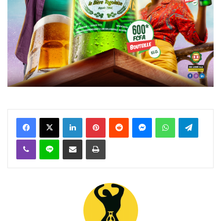
Facebook
X
Linkedin
Pinterest
Reddit
Messenger
WhatsApp
Telegra
Viber
Ligne
Partager par email
Imprimer