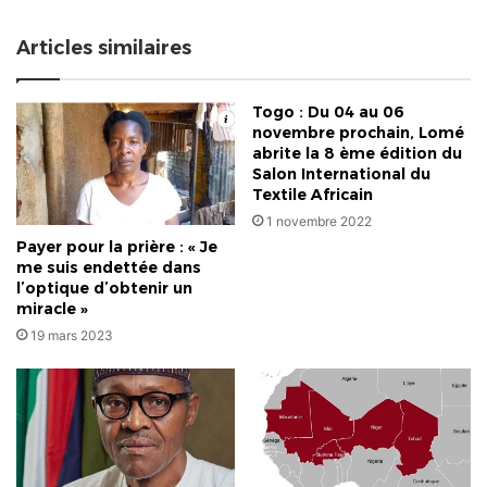
:
4
Articles similaires
officiers
aux
arrêts,
Togo : Du 04 au 06
2
novembre prochain, Lomé
en
abrite la 8 ème édition du
fuite
Salon International du
Textile Africain
1 novembre 2022
Payer pour la prière : « Je
me suis endettée dans
l’optique d’obtenir un
miracle »
19 mars 2023