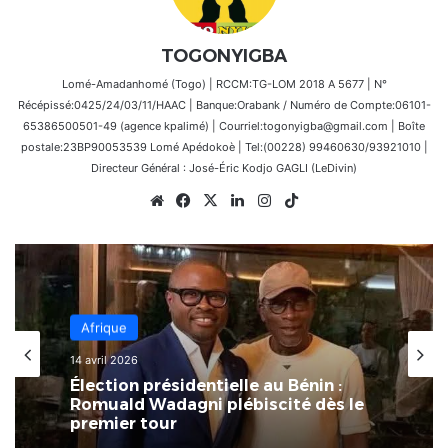
TOGONYIGBA
Lomé-Amadanhomé (Togo) | RCCM:TG-LOM 2018 A 5677 | N°
Récépissé:0425/24/03/11/HAAC | Banque:Orabank / Numéro de Compte:06101-
65386500501-49 (agence kpalimé) | Courriel:togonyigba@gmail.com | Boîte
postale:23BP90053539 Lomé Apédokoè | Tel:(00228) 99460630/93921010 |
Directeur Général : José-Éric Kodjo GAGLI (LeDivin)
Website
Facebook
X
Linkedin
Instagram
TikTok
Afrique
14 avril 2026
Élection présidentielle au Bénin :
Romuald Wadagni plébiscité dès le
premier tour