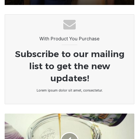
With Product You Purchase
Subscribe to our mailing
list to get the new
updates!
Lorem ipsum dolor sit amet, consectetur.
Nos
grands-
mères
savent