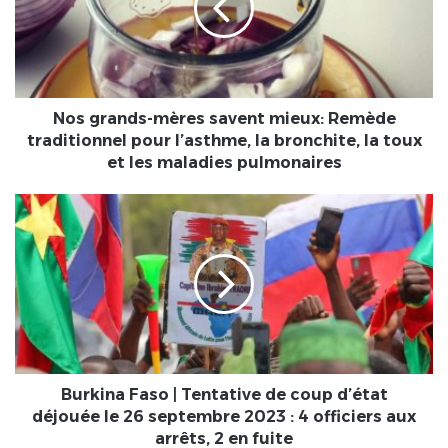
mieux:
Remède
traditionnel
pour
l’asthme,
la
Nos grands-mères savent mieux: Remède
bronchite,
traditionnel pour l’asthme, la bronchite, la toux
la
et les maladies pulmonaires
toux
et
Burkina
les
Faso
maladies
|
pulmonaires
Tentative
de
coup
d’état
déjouée
le
26
Burkina Faso | Tentative de coup d’état
septembre
déjouée le 26 septembre 2023 : 4 officiers aux
2023
arrêts, 2 en fuite