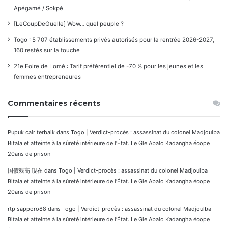
Apégamé / Sokpé
[LeCoupDeGuelle] Wow… quel peuple ?
Togo : 5 707 établissements privés autorisés pour la rentrée 2026-2027,
160 restés sur la touche
21e Foire de Lomé : Tarif préférentiel de -70 % pour les jeunes et les
femmes entrepreneures
Commentaires récents
Pupuk cair terbaik
dans
Togo | Verdict-procès : assassinat du colonel Madjoulba
Bitala et atteinte à la sûreté intérieure de l’État. Le Gle Abalo Kadangha écope
20ans de prison
国債残高 現在
dans
Togo | Verdict-procès : assassinat du colonel Madjoulba
Bitala et atteinte à la sûreté intérieure de l’État. Le Gle Abalo Kadangha écope
20ans de prison
rtp sapporo88
dans
Togo | Verdict-procès : assassinat du colonel Madjoulba
Bitala et atteinte à la sûreté intérieure de l’État. Le Gle Abalo Kadangha écope