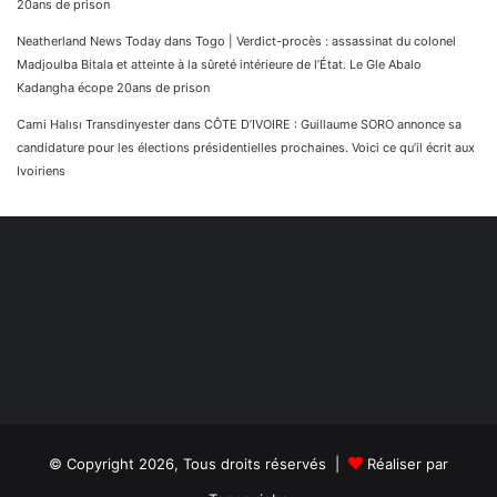
20ans de prison
Neatherland News Today
dans
Togo | Verdict-procès : assassinat du colonel
Madjoulba Bitala et atteinte à la sûreté intérieure de l’État. Le Gle Abalo
Kadangha écope 20ans de prison
Cami Halısı Transdinyester
dans
CÔTE D’IVOIRE : Guillaume SORO annonce sa
candidature pour les élections présidentielles prochaines. Voici ce qu’il écrit aux
Ivoiriens
© Copyright 2026, Tous droits réservés |
Réaliser par