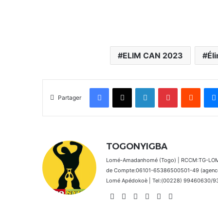
ELIM CAN 2023
Él
Facebook
X
Linkedin
Pinterest
Reddit
Partager
TOGONYIGBA
Lomé-Amadanhomé (Togo) | RCCM:TG-LOM 2
de Compte:06101-65386500501-49 (agence 
Lomé Apédokoè | Tel:(00228) 99460630/9392
Website
Facebook
X
Linkedin
Instagram
TikTok