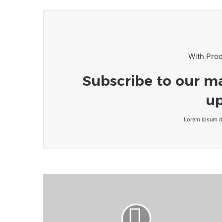
With Pro
Subscribe to our ma
up
Lorem ipsum do
Togo-
CETEF
:
Convention
de