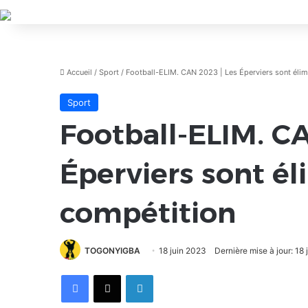
Accueil
/
Sport
/
Football-ELIM. CAN 2023 | Les Éperviers sont élim
Sport
Football-ELIM. C
Éperviers sont él
compétition
TOGONYIGBA
18 juin 2023
Dernière mise à jour: 18
Facebook
X
Linkedin