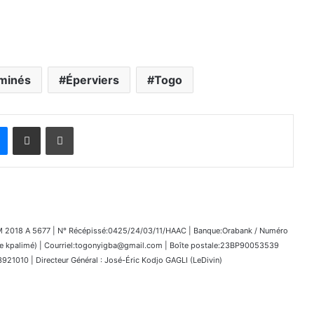
iminés
Éperviers
Togo
Messenger
Partager par email
Imprimer
018 A 5677 | N° Récépissé:0425/24/03/11/HAAC | Banque:Orabank / Numéro
kpalimé) | Courriel:togonyigba@gmail.com | Boîte postale:23BP90053539
1010 | Directeur Général : José-Éric Kodjo GAGLI (LeDivin)