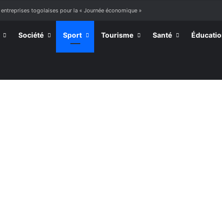
 entreprises togolaises pour la « Journée économique »
Société
Sport
Tourisme
Santé
Éducati