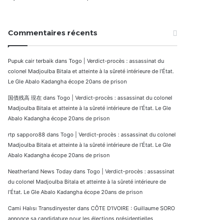
Commentaires récents
Pupuk cair terbaik
dans
Togo | Verdict-procès : assassinat du
colonel Madjoulba Bitala et atteinte à la sûreté intérieure de l’État.
Le Gle Abalo Kadangha écope 20ans de prison
国債残高 現在
dans
Togo | Verdict-procès : assassinat du colonel
Madjoulba Bitala et atteinte à la sûreté intérieure de l’État. Le Gle
Abalo Kadangha écope 20ans de prison
rtp sapporo88
dans
Togo | Verdict-procès : assassinat du colonel
Madjoulba Bitala et atteinte à la sûreté intérieure de l’État. Le Gle
Abalo Kadangha écope 20ans de prison
Neatherland News Today
dans
Togo | Verdict-procès : assassinat
du colonel Madjoulba Bitala et atteinte à la sûreté intérieure de
l’État. Le Gle Abalo Kadangha écope 20ans de prison
Cami Halısı Transdinyester
dans
CÔTE D’IVOIRE : Guillaume SORO
annonce sa candidature pour les élections présidentielles