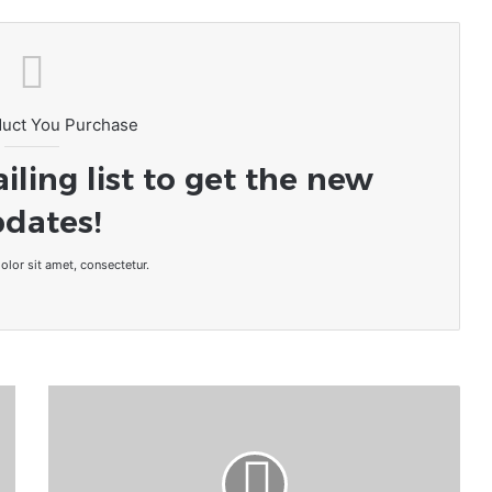
duct You Purchase
iling list to get the new
dates!
lor sit amet, consectetur.
Nigeria
:
après
la
plus