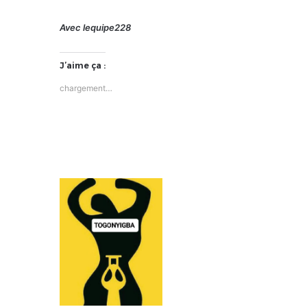
Avec lequipe228
J’aime ça :
chargement…