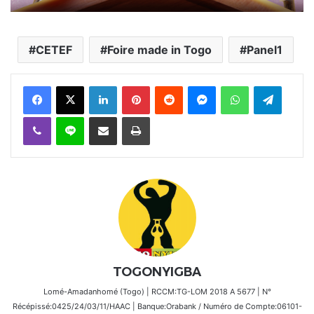
CETEF
Foire made in Togo
Panel1
Facebook
X
Linkedin
Pinterest
Reddit
Messenger
WhatsApp
Telegra
Viber
Ligne
Partager par email
Imprimer
TOGONYIGBA
Lomé-Amadanhomé (Togo) | RCCM:TG-LOM 2018 A 5677 | N°
Récépissé:0425/24/03/11/HAAC | Banque:Orabank / Numéro de Compte:06101-