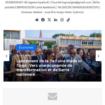
65386500501-49 (agence kpalimé) | Courriel:togonyigba@gmail.com | Boîte
postale:23BP90053539 Lomé Apédokoè | Tel:(00228) 99460630/93921010 |
Directeur Général : José-Éric Kodjo GAGLI (LeDivin)
Website
Facebook
X
Linkedin
Instagram
TikTok
Économie
Économie
4 juillet 2026
il y a 4 semaines
La 7ème Foire Made in Togo au
CETEF Togo 2000 bat déjà son plein
Lancement de la 7e Foire Made in
Togo : Vers une économie de
transformation et de fierté
nationale