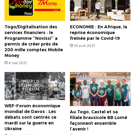
ses
membres
à
la
Togo/Digitalisation des
ECONOMIE : En Afrique, la
Foire
services financiers : le
reprise économique
Made
Programme ‘’Novissi’’ a
freinée par le Covid-19
in
permis de créer près de
16 avril 2021
200 mille comptes Mobile
Togo
Money
4 mai 2021
WEF-Forum économique
mondial de Davos : Les
Au Togo, Castel et sa
débats sont centrés ce
filiale brassicole BB Lomé
mardi sur la guerre en
façonnent ensemble
Ukraine
l’avenir !