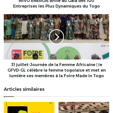
Plus
MIVO ENERGIE Brille au Gala des 100
Dynamiques
Entreprises les Plus Dynamiques du Togo
du
Togo
31
juillet-
Journée
de
la
Femme
Africaine
|
le
GFVD-
31 juillet-Journée de la Femme Africaine | le
GL
GFVD-GL célèbre la femme togolaise et met en
célèbre
lumière ses membres à la Foire Made in Togo
la
femme
Articles similaires
togolaise
et
met
en
lumière