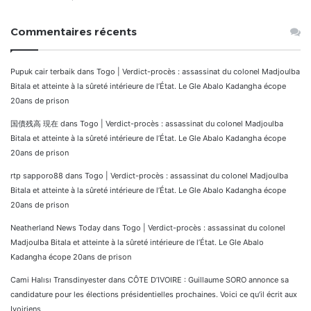
Commentaires récents
Pupuk cair terbaik
dans
Togo | Verdict-procès : assassinat du colonel Madjoulba
Bitala et atteinte à la sûreté intérieure de l’État. Le Gle Abalo Kadangha écope
20ans de prison
国債残高 現在
dans
Togo | Verdict-procès : assassinat du colonel Madjoulba
Bitala et atteinte à la sûreté intérieure de l’État. Le Gle Abalo Kadangha écope
20ans de prison
rtp sapporo88
dans
Togo | Verdict-procès : assassinat du colonel Madjoulba
Bitala et atteinte à la sûreté intérieure de l’État. Le Gle Abalo Kadangha écope
20ans de prison
Neatherland News Today
dans
Togo | Verdict-procès : assassinat du colonel
Madjoulba Bitala et atteinte à la sûreté intérieure de l’État. Le Gle Abalo
Kadangha écope 20ans de prison
Cami Halısı Transdinyester
dans
CÔTE D’IVOIRE : Guillaume SORO annonce sa
candidature pour les élections présidentielles prochaines. Voici ce qu’il écrit aux
Ivoiriens