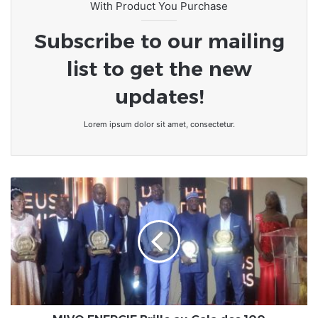
With Product You Purchase
Subscribe to our mailing
list to get the new
updates!
Lorem ipsum dolor sit amet, consectetur.
MIVO
ENERGIE
Brille
au
Gala
des
100
Entreprises
les