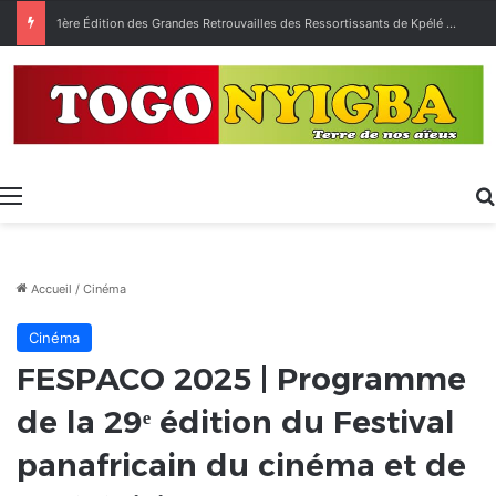
1ère Édition des Grandes Retrouvailles des Ressortissants de Kpélé Govié Apégamé / Sokpé
Menu
Accueil
/
Cinéma
Cinéma
FESPACO 2025 | Programme
de la 29ᵉ édition du Festival
panafricain du cinéma et de