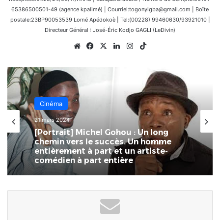
65386500501-49 (agence kpalimé) | Courriel:togonyigba@gmail.com | Boîte
postale:23BP90053539 Lomé Apédokoè | Tel:(00228) 99460630/93921010 |
Directeur Général : José-Éric Kodjo GAGLI (LeDivin)
Website
Facebook
X
Linkedin
Instagram
TikTok
Cinéma
3 février 2024
Togo | Interview exclusive de Madie
Foltek, la scénariste de la web-série
à succès « Ahoé »