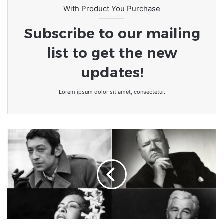
With Product You Purchase
Subscribe to our mailing
list to get the new
updates!
Lorem ipsum dolor sit amet, consectetur.
TOP
10
des
génies
«
alcooliques
»
du
XXe