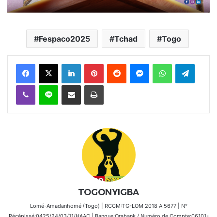
Fespaco2025
Tchad
Togo
Facebook
X
Linkedin
Pinterest
Reddit
Messenger
WhatsApp
Telegra
Viber
Ligne
Partager par email
Imprimer
TOGONYIGBA
Lomé-Amadanhomé (Togo) | RCCM:TG-LOM 2018 A 5677 | N°
Récépissé:0425/24/03/11/HAAC | Banque:Orabank / Numéro de Compte:06101-