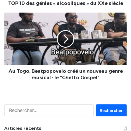
siècle
TOP 10 des génies « alcooliques » du XXe siècle
Au
Togo,
Beatpopovelo
créé
un
nouveau
genre
musical
:
le
Au Togo, Beatpopovelo créé un nouveau genre
"Ghetto
musical : le "Ghetto Gospel"
Gospel"
Rechercher :
Articles récents