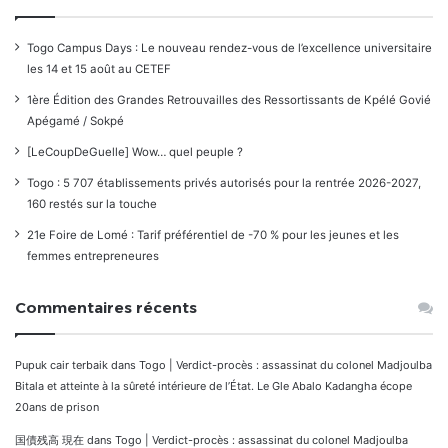
Togo Campus Days : Le nouveau rendez-vous de l’excellence universitaire
les 14 et 15 août au CETEF
1ère Édition des Grandes Retrouvailles des Ressortissants de Kpélé Govié
Apégamé / Sokpé
[LeCoupDeGuelle] Wow… quel peuple ?
Togo : 5 707 établissements privés autorisés pour la rentrée 2026-2027,
160 restés sur la touche
21e Foire de Lomé : Tarif préférentiel de -70 % pour les jeunes et les
femmes entrepreneures
Commentaires récents
Pupuk cair terbaik
dans
Togo | Verdict-procès : assassinat du colonel Madjoulba
Bitala et atteinte à la sûreté intérieure de l’État. Le Gle Abalo Kadangha écope
20ans de prison
国債残高 現在
dans
Togo | Verdict-procès : assassinat du colonel Madjoulba