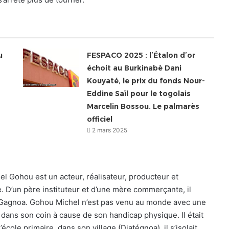
u
FESPACO 2025 : l’Étalon d’or
échoit au Burkinabè Dani
Kouyaté, le prix du fonds Nour-
Eddine Saïl pour le togolais
Marcelin Bossou. Le palmarès
officiel
2 mars 2025
el Gohou est un acteur, réalisateur, producteur et
e. D’un père instituteur et d’une mère commerçante, il
à Gagnoa. Gohou Michel n’est pas venu au monde avec une
l dans son coin à cause de son handicap physique. Il était
école primaire, dans son village (Djatégnoa), il s’isolait