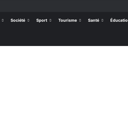
la rentrée 2026-2027, 160 restés sur la touche
Société
Sport
Tourisme
Santé
Éducati