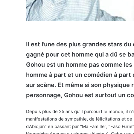
Il est l’une des plus grandes stars du 
gagné pour cet homme qui a dû se bat
Gohou est un homme pas comme les au
homme à part et un comédien à part e
sur scène. Et même si son physique r
personnage, Gohou est surtout un co
Depuis plus de 25 ans qu’il parcourt le monde, il n’e
manifestations de sympathie, de félicitations et d
d’Abidjan’’ en passant par ’’Ma Famille’’, ’’Faso Furi
légendaire épouse au cinéma : Nastou). Gohou ne s’