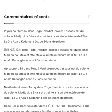
Commentaires récents
Pupuk cair terbaik
dans
Togo | Verdict-procès : assassinat du
colonel Madjoulba Bitala et atteinte à la sûreté intérieure de l’État.
Le Gle Abalo Kadangha écope 20ans de prison
国債残高 現在
dans
Togo | Verdict-procès : assassinat du colonel
Madjoulba Bitala et atteinte à la sûreté intérieure de l’État. Le Gle
Abalo Kadangha écope 20ans de prison
rtp sapporo88
dans
Togo | Verdict-procès : assassinat du colonel
Madjoulba Bitala et atteinte à la sûreté intérieure de l’État. Le Gle
Abalo Kadangha écope 20ans de prison
Neatherland News Today
dans
Togo | Verdict-procès : assassinat
du colonel Madjoulba Bitala et atteinte à la sûreté intérieure de
l’État. Le Gle Abalo Kadangha écope 20ans de prison
Cami Halısı Transdinyester
dans
CÔTE D’IVOIRE : Guillaume SORO
annonce sa candidature pour les élections présidentielles