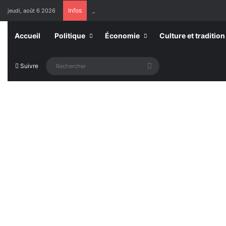
Infos
jeudi, août 6 2026
Togo : 5 707 établissements privés autorisés pour 
Accueil
Politique
Économie
Culture et tradition
Rechercher
Suivre