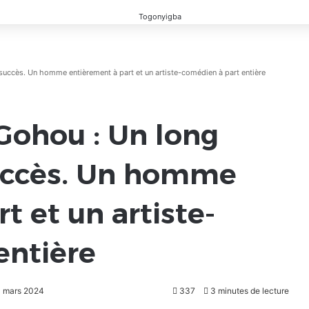
 succès. Un homme entièrement à part et un artiste-comédien à part entière
 Gohou : Un long
succès. Un homme
t et un artiste-
entière
21 mars 2024
337
3 minutes de lecture