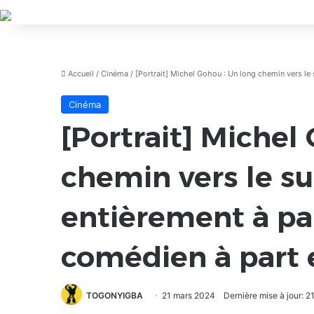
Accueil
/
Cinéma
/
[Portrait] Michel Gohou : Un long chemin vers le
Cinéma
[Portrait] Michel
chemin vers le 
entièrement à par
comédien à part 
TOGONYIGBA
21 mars 2024
Dernière mise à jour: 