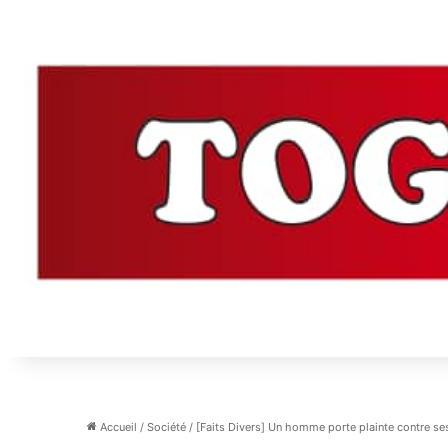
Accueil
/
Société
/
[Faits Divers] Un homme porte plainte contre s