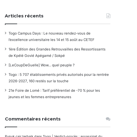
Articles récents
Togo Campus Days : Le nouveau rendez-vous de
l’excellence universitaire les 14 et 15 août au CETEF
1ère Édition des Grandes Retrouvailles des Ressortissants
de Kpélé Govié Apégamé / Sokpé
[LeCoupDeGuelle] Wow… quel peuple ?
Togo : 5 707 établissements privés autorisés pour la rentrée
2026-2027, 160 restés sur la touche
21e Foire de Lomé : Tarif préférentiel de -70 % pour les
jeunes et les femmes entrepreneures
Commentaires récents
Pupuk cair terbaik
dans
Togo | Verdict-procès : assassinat du