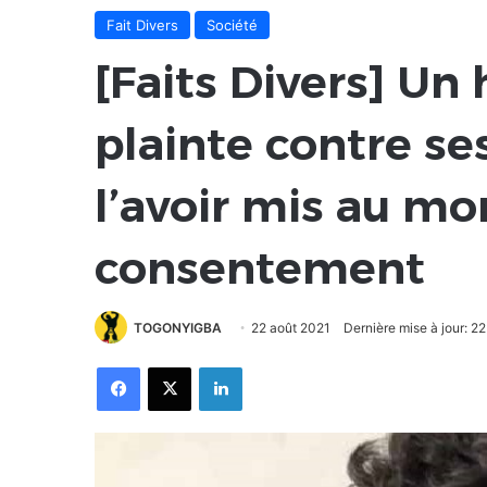
Fait Divers
Société
[Faits Divers] U
plainte contre se
l’avoir mis au m
consentement
TOGONYIGBA
22 août 2021
Dernière mise à jour: 2
Facebook
X
Linkedin