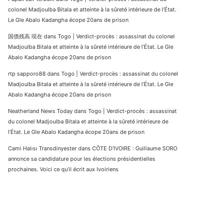
colonel Madjoulba Bitala et atteinte à la sûreté intérieure de l’État.
Le Gle Abalo Kadangha écope 20ans de prison
国債残高 現在
dans
Togo | Verdict-procès : assassinat du colonel
Madjoulba Bitala et atteinte à la sûreté intérieure de l’État. Le Gle
Abalo Kadangha écope 20ans de prison
rtp sapporo88
dans
Togo | Verdict-procès : assassinat du colonel
Madjoulba Bitala et atteinte à la sûreté intérieure de l’État. Le Gle
Abalo Kadangha écope 20ans de prison
Neatherland News Today
dans
Togo | Verdict-procès : assassinat
du colonel Madjoulba Bitala et atteinte à la sûreté intérieure de
l’État. Le Gle Abalo Kadangha écope 20ans de prison
Cami Halısı Transdinyester
dans
CÔTE D’IVOIRE : Guillaume SORO
annonce sa candidature pour les élections présidentielles
prochaines. Voici ce qu’il écrit aux Ivoiriens