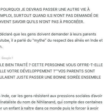
AS POURQUOI JE DEVRAIS PASSER UNE AUTRE VIE À
EMPLOI, SURTOUT QUAND ILS N’ONT PAS DEMANDÉ DE
IVENT SAVOIR QU’ILS N’ONT PAS À PROCRÉER.
déclaré que les gens doivent demander à leurs parents
utube, il a parlé du “mythe” du respect des aînés en Inde et
n.
Google 1
LLE BIEN TRAITÉ ? CETTE PERSONNE VOUS OFFRE-T-ELLE
ELLE VOTRE DÉVELOPPEMENT ?”“VOS PARENTS SONT
OULAIENT JUSTE PASSER UNE BONNE SOIRÉE ENSEMBLE
Inde, car les gens résistent aux pressions sociales d’avoir
inataliste du nom de Nihilanand, qui compte des centaines
r un enfant à naître dans ce monde puis le forcer à avoir