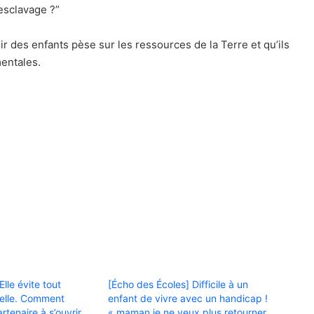
’esclavage ?”
voir des enfants pèse sur les ressources de la Terre et qu’ils
mentales.
Elle évite tout
[Écho des Écoles] Difficile à un
uelle. Comment
enfant de vivre avec un handicap !
tenaire à s’ouvrir
« maman je ne veux plus retourner