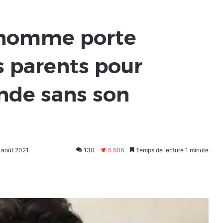
n homme porte
s parents pour
onde sans son
2 août 2021
130
5 506
Temps de lecture 1 minute