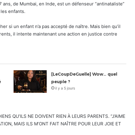
 ans, de Mumbai, en Inde, est un défenseur “antinataliste”
 les enfants.
cher si un enfant n’a pas accepté de naître. Mais bien qu’il
ents, il intente maintenant une action en justice contre
[LeCoupDeGuelle] Wow… quel
é
peuple ?
il y a 5 jours
NDIENS QU’ILS NE DOIVENT RIEN À LEURS PARENTS. “J’AIME
ON, MAIS ILS M’ONT FAIT NAÎTRE POUR LEUR JOIE ET