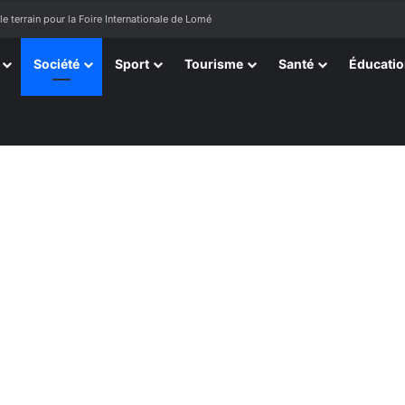
le terrain pour la Foire Internationale de Lomé
Société
Sport
Tourisme
Santé
Éducati