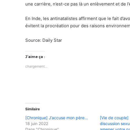
une carrière, n’est-ce pas là un enlèvement et de l
En Inde, les antinatalistes affirment que le fait d’a
évitent la procréation pour des raisons environne
Source: Daily Star
J’aime ça :
chargement…
Similaire
[Chronique] J’accuse mon père…
[Vie de couple] 
18 juin 2022
discussion sex
Dans "Chronique"
amener votre par