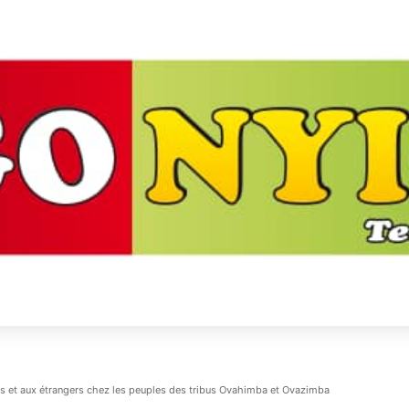
tés et aux étrangers chez les peuples des tribus Ovahimba et Ovazimba