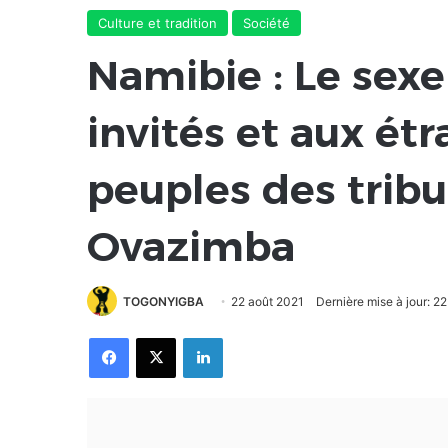
Culture et tradition
Société
Namibie : Le sexe
invités et aux ét
peuples des trib
Ovazimba
TOGONYIGBA
22 août 2021
Dernière mise à jour: 2
Facebook
X
Linkedin