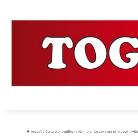
Accueil
/
Culture et tradition
/
Namibie : Le sexe est offert aux invi