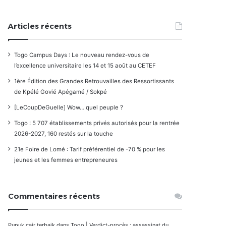
Articles récents
Togo Campus Days : Le nouveau rendez-vous de
l’excellence universitaire les 14 et 15 août au CETEF
1ère Édition des Grandes Retrouvailles des Ressortissants
de Kpélé Govié Apégamé / Sokpé
[LeCoupDeGuelle] Wow… quel peuple ?
Togo : 5 707 établissements privés autorisés pour la rentrée
2026-2027, 160 restés sur la touche
21e Foire de Lomé : Tarif préférentiel de -70 % pour les
jeunes et les femmes entrepreneures
Commentaires récents
Pupuk cair terbaik
dans
Togo | Verdict-procès : assassinat du