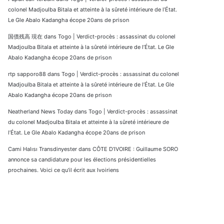
colonel Madjoulba Bitala et atteinte à la sûreté intérieure de l’État.
Le Gle Abalo Kadangha écope 20ans de prison
国債残高 現在
dans
Togo | Verdict-procès : assassinat du colonel
Madjoulba Bitala et atteinte à la sûreté intérieure de l’État. Le Gle
Abalo Kadangha écope 20ans de prison
rtp sapporo88
dans
Togo | Verdict-procès : assassinat du colonel
Madjoulba Bitala et atteinte à la sûreté intérieure de l’État. Le Gle
Abalo Kadangha écope 20ans de prison
Neatherland News Today
dans
Togo | Verdict-procès : assassinat
du colonel Madjoulba Bitala et atteinte à la sûreté intérieure de
l’État. Le Gle Abalo Kadangha écope 20ans de prison
Cami Halısı Transdinyester
dans
CÔTE D’IVOIRE : Guillaume SORO
annonce sa candidature pour les élections présidentielles
prochaines. Voici ce qu’il écrit aux Ivoiriens