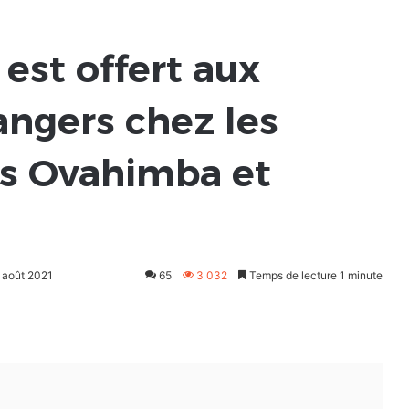
 est offert aux
rangers chez les
us Ovahimba et
2 août 2021
65
3 032
Temps de lecture 1 minute