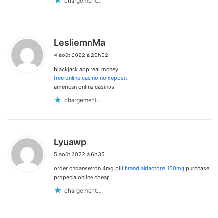
chargement…
d
LesliemnMa
i
4 août 2022 à 20h52
t
blackjack app real money
:
free online casino no deposit
american online casinos
chargement…
d
Lyuawp
i
5 août 2022 à 6h35
t
order ondansetron 4mg pill
brand aldactone 100mg
purchase
:
propecia online cheap
chargement…