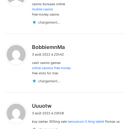
casino bonuses online
:
mobile casino
free money casino
chargement…
d
BobbiemnMa
i
3 août 2022 à 22h42
t
cash casino games
:
online casinos free money
free slots for mac
chargement…
d
Uuuotw
i
3 août 2022 à 23h58
t
buy zantac 300mg sale
tamsulosin 0.4mg tablet
flomax us
: