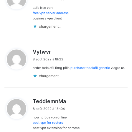
t
safe free vpn
:
free vpn server address
business vpn client
chargement…
d
Vytwvr
i
8 août 2022 à 8h22
t
order tadalafil 5mg pills
purchase tadalafil generic
viagra us
:
chargement…
d
TeddiemnMa
i
8 août 2022 à 18h04
t
how to buy vpn online
:
best vpn for routers
best vpn extension for chrome