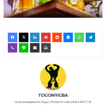
Facebook
X
Linkedin
Pinterest
Reddit
Messenger
WhatsApp
Telegra
Viber
Ligne
Partager par email
Imprimer
TOGONYIGBA
Lomé-Amadanhomé (Togo) | RCCM:TG-LOM 2018 A 5677 | N°