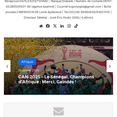
Récépissé:0425/24/03/11/HAAC | Banque:Orabank / Numéro de Compte:06101-
65386500501-49 (agence kpalimé) | Courriel:togonyigba@gmail.com | Boîte
postale:23BP90053539 Lomé Apédokoè | Tel:(00228) 99460630/93921010 |
Directeur Général : José-Éric Kodjo GAGLI (LeDivin)
Website
Facebook
X
Linkedin
Instagram
TikTok
Afrique
19 janvier 2026
CAN-2025 – Le Sénégal, Champions
d’Afrique : Merci, Gaïndés !