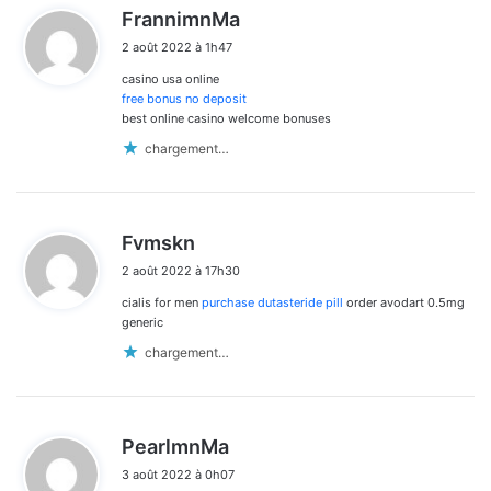
d
FrannimnMa
i
2 août 2022 à 1h47
t
casino usa online
:
free bonus no deposit
best online casino welcome bonuses
chargement…
d
Fvmskn
i
2 août 2022 à 17h30
t
cialis for men
purchase dutasteride pill
order avodart 0.5mg
:
generic
chargement…
d
PearlmnMa
i
3 août 2022 à 0h07
t