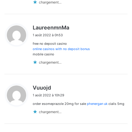
chargement…
d
LaureenmnMa
i
1 août 2022 à 0h53
t
free no deposit casino
:
online casinos with no deposit bonus
mobile casino
chargement…
d
Vuuojd
i
1 août 2022 à 10h29
t
order esomeprazole 20mg for sale
phenergan uk
cialis 5mg
:
chargement…