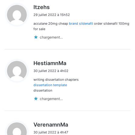
d
Itzehs
i
29 juillet 2022 à 15h52
t
accutane 20mg cheap
brand sildenafil
order sildenafil 100mg
:
for sale
chargement…
d
HestiamnMa
i
30 juillet 2022 à 4h02
t
writing dissertation chapters
:
dissertation template
dissertation
chargement…
d
VerenamnMa
i
30 juillet 2022 à 4h47
t