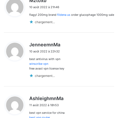
Mztoxb
i
10 août 2022 à 21h46
t
flagyl 200mg brand
fildena us
order glucophage 1000mg sale
:
chargement…
d
JenneemnMa
i
10 août 2022 à 22h32
t
best antivirus with vpn
:
winscribe vpn
free avast vpn license key
chargement…
d
AshleighmnMa
i
11 août 2022 à 18h53
t
best vpn service for china
:
best vpn router