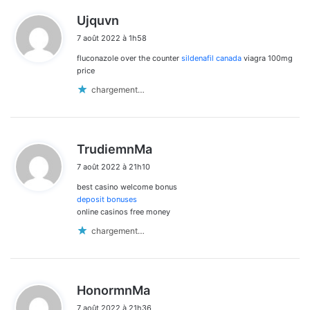
d
Ujquvn
i
7 août 2022 à 1h58
t
fluconazole over the counter
sildenafil canada
viagra 100mg
:
price
chargement…
d
TrudiemnMa
i
7 août 2022 à 21h10
t
best casino welcome bonus
:
deposit bonuses
online casinos free money
chargement…
d
HonormnMa
i
7 août 2022 à 21h36