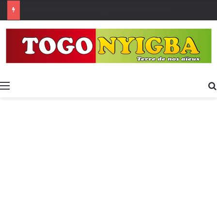
[LeCoupD’œil] Le chassé-croisé entre vacanciers de juillet et d’août a commencé.
Menu