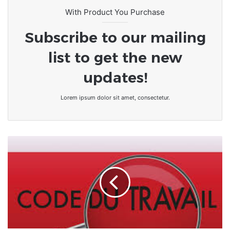
With Product You Purchase
Subscribe to our mailing
list to get the new
updates!
Lorem ipsum dolor sit amet, consectetur.
Togo/
Nouveau
code
du
travail
:
droit
de
grève