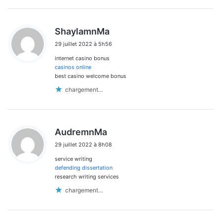
d
ShaylamnMa
i
29 juillet 2022 à 5h56
t
internet casino bonus
:
casinos online
best casino welcome bonus
chargement…
d
AudremnMa
i
29 juillet 2022 à 8h08
t
service writing
:
defending dissertation
research writing services
chargement…