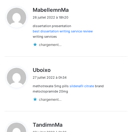
d
MabellemnMa
i
26 juillet 2022 à 18h20
t
dissertation presentation
:
best dissertation writing service review
writing services
chargement…
d
Uboixo
i
27 juillet 2022 à 0h34
t
methotrexate 5mg pills
sildenafil citrate
brand
:
metoclopramide 20mg
chargement…
d
TandimnMa
i