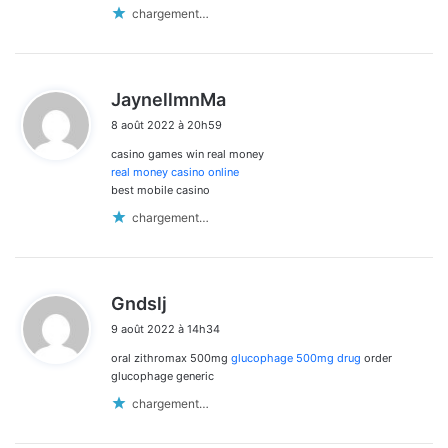
chargement…
d
JaynellmnMa
i
8 août 2022 à 20h59
t
casino games win real money
:
real money casino online
best mobile casino
chargement…
d
Gndslj
i
9 août 2022 à 14h34
t
oral zithromax 500mg
glucophage 500mg drug
order
:
glucophage generic
chargement…