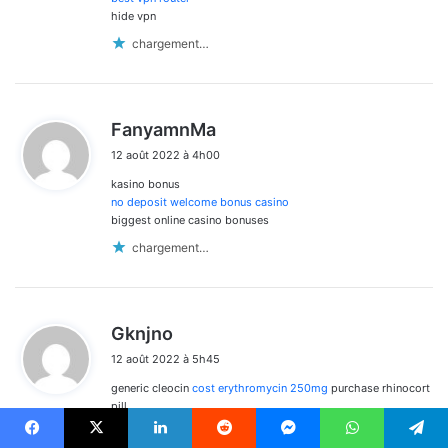
hide vpn
chargement…
d
FanyamnMa
i
12 août 2022 à 4h00
t
kasino bonus
:
no deposit welcome bonus casino
biggest online casino bonuses
chargement…
d
Gknjno
i
12 août 2022 à 5h45
t
generic cleocin
cost erythromycin 250mg
purchase rhinocort
:
pill
chargement…
Facebook
X
Linkedin
Reddit
Messenger
WhatsApp
Telegram