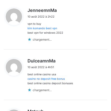
d
JenneemnMa
i
10 août 2022 à 2h22
t
vpn to buy
:
kim komando best vpn
best vpn for windows 2022
chargement…
d
DulceamnMa
i
10 août 2022 à 4h51
t
best online casino usa
:
casino no deposit free bonus
best online casino deposit bonuses
chargement…
d