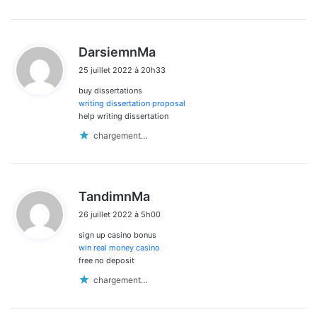
d
DarsiemnMa
i
25 juillet 2022 à 20h33
t
buy dissertations
:
writing dissertation proposal
help writing dissertation
chargement…
d
TandimnMa
i
26 juillet 2022 à 5h00
t
sign up casino bonus
:
win real money casino
free no deposit
chargement…