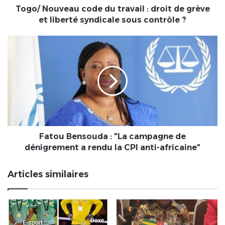
et
Togo/ Nouveau code du travail : droit de grève
liberté
et liberté syndicale sous contrôle ?
syndicale
sous
Fatou
contrôle
Bensouda
?
:
"La
campagne
de
dénigrement
a
rendu
la
Fatou Bensouda : "La campagne de
CPI
dénigrement a rendu la CPI anti-africaine"
anti-
africaine"
Articles similaires