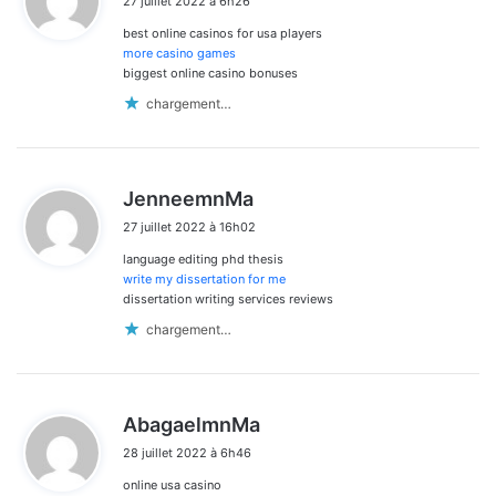
27 juillet 2022 à 6h26
t
best online casinos for usa players
:
more casino games
biggest online casino bonuses
chargement…
d
JenneemnMa
i
27 juillet 2022 à 16h02
t
language editing phd thesis
:
write my dissertation for me
dissertation writing services reviews
chargement…
d
AbagaelmnMa
i
28 juillet 2022 à 6h46
t
online usa casino