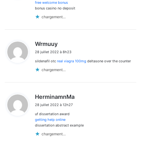
:
free welcome bonus
bonus casino no deposit
chargement…
d
Wrmuuy
i
28 juillet 2022 à 8h23
t
sildenafil otc
real viagra 100mg
deltasone over the counter
:
chargement…
d
HerminamnMa
i
28 juillet 2022 à 12h27
t
uf dissertation award
:
getting help online
dissertation abstract example
chargement…