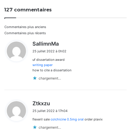
127 commentaires
Navigation
Commentaires plus anciens
Commentaires plus récents
dans
d
SallimnMa
i
les
25 juillet 2022 à 0h02
t
commentaires
uf dissertation award
:
writing paper
how to cite a dissertation
chargement…
d
Ztkxzu
i
25 juillet 2022 à 17h04
t
flexeril sale
colchicine 0.5mg oral
order plavix
:
chargement…