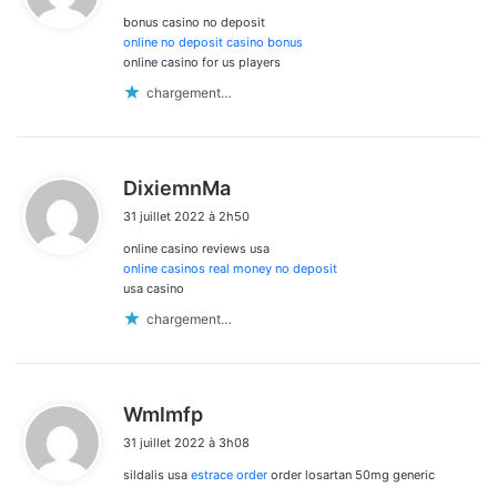
bonus casino no deposit
:
online no deposit casino bonus
online casino for us players
chargement…
d
DixiemnMa
i
31 juillet 2022 à 2h50
t
online casino reviews usa
:
online casinos real money no deposit
usa casino
chargement…
d
Wmlmfp
i
31 juillet 2022 à 3h08
t
sildalis usa
estrace order
order losartan 50mg generic
: