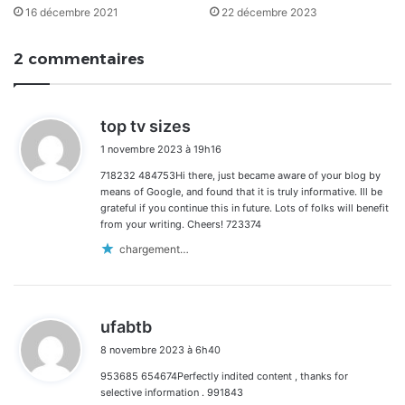
16 décembre 2021
22 décembre 2023
2 commentaires
d
top tv sizes
i
1 novembre 2023 à 19h16
t
718232 484753Hi there, just became aware of your blog by
:
means of Google, and found that it is truly informative. Ill be
grateful if you continue this in future. Lots of folks will benefit
from your writing. Cheers! 723374
chargement…
d
ufabtb
i
8 novembre 2023 à 6h40
t
953685 654674Perfectly indited content , thanks for
:
selective information . 991843