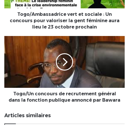
pour
valoriser
la
Togo/Ambassadrice vert et sociale : Un
gent
concours pour valoriser la gent féminine aura
féminine
lieu le 23 octobre prochain
aura
lieu
Togo/Un
le
concours
23
de
octobre
recrutement
prochain
général
dans
la
fonction
publique
annoncé
Togo/Un concours de recrutement général
par
dans la fonction publique annoncé par Bawara
Bawara
Articles similaires