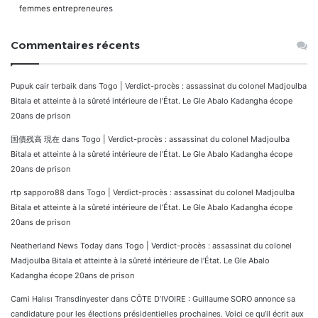
femmes entrepreneures
Commentaires récents
Pupuk cair terbaik
dans
Togo | Verdict-procès : assassinat du colonel Madjoulba
Bitala et atteinte à la sûreté intérieure de l’État. Le Gle Abalo Kadangha écope
20ans de prison
国債残高 現在
dans
Togo | Verdict-procès : assassinat du colonel Madjoulba
Bitala et atteinte à la sûreté intérieure de l’État. Le Gle Abalo Kadangha écope
20ans de prison
rtp sapporo88
dans
Togo | Verdict-procès : assassinat du colonel Madjoulba
Bitala et atteinte à la sûreté intérieure de l’État. Le Gle Abalo Kadangha écope
20ans de prison
Neatherland News Today
dans
Togo | Verdict-procès : assassinat du colonel
Madjoulba Bitala et atteinte à la sûreté intérieure de l’État. Le Gle Abalo
Kadangha écope 20ans de prison
Cami Halısı Transdinyester
dans
CÔTE D’IVOIRE : Guillaume SORO annonce sa
candidature pour les élections présidentielles prochaines. Voici ce qu’il écrit aux