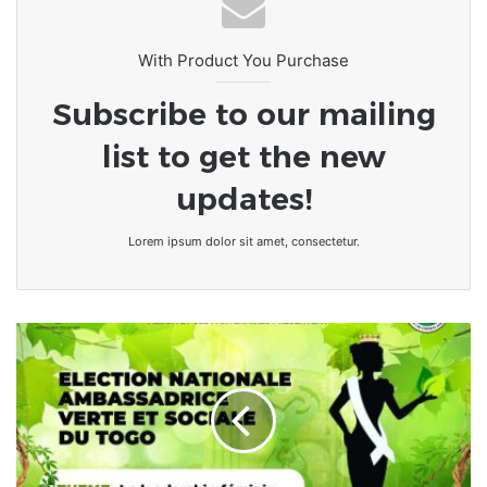
With Product You Purchase
Subscribe to our mailing
list to get the new
updates!
Lorem ipsum dolor sit amet, consectetur.
Togo/Ambassadrice
vert
et
sociale
:
Un
concours