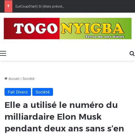
[LeCoupD’œil] Si j’étais président, ce que je ferai des « Évalas »
Menu
Accueil
/
Société
Fait Divers
Société
Elle a utilisé le numéro du
milliardaire Elon Musk
pendant deux ans sans s’en