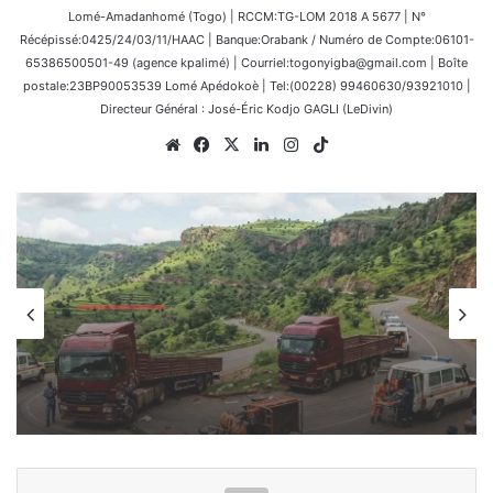
Lomé-Amadanhomé (Togo) | RCCM:TG-LOM 2018 A 5677 | N°
Récépissé:0425/24/03/11/HAAC | Banque:Orabank / Numéro de Compte:06101-
65386500501-49 (agence kpalimé) | Courriel:togonyigba@gmail.com | Boîte
postale:23BP90053539 Lomé Apédokoè | Tel:(00228) 99460630/93921010 |
Directeur Général : José-Éric Kodjo GAGLI (LeDivin)
Website
Facebook
X
Linkedin
Instagram
TikTok
Nationale
8 mars 2026
Accident routier tragique près de
Kara : un lourd bilan