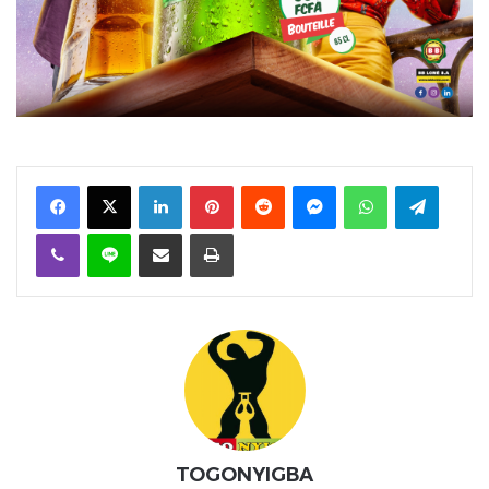
Facebook
X
Linkedin
Pinterest
Reddit
Messenger
WhatsApp
Telegra
Viber
Ligne
Partager par email
Imprimer
TOGONYIGBA