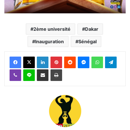
2ème université
Dakar
Inauguration
Sénégal
Facebook
X
Linkedin
Pinterest
Reddit
Messenger
WhatsApp
Telegra
Viber
Ligne
Partager par email
Imprimer