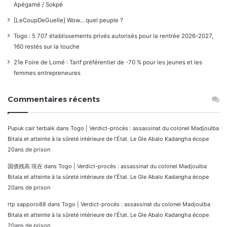
Apégamé / Sokpé
[LeCoupDeGuelle] Wow… quel peuple ?
Togo : 5 707 établissements privés autorisés pour la rentrée 2026-2027,
160 restés sur la touche
21e Foire de Lomé : Tarif préférentiel de -70 % pour les jeunes et les
femmes entrepreneures
Commentaires récents
Pupuk cair terbaik
dans
Togo | Verdict-procès : assassinat du colonel Madjoulba
Bitala et atteinte à la sûreté intérieure de l’État. Le Gle Abalo Kadangha écope
20ans de prison
国債残高 現在
dans
Togo | Verdict-procès : assassinat du colonel Madjoulba
Bitala et atteinte à la sûreté intérieure de l’État. Le Gle Abalo Kadangha écope
20ans de prison
rtp sapporo88
dans
Togo | Verdict-procès : assassinat du colonel Madjoulba
Bitala et atteinte à la sûreté intérieure de l’État. Le Gle Abalo Kadangha écope
20ans de prison