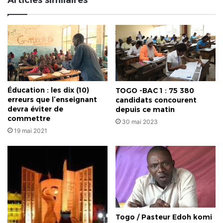
République
centrafricaine?
Éducation : les dix (10)
TOGO -BAC 1 : 75 380
erreurs que l’enseignant
candidats concourent
devra éviter de
depuis ce matin
commettre
30 mai 2023
19 mai 2021
Togo / Pasteur Edoh komi