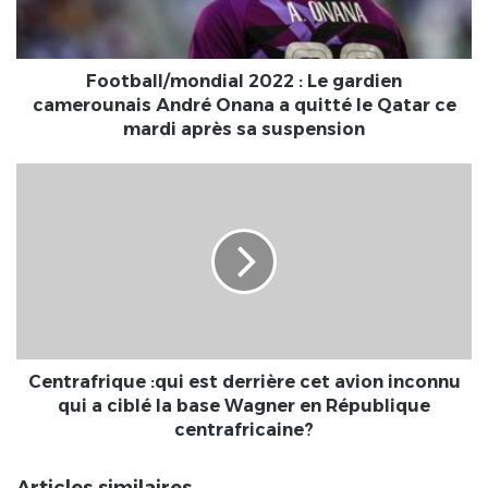
André
Onana
a
quitté
Football/mondial 2022 : Le gardien
le
camerounais André Onana a quitté le Qatar ce
Qatar
mardi après sa suspension
ce
mardi
Centrafrique
après
:qui
sa
est
suspension
derrière
cet
avion
inconnu
qui
a
ciblé
Centrafrique :qui est derrière cet avion inconnu
la
qui a ciblé la base Wagner en République
base
centrafricaine?
Wagner
en
Articles similaires