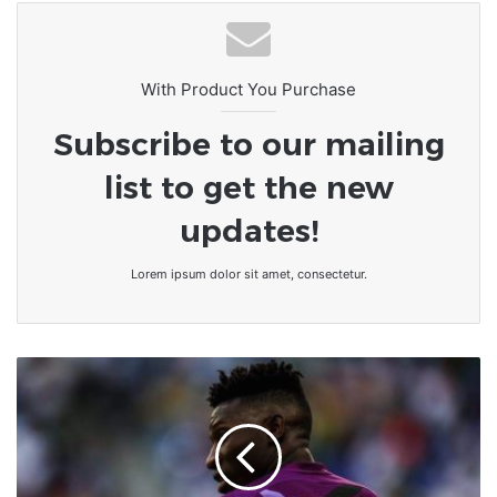
With Product You Purchase
Subscribe to our mailing
list to get the new
updates!
Lorem ipsum dolor sit amet, consectetur.
Football/mondial
2022
:
Le
gardien
camerounais