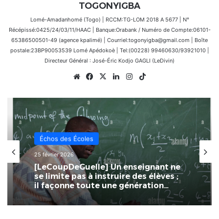
TOGONYIGBA
Lomé-Amadanhomé (Togo) | RCCM:TG-LOM 2018 A 5677 | N°
Récépissé:0425/24/03/11/HAAC | Banque:Orabank / Numéro de Compte:06101-
65386500501-49 (agence kpalimé) | Courriel:togonyigba@gmail.com | Boîte
postale:23BP90053539 Lomé Apédokoè | Tel:(00228) 99460630/93921010 |
Directeur Général : José-Éric Kodjo GAGLI (LeDivin)
Website
Facebook
X
Linkedin
Instagram
TikTok
Échos des Écoles
17 février 2026
Togo : FOCEN pour améliorer la
qualité grâce à la formation
continue des enseignants