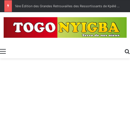
[LeCoupDeGuelle] Wow… quel peuple ?
Menu