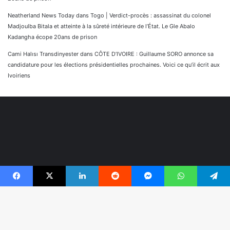
Neatherland News Today
dans
Togo | Verdict-procès : assassinat du colonel
Madjoulba Bitala et atteinte à la sûreté intérieure de l’État. Le Gle Abalo
Kadangha écope 20ans de prison
Cami Halısı Transdinyester
dans
CÔTE D’IVOIRE : Guillaume SORO annonce sa
candidature pour les élections présidentielles prochaines. Voici ce qu’il écrit aux
Ivoiriens
Facebook
X
Linkedin
Reddit
Messenger
WhatsApp
Telegram
© Copyright 2026, Tous droits réservés |
Réaliser par
B
Togonyigba