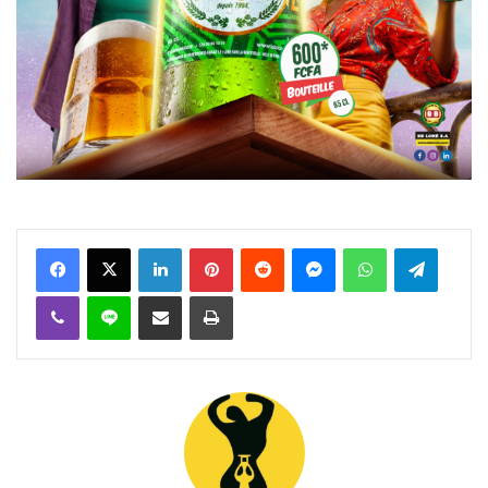
Facebook
X
Linkedin
Pinterest
Reddit
Messenger
WhatsApp
Telegra
Viber
Ligne
Partager par email
Imprimer