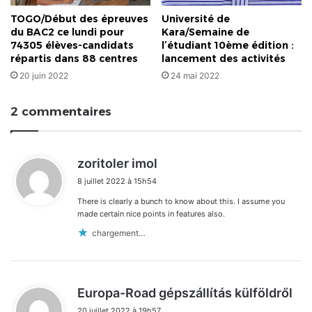
TOGO/Début des épreuves
Université de
du BAC2 ce lundi pour
Kara/Semaine de
74305 élèves-candidats
l’étudiant 10ème édition :
répartis dans 88 centres
lancement des activités
20 juin 2022
24 mai 2022
2 commentaires
d
zoritoler imol
i
8 juillet 2022 à 15h54
t
There is clearly a bunch to know about this. I assume you
:
made certain nice points in features also.
chargement…
d
Europa-Road gépszállítás külföldről
i
20 juillet 2022 à 19h57