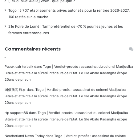
[LeCoupDeGuelle] Wow… quel peuple ?
Togo : 5 707 établissements privés autorisés pour la rentrée 2026-2027,
160 restés sur la touche
21e Foire de Lomé : Tarif préférentiel de -70 % pour les jeunes et les
femmes entrepreneures
Commentaires récents
Pupuk cair terbaik
dans
Togo | Verdict-procès : assassinat du colonel Madjoulba
Bitala et atteinte à la sûreté intérieure de l’État. Le Gle Abalo Kadangha écope
20ans de prison
国債残高 現在
dans
Togo | Verdict-procès : assassinat du colonel Madjoulba
Bitala et atteinte à la sûreté intérieure de l’État. Le Gle Abalo Kadangha écope
20ans de prison
rtp sapporo88
dans
Togo | Verdict-procès : assassinat du colonel Madjoulba
Bitala et atteinte à la sûreté intérieure de l’État. Le Gle Abalo Kadangha écope
20ans de prison
Neatherland News Today
dans
Togo | Verdict-procès : assassinat du colonel