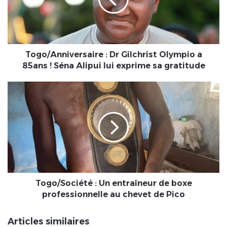
Olympio
a
85ans
!
Séna
Alipui
Togo/Anniversaire : Dr Gilchrist Olympio a
lui
85ans ! Séna Alipui lui exprime sa gratitude
exprime
sa
Togo/Société
gratitude
:
Un
entraîneur
de
boxe
professionnelle
au
chevet
de
Togo/Société : Un entraîneur de boxe
Pico
professionnelle au chevet de Pico
Articles similaires