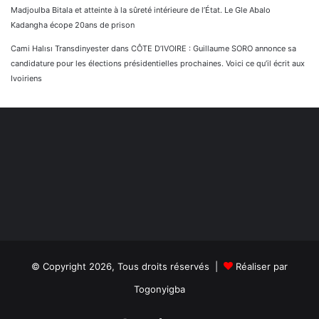
Madjoulba Bitala et atteinte à la sûreté intérieure de l’État. Le Gle Abalo
Kadangha écope 20ans de prison
Cami Halısı Transdinyester
dans
CÔTE D’IVOIRE : Guillaume SORO annonce sa
candidature pour les élections présidentielles prochaines. Voici ce qu’il écrit aux
Ivoiriens
© Copyright 2026, Tous droits réservés |
Réaliser par
Togonyigba