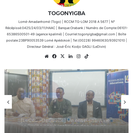
TOGONYIGBA
Lomé-Amadanhomé (Togo) | RCCM:TG-LOM 2018 A 5677 | N°
Récépissé:0425/24/03/11/HAAC | Banque:Orabank / Numéro de Compte:06101-
65386500501-49 (agence kpalimé) | Courriel:togonyigba@gmail.com | Boîte
postale:23BP90053539 Lomé Apédokoè | Tel:(00228) 99460630/93921010 |
Directeur Général : José-Éric Kodjo GAGLI (LeDivin)
Website
Facebook
X
Linkedin
Instagram
TikTok
Échos des Écoles
17 février 2026
Togo : FOCEN pour améliorer la
qualité grâce à la formation
continue des enseignants