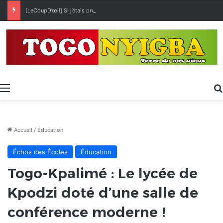
[LeCoupD’œil] Si j’étais président, ce que je ferai des « Évalas »
Menu
Accueil
/
Éducation
Échos des Écoles
Éducation
Togo-Kpalimé : Le lycée de
Kpodzi doté d’une salle de
conférence moderne !