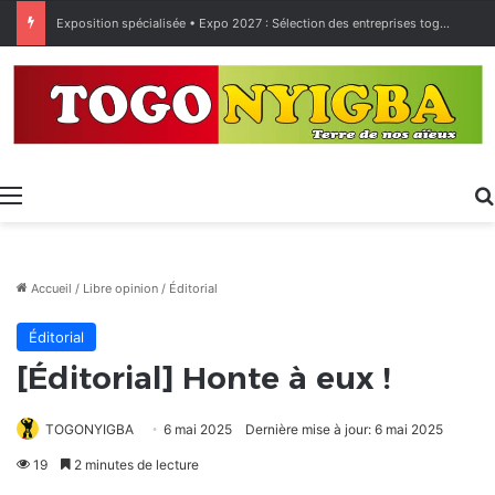
Exposition spécialisée • Expo 2027 : Sélection des entreprises togolaises pour la « Journée économique »
Menu
Accueil
/
Libre opinion
/
Éditorial
Éditorial
[Éditorial] Honte à eux !
TOGONYIGBA
6 mai 2025
Dernière mise à jour: 6 mai 2025
19
2 minutes de lecture