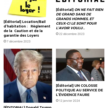
FIL20
[Éditorial]
ON NE FAIT RIEN
est
DE GRAND SANS DE
donné
GRANDS HOMMES, ET
[Éditorial] Location/Bail
CEUX-CI LE SONT POUR
d’habitation : Règlement
L’AVOIR VOULU
…
de la Caution et de la
22 décembre 2023
garantie des Loyers
7 décembre 2023
[Éditorial] UN COLOSSE
POLITIQUE AU SERVICE DE
L’ÉVIDENCE FAURE
12 janvier 2024
[ÉDITORIAL] Donald Trump