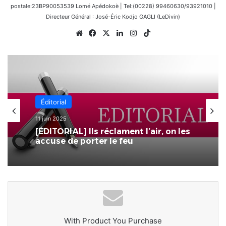
postale:23BP90053539 Lomé Apédokoè | Tel:(00228) 99460630/93921010 |
Directeur Général : José-Éric Kodjo GAGLI (LeDivin)
Website
Facebook
X
Linkedin
Instagram
TikTok
Éditorial
11 juin 2025
[ÉDITORIAL] Ils réclament l’air, on les
accuse de porter le feu
With Product You Purchase