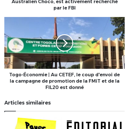
est
Australien Choco, est activement recherché
activement
par le FBI
recherché
par
Togo-
le
Économie
FBI
|
Au
CETEF,
le
coup
d'envoi
de
la
Togo-Économie | Au CETEF, le coup d'envoi de
campagne
la campagne de promotion de la FMiT et de la
de
FIL20 est donné
promotion
de
Articles similaires
la
FMiT
et
de
la