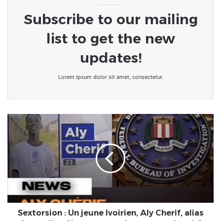
Subscribe to our mailing
list to get the new
updates!
Lorem ipsum dolor sit amet, consectetur.
Sextorsion
:
Un
jeune
Ivoirien,
Aly
Cherif,
alias
Australien
Choco,
Sextorsion : Un jeune Ivoirien, Aly Cherif, alias