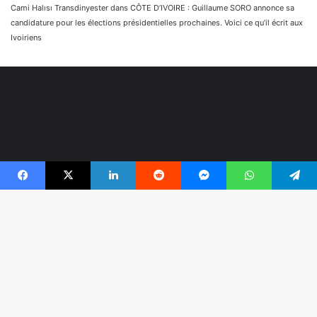
Cami Halısı Transdinyester
dans
CÔTE D’IVOIRE : Guillaume SORO annonce sa
candidature pour les élections présidentielles prochaines. Voici ce qu’il écrit aux
Ivoiriens
Facebook
X
Linkedin
Reddit
Messenger
WhatsApp
Telegram
© Copyright 2026, Tous droits réservés |
Réaliser par
B
Togonyigba
r
Facebook
TikTok
WhatsApp
e