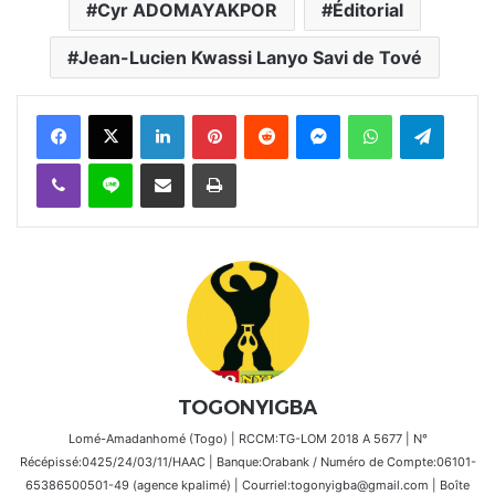
Cyr ADOMAYAKPOR
Éditorial
Jean-Lucien Kwassi Lanyo Savi de Tové
Facebook
X
Linkedin
Pinterest
Reddit
Messenger
WhatsApp
Telegra
Viber
Ligne
Partager par email
Imprimer
TOGONYIGBA
Lomé-Amadanhomé (Togo) | RCCM:TG-LOM 2018 A 5677 | N°
Récépissé:0425/24/03/11/HAAC | Banque:Orabank / Numéro de Compte:06101-
65386500501-49 (agence kpalimé) | Courriel:togonyigba@gmail.com | Boîte