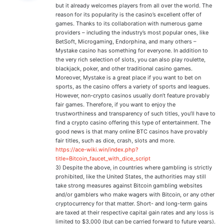
:
but it already welcomes players from all over the world. The
reason for its popularity is the casino’s excellent offer of
games. Thanks to its collaboration with numerous game
providers – including the industry’s most popular ones, like
BetSoft, Microgaming, Endorphina, and many others –
Mystake casino has something for everyone. In addition to
the very rich selection of slots, you can also play roulette,
blackjack, poker, and other traditional casino games.
Moreover, Mystake is a great place if you want to bet on
sports, as the casino offers a variety of sports and leagues.
However, non-crypto casinos usually don’t feature provably
fair games. Therefore, if you want to enjoy the
trustworthiness and transparency of such titles, you’ll have to
find a crypto casino offering this type of entertainment. The
good news is that many online BTC casinos have provably
fair titles, such as dice, crash, slots and more.
https://ace-wiki.win/index.php?
title=Bitcoin_faucet_with_dice_script
3) Despite the above, in countries where gambling is strictly
prohibited, like the United States, the authorities may still
take strong measures against Bitcoin gambling websites
and/or gamblers who make wagers with Bitcoin, or any other
cryptocurrency for that matter. Short- and long-term gains
are taxed at their respective capital gain rates and any loss is
limited to $3,000 (but can be carried forward to future years).