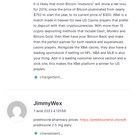
It is likely that most Bitcoin “investors” will show a net loss
for 2014, since the price of Bitcoin plummeted from nearly
$750 to start the year, to its current price of $300. XBet is a
match made in heaven for new US Casino players that prefer
to deposit with their cryptocurrencies. With more than 15
crypto depositing methods that include Dash, Monero and
Bitcoin Gold, then Xbet have your ‘Bitcoin Back’ and make
then the perfect partner for both newbie and experienced
casino players. Alongside the XBet casino, they also have a
leading sportsbook if betting on NFL, NBA and MLB is also
your thing. Add in a leading customer service section and a
slick site, this makes the XBet platform a winner for US
players.
chargement…
d
JimmyWex
i
7 août 2023 à 12h56
t
prednisone pharmacy prices:
https://prednisone1st.store/#
:
prednisone 2.5 mg daily
chargement…