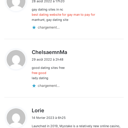
28 août 2022 à 17h20
t
gay dating sites in nc
:
best dating website for gay man to pay for
manhunt, gay dating site
chargement…
d
ChelsaemnMa
i
29 août 2022 à 2h48
t
good dating sites free
:
free good
lady dating
chargement…
d
Lorie
i
14 février 2023 à 6h25
t
Launched in 2019, Mystake is a relatively new online casino,