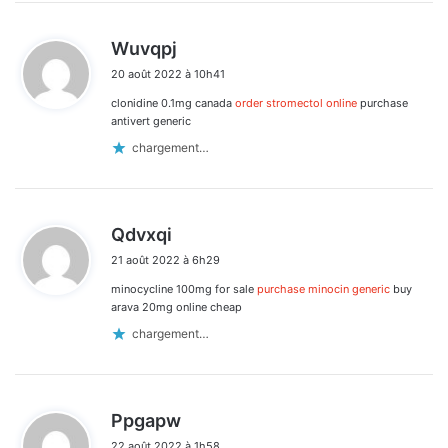
d
Wuvqpj
i
20 août 2022 à 10h41
t
clonidine 0.1mg canada
order stromectol online
purchase
:
antivert generic
chargement…
d
Qdvxqi
i
21 août 2022 à 6h29
t
minocycline 100mg for sale
purchase minocin generic
buy
:
arava 20mg online cheap
chargement…
d
Ppgapw
i
22 août 2022 à 1h58