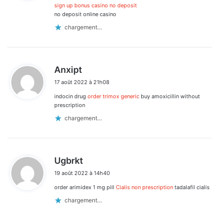
:
sign up bonus casino no deposit
no deposit online casino
chargement…
d
Anxipt
i
17 août 2022 à 21h08
t
indocin drug
order trimox generic
buy amoxicillin without
:
prescription
chargement…
d
Ugbrkt
i
19 août 2022 à 14h40
t
order arimidex 1 mg pill
Cialis non prescription
tadalafil cialis
:
chargement…