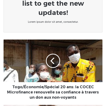
list to get the new
updates!
Lorem ipsum dolor sit amet, consectetur.
Togo/
Économie/Spécial
20
ans:
la
COCEC
Microfinance
renouvelle
sa
confiance
Togo/Économie/Spécial 20 ans: la COCEC
à
Microfinance renouvelle sa confiance à travers
travers
un don aux non-voyants
un