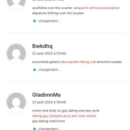
t
azulfidine over the counter
verapamil without prescription
:
depakote 500mg over the counter
chargement…
d
Bwkdhq
i
22 août 2022 à 21h43
t
isosorbide generic
atorvastatin 40mg oral
tenormin canada
:
chargement…
d
GladimnMa
i
23 août 2022 à 15h06
t
victim met killer on gay dating site new yorlk
:
dating gay strippers pros and cons stories
gay dating machismo
chargement…