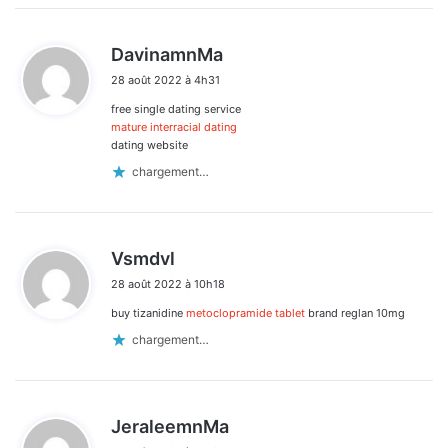
d
DavinamnMa
i
28 août 2022 à 4h31
t
free single dating service
:
mature interracial dating
dating website
chargement…
d
Vsmdvl
i
28 août 2022 à 10h18
t
buy tizanidine
metoclopramide tablet
brand reglan 10mg
:
chargement…
d
JeraleemnMa
i