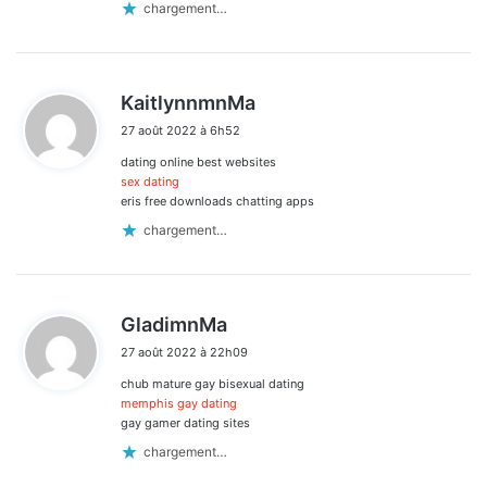
chargement…
d
KaitlynnmnMa
i
27 août 2022 à 6h52
t
dating online best websites
:
sex dating
eris free downloads chatting apps
chargement…
d
GladimnMa
i
27 août 2022 à 22h09
t
chub mature gay bisexual dating
:
memphis gay dating
gay gamer dating sites
chargement…