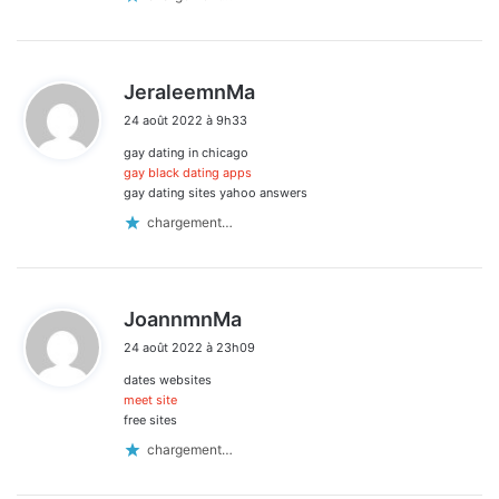
d
JeraleemnMa
i
24 août 2022 à 9h33
t
gay dating in chicago
:
gay black dating apps
gay dating sites yahoo answers
chargement…
d
JoannmnMa
i
24 août 2022 à 23h09
t
dates websites
:
meet site
free sites
chargement…