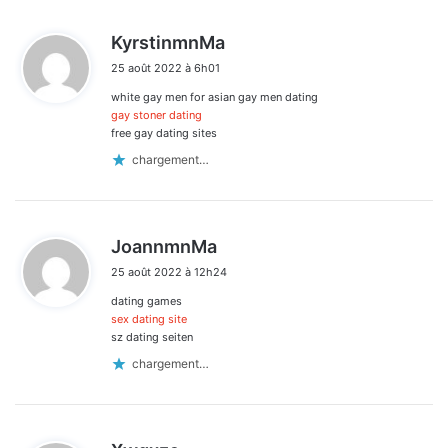
d
KyrstinmnMa
i
25 août 2022 à 6h01
t
white gay men for asian gay men dating
:
gay stoner dating
free gay dating sites
chargement…
d
JoannmnMa
i
25 août 2022 à 12h24
t
dating games
:
sex dating site
sz dating seiten
chargement…
d