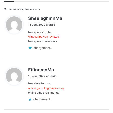
Navigation
Commentaires plus anciens
d
SheelaghmnMa
dans
i
15 août 2022 à 9h58
t
les
free vpn for router
:
commentaires
windscribe vpn reviews
free vpn app windows
chargement…
d
FifinemnMa
i
15 août 2022 à 19h40
t
free slots for mac
:
online gambling real money
online bingo real money
chargement…