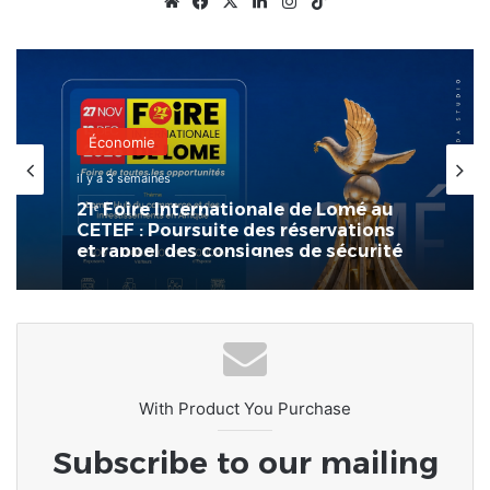
Website
Facebook
X
Linkedin
Instagram
TikTok
Économie
il y a 3 semaines
21ᵉ Foire Internationale de Lomé au
CETEF : Poursuite des réservations
et rappel des consignes de sécurité
With Product You Purchase
Subscribe to our mailing