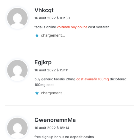
d
Vhkcqt
i
16 août 2022 à 10h30
t
tadalis online
voltaren buy online
cost voltaren
:
chargement…
d
Egjkrp
i
16 août 2022 à 15h11
t
buy generic tadalis 20mg
cost avanafil 100mg
diclofenac
:
100mg cost
chargement…
d
GwenoremnMa
i
16 août 2022 à 18h14
t
free sign up bonus no deposit casino