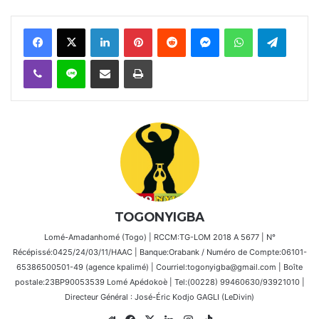
Facebook
X
Linkedin
Pinterest
Reddit
Messenger
WhatsApp
Telegra
Viber
Ligne
Partager par email
Imprimer
TOGONYIGBA
Lomé-Amadanhomé (Togo) | RCCM:TG-LOM 2018 A 5677 | N°
Récépissé:0425/24/03/11/HAAC | Banque:Orabank / Numéro de Compte:06101-
65386500501-49 (agence kpalimé) | Courriel:togonyigba@gmail.com | Boîte
postale:23BP90053539 Lomé Apédokoè | Tel:(00228) 99460630/93921010 |
Directeur Général : José-Éric Kodjo GAGLI (LeDivin)