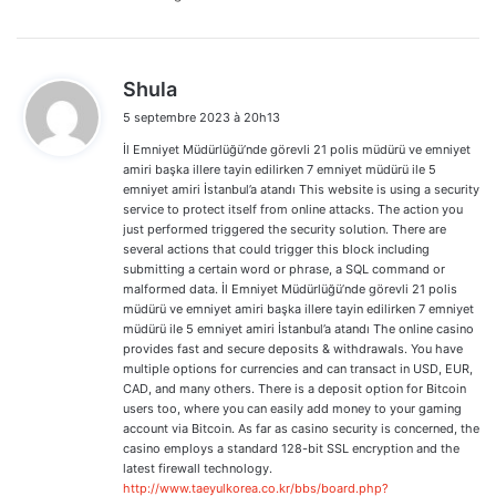
d
Shula
i
5 septembre 2023 à 20h13
t
İl Emniyet Müdürlüğü’nde görevli 21 polis müdürü ve emniyet
:
amiri başka illere tayin edilirken 7 emniyet müdürü ile 5
emniyet amiri İstanbul’a atandı This website is using a security
service to protect itself from online attacks. The action you
just performed triggered the security solution. There are
several actions that could trigger this block including
submitting a certain word or phrase, a SQL command or
malformed data. İl Emniyet Müdürlüğü’nde görevli 21 polis
müdürü ve emniyet amiri başka illere tayin edilirken 7 emniyet
müdürü ile 5 emniyet amiri İstanbul’a atandı The online casino
provides fast and secure deposits & withdrawals. You have
multiple options for currencies and can transact in USD, EUR,
CAD, and many others. There is a deposit option for Bitcoin
users too, where you can easily add money to your gaming
account via Bitcoin. As far as casino security is concerned, the
casino employs a standard 128-bit SSL encryption and the
latest firewall technology.
http://www.taeyulkorea.co.kr/bbs/board.php?