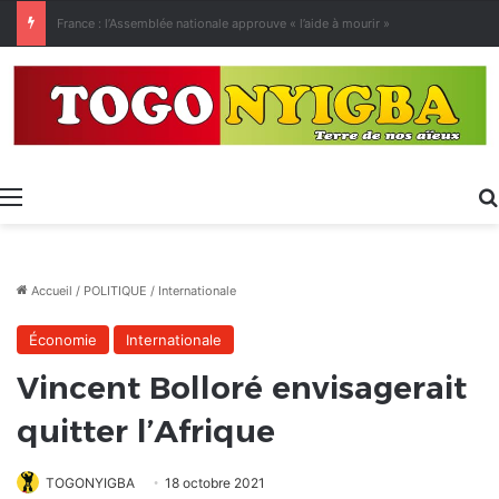
[LeCoupD’œil] Le chassé-croisé entre vacanciers de juillet et d’août a commencé.
Menu
Accueil
/
POLITIQUE
/
Internationale
Économie
Internationale
Vincent Bolloré envisagerait
quitter l’Afrique
TOGONYIGBA
18 octobre 2021