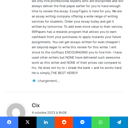
we only hire professional experts who are disciplined and will
always deliver the final paper earlier for you to have enough
time to review the essay. EssayTigers is here for you. We are
an essay writing company offering a wide range of writing
services for students. Order your essay today and get it
written by tomorrow. To add even more value to their service,
99Papers has a rewards program that allows you to earn
cashback from your purchases to apply towards your future
assignments. You can get essays written for even cheaper! I
am beyond eager to write this review for this writer. I will
shout to the rooftops ENCOURAGING you to hire him. I have
used other writers but NONE have delivered such awesome
work as this writer and NONE of their prices can compare to
his. He does not try to « break the bank » and he works hard.
He is simply,THE BEST HERE!!!
chargement…
d
Cix
i
4 octobre 2023 à 9h08
t
Free spins are a popular promotion used for slot games. Free
:
spins often form part of a real money online slot casino’s
Facebook
X
Linkedin
Reddit
Messenger
WhatsApp
Telegram