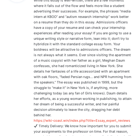
While this essay is well-written, there are a few moments
:
where it falls out of the flow and feels more like a student
advertising their successes. For example, the phrases “media
intern at KBOO” and “autism research internship” work better
on a resume than they do in this essay. Admissions officers
have a copy of your resume and can check your internship
experiences after reading your essay! If you are going to use a
unique writing style or narrative form, lean into it; don’t try to
hybridize it with the standard college essay form. Your
boldness will be attractive to admissions officers. The dream
is not always what it seems. Ever since visiting the apartment
of a music copyist with her father as a girl, Meghan Daum
confesses, she had romanticized living in New York. She
details her fantasies of a life accessorized with an apartment
with oak floors, “faded Persian rugs… and NPR humming from
the speakers.” The essay was published in 1999, but the
struggle to “make it” in New York is, if anything, more
challenging today (as any fan of Girls knows). Daum details
her efforts, as a young woman working in publishing, to attain
her dream of being a successful writer, and her painful
decision ultimately to leave the city, dragging her debt
behind her.
https://wiki-coast.win/index.php?title=Essay_expert_reviews
Timely Delivery: We know how important for you to submit
your assignments to the professor on time. For that reason,