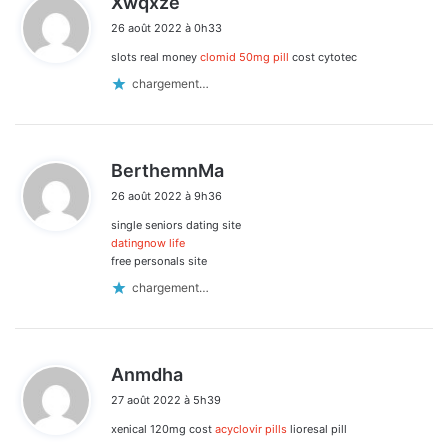
Xwqxze
i
26 août 2022 à 0h33
t
slots real money
clomid 50mg pill
cost cytotec
:
chargement…
d
BerthemnMa
i
26 août 2022 à 9h36
t
single seniors dating site
:
datingnow life
free personals site
chargement…
d
Anmdha
i
27 août 2022 à 5h39
t
xenical 120mg cost
acyclovir pills
lioresal pill
: