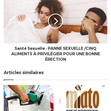
don
Santé
aux
Sexuelle
non-
:
voyants
PANNE
SEXUELLE
/CINQ
ALIMENTS
À
PRIVILÉGIER
POUR
Santé Sexuelle : PANNE SEXUELLE /CINQ
UNE
ALIMENTS À PRIVILÉGIER POUR UNE BONNE
BONNE
ÉRECTION
ÉRECTION
Articles similaires