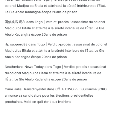
colonel Madjoulba Bitala et atteinte à la sûreté intérieure de l’État.
Le Gle Abalo Kadangha écope 20ans de prison
国債残高 現在
dans
Togo | Verdict-procès : assassinat du colonel
Madjoulba Bitala et atteinte à la sûreté intérieure de l’État. Le Gle
Abalo Kadangha écope 20ans de prison
rtp sapporo88
dans
Togo | Verdict-procès : assassinat du colonel
Madjoulba Bitala et atteinte à la sûreté intérieure de l’État. Le Gle
Abalo Kadangha écope 20ans de prison
Neatherland News Today
dans
Togo | Verdict-procès : assassinat
du colonel Madjoulba Bitala et atteinte à la sûreté intérieure de
l’État. Le Gle Abalo Kadangha écope 20ans de prison
Cami Halısı Transdinyester
dans
CÔTE D’IVOIRE : Guillaume SORO
annonce sa candidature pour les élections présidentielles
prochaines. Voici ce qu’il écrit aux Ivoiriens