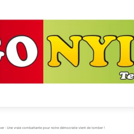
er : Une vraie combattante pour notre démocratie vient de tomber !