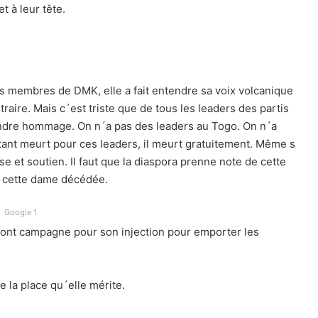
 à leur tête.
s membres de DMK, elle a fait entendre sa voix volcanique
aire. Mais c´est triste que de tous les leaders des partis
 rendre hommage. On n´a pas des leaders au Togo. On n´a
ant meurt pour ces leaders, il meurt gratuitement. Même s
se et soutien. Il faut que la diaspora prenne note de cette
de cette dame décédée.
Google 1
 font campagne pour son injection pour emporter les
 la place qu´elle mérite.