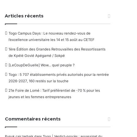
Articles récents
Togo Campus Days : Le nouveau rendez-vous de
l’excellence universitaire les 14 et 15 août au CETEF
1ère Édition des Grandes Retrouvailles des Ressortissants
de Kpélé Govié Apégamé / Sokpé
[LeCoupDeGuelle] Wow… quel peuple ?
Togo : 5 707 établissements privés autorisés pour la rentrée
2026-2027, 160 restés sur la touche
21e Foire de Lomé : Tarif préférentiel de -70 % pour les
jeunes et les femmes entrepreneures
Commentaires récents
Pupuk cair terbaik
dans
Togo | Verdict-procès : assassinat du