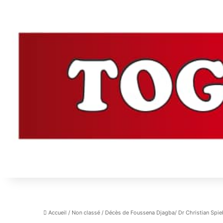
Accueil
/
Non classé
/
Décès de Foussena Djagba/ Dr Christian Spiek