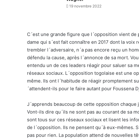
19 novembre 2022
C´est une grande figure que l´opposition vient de pe
dame qui s´est fait connaître en 2017 dont la voix 
trembler l´adversaire, n´a pas encore reçu un hom
défendu la cause, après l´annonce de sa mort. Vous
entendu un de ces leaders réagir pour saluer sa m
réseaux sociaux. L´opposition togolaise est une opp
même. Ils ont l´habitude de réagir promptement sur
´attendent-ils pour le faire autant pour Foussena D
J´apprends beaucoup de cette opposition chaque jo
Vont-ils dire qu´ils ne sont pas au courant de sa mo
sont tous sur ces réseaux sociaux et lisent les inf
de l´opposition. Ils ne pensent qu´à eux-mêmes. Si
pas pour rien. La population attend de nouvelles têt