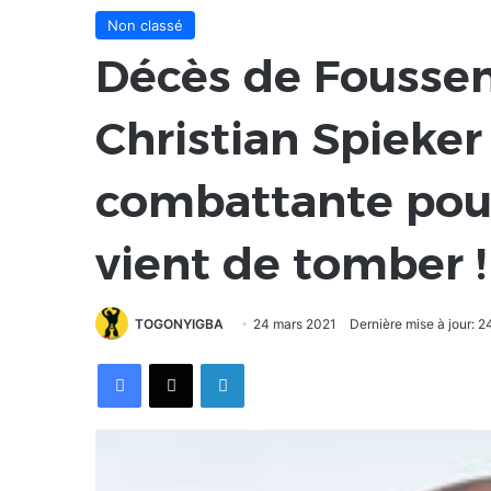
Non classé
Décès de Foussen
Christian Spieker 
combattante pou
vient de tomber !
TOGONYIGBA
24 mars 2021
Dernière mise à jour: 
Facebook
X
Linkedin