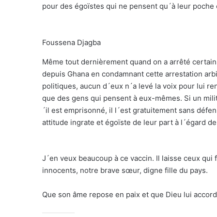
pour des égoïstes qui ne pensent qu´à leur poche et
Foussena Djagba
Même tout dernièrement quand on a arrêté certain
depuis Ghana en condamnant cette arrestation arbitr
politiques, aucun d´eux n´a levé la voix pour lui
que des gens qui pensent à eux-mêmes. Si un milit
´il est emprisonné, il l´est gratuitement sans défen
attitude ingrate et égoïste de leur part à l´égard 
J´en veux beaucoup à ce vaccin. Il laisse ceux qui
innocents, notre brave sœur, digne fille du pays.
Que son âme repose en paix et que Dieu lui accorde