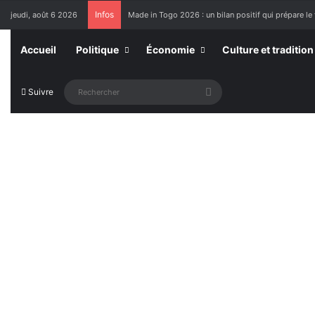
Infos
jeudi, août 6 2026
Made in Togo 2026 : un bilan positif qui prépare le 
Accueil
Politique
Économie
Culture et tradition
Rechercher
Suivre