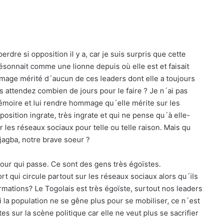
rdre si opposition il y a, car je suis surpris que cette
résonnait comme une lionne depuis où elle est et faisait
mage mérité d´aucun de ces leaders dont elle a toujours
 attendez combien de jours pour le faire ? Je n´ai pas
émoire et lui rendre hommage qu´elle mérite sur les
osition ingrate, très ingrate et qui ne pense qu´à elle-
 les réseaux sociaux pour telle ou telle raison. Mais qu
jagba, notre brave soeur ?
ur qui passe. Ce sont des gens très égoïstes.
rt qui circule partout sur les réseaux sociaux alors qu´ils
ormations? Le Togolais est très égoïste, surtout nos leaders
 la population ne se gêne plus pour se mobiliser, ce n´est
es sur la scène politique car elle ne veut plus se sacrifier