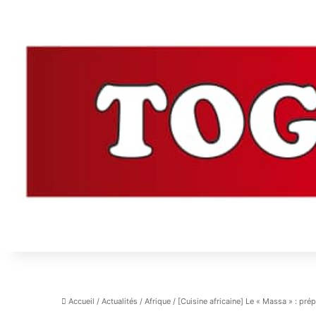
Accueil
/
Actualités
/
Afrique
/
[Cuisine africaine] Le « Massa » : pré