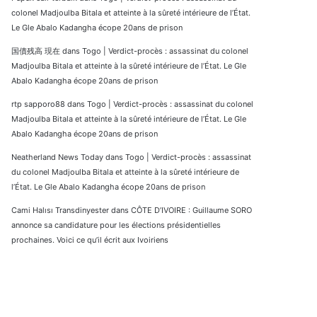
colonel Madjoulba Bitala et atteinte à la sûreté intérieure de l’État.
Le Gle Abalo Kadangha écope 20ans de prison
国債残高 現在
dans
Togo | Verdict-procès : assassinat du colonel
Madjoulba Bitala et atteinte à la sûreté intérieure de l’État. Le Gle
Abalo Kadangha écope 20ans de prison
rtp sapporo88
dans
Togo | Verdict-procès : assassinat du colonel
Madjoulba Bitala et atteinte à la sûreté intérieure de l’État. Le Gle
Abalo Kadangha écope 20ans de prison
Neatherland News Today
dans
Togo | Verdict-procès : assassinat
du colonel Madjoulba Bitala et atteinte à la sûreté intérieure de
l’État. Le Gle Abalo Kadangha écope 20ans de prison
Cami Halısı Transdinyester
dans
CÔTE D’IVOIRE : Guillaume SORO
annonce sa candidature pour les élections présidentielles
prochaines. Voici ce qu’il écrit aux Ivoiriens