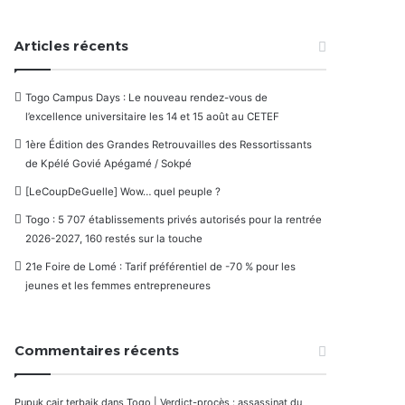
Articles récents
Togo Campus Days : Le nouveau rendez-vous de
l’excellence universitaire les 14 et 15 août au CETEF
1ère Édition des Grandes Retrouvailles des Ressortissants
de Kpélé Govié Apégamé / Sokpé
[LeCoupDeGuelle] Wow… quel peuple ?
Togo : 5 707 établissements privés autorisés pour la rentrée
2026-2027, 160 restés sur la touche
21e Foire de Lomé : Tarif préférentiel de -70 % pour les
jeunes et les femmes entrepreneures
Commentaires récents
Pupuk cair terbaik
dans
Togo | Verdict-procès : assassinat du