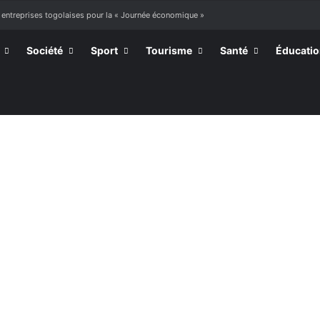
 entreprises togolaises pour la « Journée économique »
Société
Sport
Tourisme
Santé
Éducati