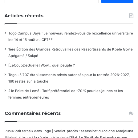
Articles récents
Togo Campus Days : Le nouveau rendez-vous de l’excellence universitaire
les 14 et 15 août au CETEF
1ère Édition des Grandes Retrouvailles des Ressortissants de Kpélé Govié
Apégamé / Sokpé
[LeCoupDeGuelle] Wow… quel peuple ?
Togo : 5 707 établissements privés autorisés pour la rentrée 2026-2027,
160 restés sur la touche
21e Foire de Lomé : Tarif préférentiel de -70 % pour les jeunes et les
femmes entrepreneures
Commentaires récents
Pupuk cair terbaik
dans
Togo | Verdict-procès : assassinat du colonel Madjoulba
Bitala et atteinte à la sûreté intérieure de l’État. Le Gle Abalo Kadangha écope