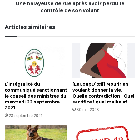
rue
une balayeuse de rue après avoir perdu le
après
contrôle de son volant
avoir
perdu
Articles similaires
le
contrôle
de
son
volant
L’intégralité du
[LeCoupD’œil] Mourir en
communiqué sanctionnant
voulant donner la vie.
le conseil des ministres du
Quelle contradiction ! Quel
mercredi 22 septembre
sacrifice ! quel malheur!
2021
30 mai 2023
23 septembre 2021