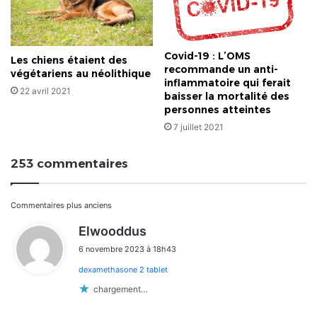
Covid-19 : L’OMS
Les chiens étaient des
recommande un anti-
végétariens au néolithique
inflammatoire qui ferait
22 avril 2021
baisser la mortalité des
personnes atteintes
7 juillet 2021
253 commentaires
Navigation
Commentaires plus anciens
d
Elwooddus
dans
i
6 novembre 2023 à 18h43
t
les
dexamethasone 2 tablet
:
commentaires
chargement…