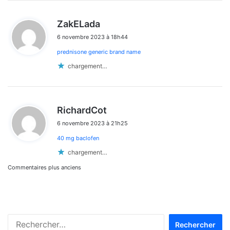
d
ZakELada
i
6 novembre 2023 à 18h44
t
prednisone generic brand name
:
chargement…
d
RichardCot
i
6 novembre 2023 à 21h25
t
40 mg baclofen
:
chargement…
Navigation
Commentaires plus anciens
dans
les
Rechercher :
commentaires