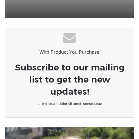
togolais à portée de main
With Product You Purchase
Subscribe to our mailing
list to get the new
updates!
Lorem ipsum dolor sit amet, consectetur.
Carnet
noir/