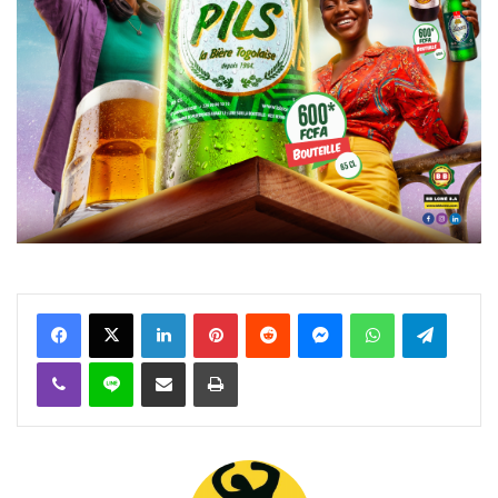
Facebook
X
Linkedin
Pinterest
Reddit
Messenger
WhatsApp
Telegra
Viber
Ligne
Partager par email
Imprimer