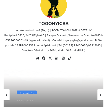
TOGONYIGBA
Lomé-Amadanhomé (Togo) | RCCM:TG-LOM 2018 A 5677 | N°
Récépissé:0425/24/03/11/HAAC | Banque:Orabank / Numéro de Compte:06101-
65386500501-49 (agence kpalimé) | Courriel:togonyigba@gmail.com | Boîte
postale:23BP90053539 Lomé Apédokoè | Tel:(00228) 99460630/93921010 |
Directeur Général : José-Éric Kodjo GAGLI (LeDivin)
Website
Facebook
X
Linkedin
Instagram
TikTok
Actualités
8 juillet 2026
SPID : L’écosystème numérique