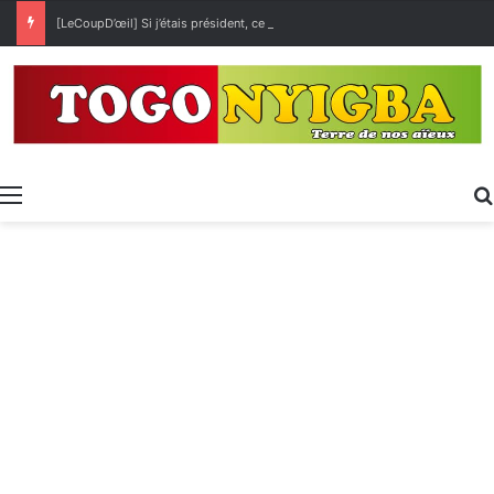
[LeCoupD’œil] Si j’étais président, ce que je ferai des « Évalas »
Menu