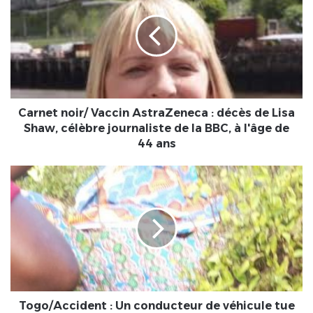
Vaccin
AstraZeneca
:
décès
de
Lisa
Shaw,
célèbre
Carnet noir/ Vaccin AstraZeneca : décès de Lisa
journaliste
Shaw, célèbre journaliste de la BBC, à l'âge de
de
44 ans
la
BBC,
Togo/Accident
à
:
l'âge
Un
de
conducteur
44
de
ans
véhicule
tue
une
balayeuse
de
Togo/Accident : Un conducteur de véhicule tue