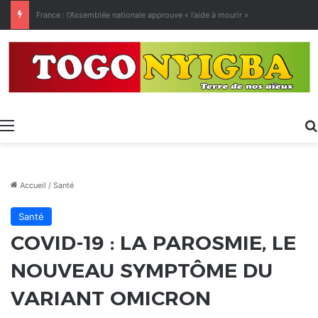
[LeCoupD’œil] Le chassé-croisé entre vacanciers de juillet et d’août a commencé.
Menu
Accueil
/
Santé
Santé
COVID-19 : LA PAROSMIE, LE
NOUVEAU SYMPTÔME DU
VARIANT OMICRON