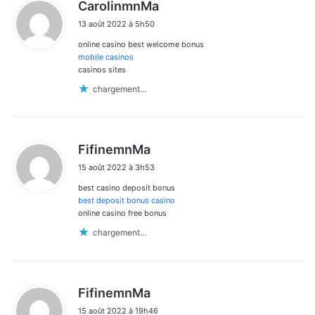
d
CarolinmnMa
i
13 août 2022 à 5h50
t
online casino best welcome bonus
:
mobile casinos
casinos sites
chargement…
d
FifinemnMa
i
15 août 2022 à 3h53
t
best casino deposit bonus
:
best deposit bonus casino
online casino free bonus
chargement…
d
FifinemnMa
i
15 août 2022 à 19h46