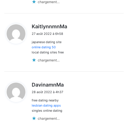
chargement…
d
KaitlynnmnMa
i
27 août 2022 à 6h58
t
japanese dating site
:
online dating 50
local dating sites free
chargement…
d
DavinamnMa
i
28 août 2022 à 4h37
t
free dating nearby
:
lesbian dating apps
singles online dating
chargement…