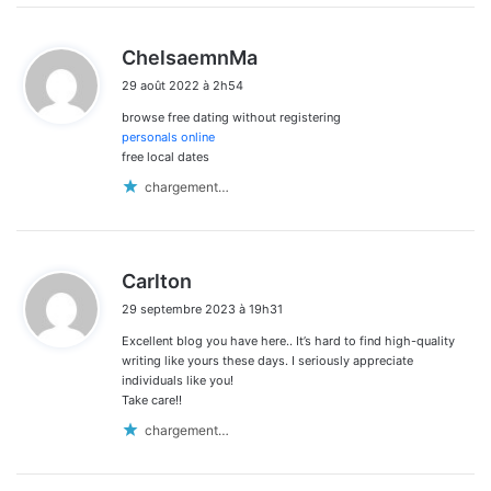
d
ChelsaemnMa
i
29 août 2022 à 2h54
t
browse free dating without registering
:
personals online
free local dates
chargement…
d
Carlton
i
29 septembre 2023 à 19h31
t
Excellent blog you have here.. It’s hard to find high-quality
:
writing like yours these days. I seriously appreciate
individuals like you!
Take care!!
chargement…