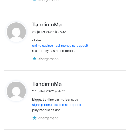
d
TandimnMa
i
26 juillet 2022 à 6h02
t
slotos
:
online casinos real money no deposit
real money casino no deposit
chargement…
d
TandimnMa
i
27 juillet 2022 à 7h29
t
biggest online casino bonuses
:
sign up bonus casino no deposit
play mobile casino
chargement…