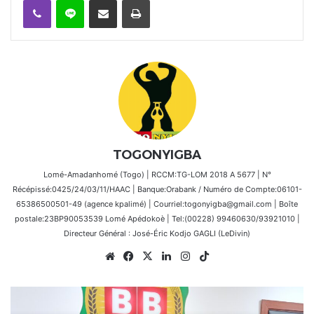
TOGONYIGBA
Lomé-Amadanhomé (Togo) | RCCM:TG-LOM 2018 A 5677 | N°
Récépissé:0425/24/03/11/HAAC | Banque:Orabank / Numéro de Compte:06101-
65386500501-49 (agence kpalimé) | Courriel:togonyigba@gmail.com | Boîte
postale:23BP90053539 Lomé Apédokoè | Tel:(00228) 99460630/93921010 |
Directeur Général : José-Éric Kodjo GAGLI (LeDivin)
Website
Facebook
X
Linkedin
Instagram
TikTok