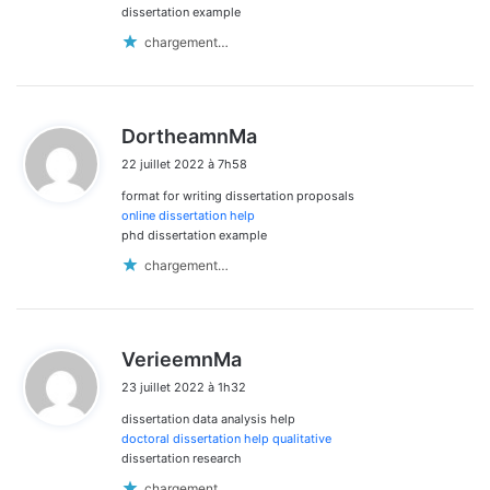
dissertation example
chargement…
d
DortheamnMa
i
22 juillet 2022 à 7h58
t
format for writing dissertation proposals
:
online dissertation help
phd dissertation example
chargement…
d
VerieemnMa
i
23 juillet 2022 à 1h32
t
dissertation data analysis help
:
doctoral dissertation help qualitative
dissertation research
chargement…