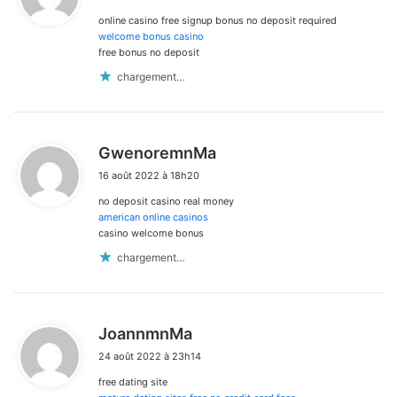
t
online casino free signup bonus no deposit required
:
welcome bonus casino
free bonus no deposit
chargement…
d
GwenoremnMa
i
16 août 2022 à 18h20
t
no deposit casino real money
:
american online casinos
casino welcome bonus
chargement…
d
JoannmnMa
i
24 août 2022 à 23h14
t
free dating site
: