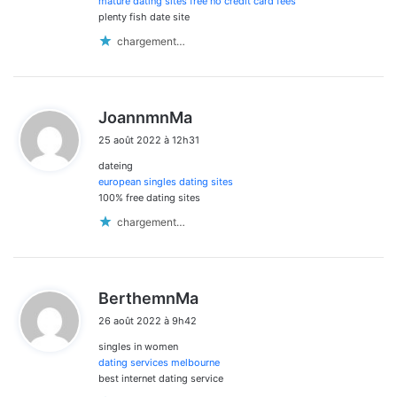
mature dating sites free no credit card fees
plenty fish date site
chargement…
d
JoannmnMa
i
25 août 2022 à 12h31
t
dateing
:
european singles dating sites
100% free dating sites
chargement…
d
BerthemnMa
i
26 août 2022 à 9h42
t
singles in women
:
dating services melbourne
best internet dating service