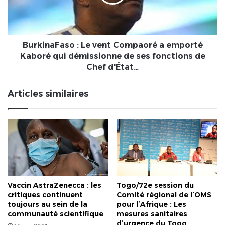
a
emporté
Kaboré
qui
démissionne
BurkinaFaso : Le vent Compaoré a emporté
de
Kaboré qui démissionne de ses fonctions de
ses
Chef d'État…
fonctions
de
Articles similaires
Chef
d'État…
Vaccin AstraZenecca : les
Togo/72e session du
critiques continuent
Comité régional de l’OMS
toujours au sein de la
pour l’Afrique : Les
communauté scientifique
mesures sanitaires
d’urgence du Togo