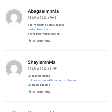
d
AbagaelmnMa
i
28 juillet 2022 à 7h46
t
best welcome bonus casino
:
casino free bonus
online real money casino
chargement…
d
ShaylamnMa
i
29 juillet 2022 à 6h55
t
us casinos online
:
online casinos with no deposit bonus
us online casinos
chargement…
d