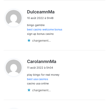
d
DulceamnMa
i
10 août 2022 à 5h48
t
bingo gamble
:
best casino welcome bonus
sign up bonus casino
chargement…
d
CarolanmnMa
i
11 août 2022 à 5h04
t
play bingo for real money
:
best usa casinos
casino usa online
chargement…