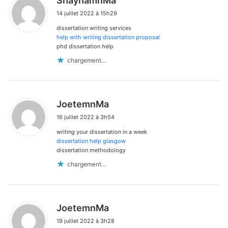
ShaynamnMa
i
14 juillet 2022 à 15h29
t
dissertation writing services
:
help with writing dissertation proposal
phd dissertation help
chargement…
d
JoetemnMa
i
16 juillet 2022 à 3h54
t
writing your dissertation in a week
:
dissertation help glasgow
dissertation methodology
chargement…
d
JoetemnMa
i
19 juillet 2022 à 3h28
t