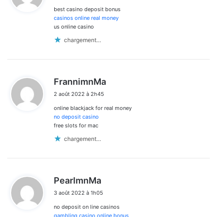
best casino deposit bonus
:
casinos online real money
us online casino
chargement…
d
FrannimnMa
i
2 août 2022 à 2h45
t
online blackjack for real money
:
no deposit casino
free slots for mac
chargement…
d
PearlmnMa
i
3 août 2022 à 1h05
t
no deposit on line casinos
:
gambling casino online bonus