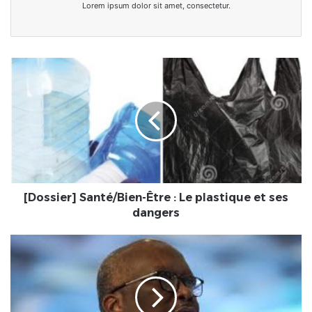
Lorem ipsum dolor sit amet, consectetur.
[Dossier]
Santé/Bien-
Être
:
Le
plastique
et
ses
dangers
[Dossier] Santé/Bien-Être : Le plastique et ses
dangers
BurkinaFaso
:
Le
vent
Compaoré