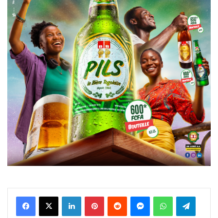
Facebook
X
Linkedin
Pinterest
Reddit
Messenger
WhatsApp
Telegra
Viber
Ligne
Partager par email
Imprimer