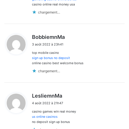
casino online real money usa
chargement…
d
BobbiemnMa
i
3 août 2022 à 23h41
t
top mobile casino
:
sign up bonus no deposit
online casino best welcome bonus
chargement…
d
LesliemnMa
i
4 août 2022 à 21h47
t
casino games win real money
:
us online casinos
no deposit sign up bonus