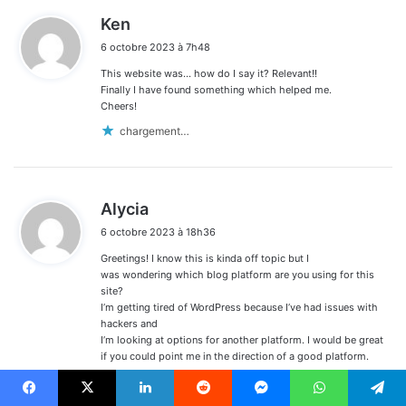
d
Ken
i
6 octobre 2023 à 7h48
t
This website was… how do I say it? Relevant!!
:
Finally I have found something which helped me.
Cheers!
chargement…
d
Alycia
i
6 octobre 2023 à 18h36
t
Greetings! I know this is kinda off topic but I
:
was wondering which blog platform are you using for this
site?
I’m getting tired of WordPress because I’ve had issues with
hackers and
I’m looking at options for another platform. I would be great
if you could point me in the direction of a good platform.
chargement…
Facebook
X
Linkedin
Reddit
Messenger
WhatsApp
Telegram