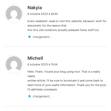
d
Nakyia
i
6 octobre 2023 à 4h30
t
Every weekend i used to visit this website, because i wish for
:
enjoyment, for the reason that
this this site conations actually pleasant funny stuff too.
chargement…
d
Michell
i
6 octobre 2023 à 7h34
t
Hello There. I found your blog using msn. That is a really
:
neatly
written article. I’ll be sure to bookmark it and come back to
learn more of your useful information. Thank you for the post.
I’ll definitely comeback.
chargement…