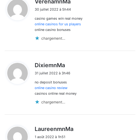
VerenamnMa
i
30 juillet 2022 à 5h44
t
casino games win real money
:
online casinos for us players
online casino bonuses
chargement…
d
DixiemnMa
i
31 juillet 2022 à 3h46
t
no deposit bonuses
:
online casino review
casinos online real money
chargement…
d
LaureenmnMa
i
1 août 2022 à 1h51
t