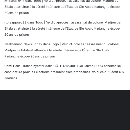
国債残高 現在
dans
Togo | Verdict-procès : assassinat du colonel Madjoulba
Bitala et atteinte à la sûreté intérieure de l’État. Le Gle Abalo Kadangha écope
20ans de prison
rtp sapporo88
dans
Togo | Verdict-procès : assassinat du colonel Madjoulba
Bitala et atteinte à la sûreté intérieure de l’État. Le Gle Abalo Kadangha écope
20ans de prison
Neatherland News Today
dans
Togo | Verdict-procès : assassinat du colonel
Madjoulba Bitala et atteinte à la sûreté intérieure de l’État. Le Gle Abalo
Kadangha écope 20ans de prison
Cami Halısı Transdinyester
dans
CÔTE D’IVOIRE : Guillaume SORO annonce sa
candidature pour les élections présidentielles prochaines. Voici ce qu’il écrit aux
Ivoiriens