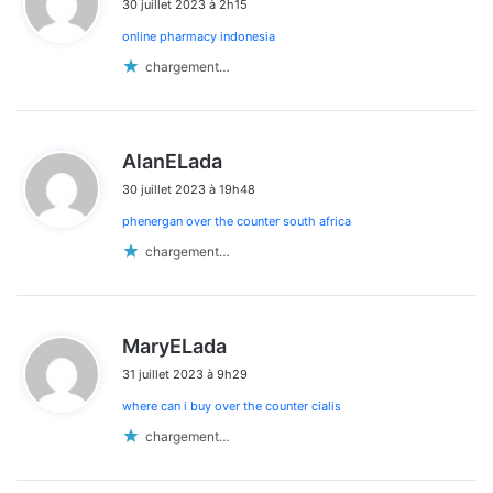
30 juillet 2023 à 2h15
t
online pharmacy indonesia
:
chargement…
d
AlanELada
i
30 juillet 2023 à 19h48
t
phenergan over the counter south africa
:
chargement…
d
MaryELada
i
31 juillet 2023 à 9h29
t
where can i buy over the counter cialis
:
chargement…