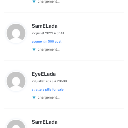
chargement…
d
SamELada
i
27 juillet 2023 à 5h41
t
augmentin 500 cost
:
chargement…
d
EyeELada
i
29 juillet 2023 à 20h08
t
strattera pills for sale
:
chargement…
d
SamELada
i