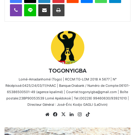
Viber
Ligne
Partager par email
Imprimer
TOGONYIGBA
Lomé-Amadanhomé (Togo) | RCCM:TG-LOM 2018 A 5677 | N°
Récépissé:0425/24/03/11/HAAC | Banque:Orabank / Numéro de Compte:06101-
65386500501-49 (agence kpalimé) | Courriel:togonyigba@gmail.com | Boîte
postale:23BP90053539 Lomé Apédokoè | Tel:(00228) 99460630/93921010 |
Directeur Général : José-Éric Kodjo GAGLI (LeDivin)
Website
Facebook
X
Linkedin
Instagram
TikTok