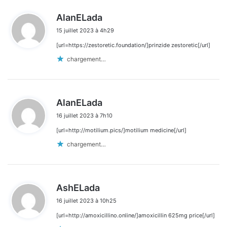
d
AlanELada
i
15 juillet 2023 à 4h29
t
[url=https://zestoretic.foundation/]prinzide zestoretic[/url]
:
chargement…
d
AlanELada
i
16 juillet 2023 à 7h10
t
[url=http://motilium.pics/]motilium medicine[/url]
:
chargement…
d
AshELada
i
16 juillet 2023 à 10h25
t
[url=http://amoxicillino.online/]amoxicillin 625mg price[/url]
: