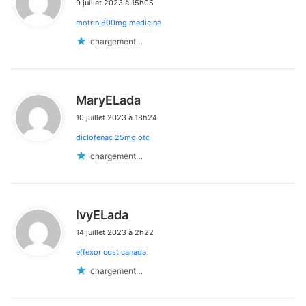
9 juillet 2023 à 15h05
t
les
motrin 800mg medicine
:
commentaires
chargement…
d
MaryELada
i
10 juillet 2023 à 18h24
t
diclofenac 25mg otc
:
chargement…
d
IvyELada
i
14 juillet 2023 à 2h22
t
effexor cost canada
:
chargement…