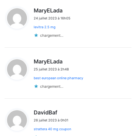
d
MaryELada
i
24 juillet 2023 à 16h05
t
levitra 2.5 mg
:
chargement…
d
MaryELada
i
25 juillet 2023 à 2h48
t
best european online pharmacy
:
chargement…
d
DavidBaf
i
26 juillet 2023 à 0h01
t
strattera 40 mg coupon
: