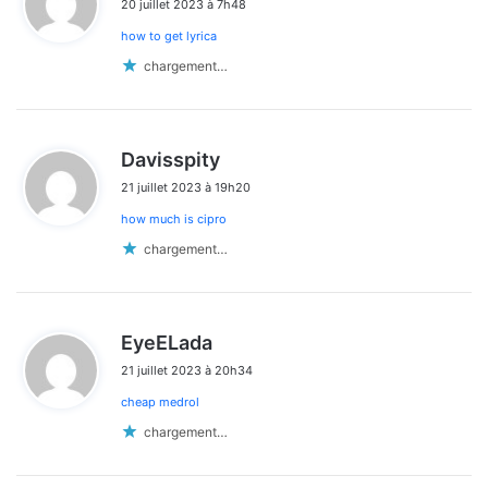
20 juillet 2023 à 7h48
t
how to get lyrica
:
chargement…
d
Davisspity
i
21 juillet 2023 à 19h20
t
how much is cipro
:
chargement…
d
EyeELada
i
21 juillet 2023 à 20h34
t
cheap medrol
:
chargement…