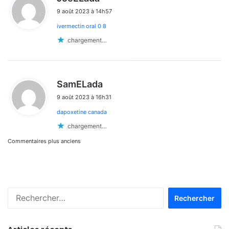
i
9 août 2023 à 14h57
t
ivermectin oral 0 8
:
chargement…
d
SamELada
i
9 août 2023 à 16h31
t
dapoxetine canada
:
chargement…
Navigation
Commentaires plus anciens
dans
les
Rechercher :
commentaires