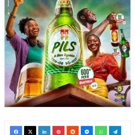
Facebook
X
Linkedin
Pinterest
Reddit
Messenger
WhatsApp
Telegra