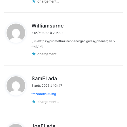
chargement…
d
Williamsurne
i
7 août 2023 à 20h50
t
[url=https://promethazinephenergan.gives/]phenergan 5
:
mg[/url]
chargement…
d
SamELada
i
8 août 2023 à 10h47
t
trazodone 50mg
:
chargement…
d
JoeELada