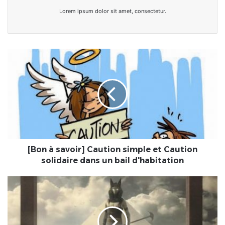
Lorem ipsum dolor sit amet, consectetur.
[Bon
à
savoir]
Caution
simple
et
Caution
solidaire
dans
un
[Bon à savoir] Caution simple et Caution
bail
solidaire dans un bail d'habitation
d'habitation
[Spiritualité]
Les
morts
ne
sont