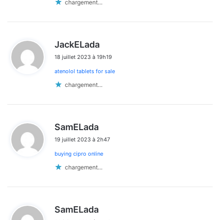
chargement…
d
JackELada
i
18 juillet 2023 à 19h19
t
atenolol tablets for sale
:
chargement…
d
SamELada
i
19 juillet 2023 à 2h47
t
buying cipro online
:
chargement…
d
SamELada
i