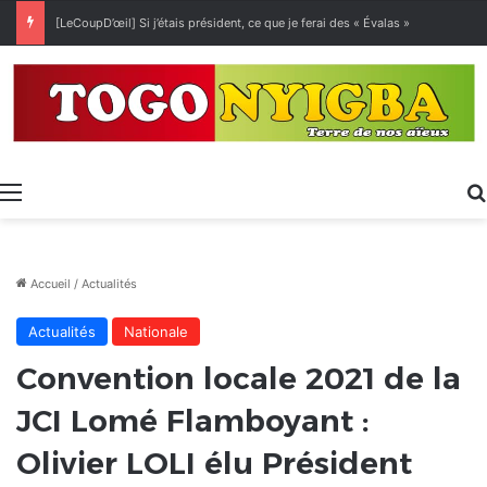
[LeCoupD’œil] Si j’étais président, ce que je ferai des « Évalas »
Menu
Accueil
/
Actualités
Actualités
Nationale
Convention locale 2021 de la
JCI Lomé Flamboyant :
Olivier LOLI élu Président