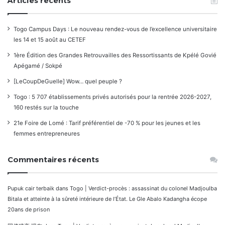
Articles récents
Togo Campus Days : Le nouveau rendez-vous de l’excellence universitaire
les 14 et 15 août au CETEF
1ère Édition des Grandes Retrouvailles des Ressortissants de Kpélé Govié
Apégamé / Sokpé
[LeCoupDeGuelle] Wow… quel peuple ?
Togo : 5 707 établissements privés autorisés pour la rentrée 2026-2027,
160 restés sur la touche
21e Foire de Lomé : Tarif préférentiel de -70 % pour les jeunes et les
femmes entrepreneures
Commentaires récents
Pupuk cair terbaik
dans
Togo | Verdict-procès : assassinat du colonel Madjoulba
Bitala et atteinte à la sûreté intérieure de l’État. Le Gle Abalo Kadangha écope
20ans de prison