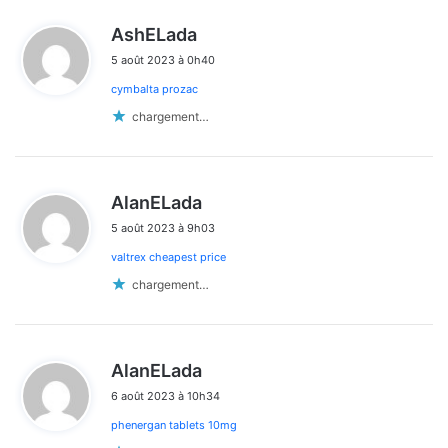
d
AshELada
i
5 août 2023 à 0h40
t
cymbalta prozac
:
chargement…
d
AlanELada
i
5 août 2023 à 9h03
t
valtrex cheapest price
:
chargement…
d
AlanELada
i
6 août 2023 à 10h34
t
phenergan tablets 10mg
: