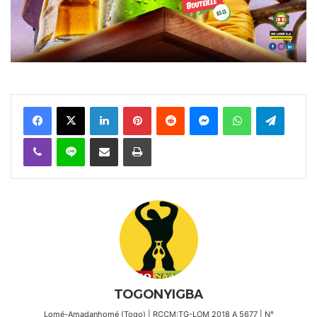
Facebook
X
Linkedin
Pinterest
Reddit
Messenger
WhatsApp
Telegra
Viber
Ligne
Partager par email
Imprimer
TOGONYIGBA
Lomé-Amadanhomé (Togo) | RCCM:TG-LOM 2018 A 5677 | N°