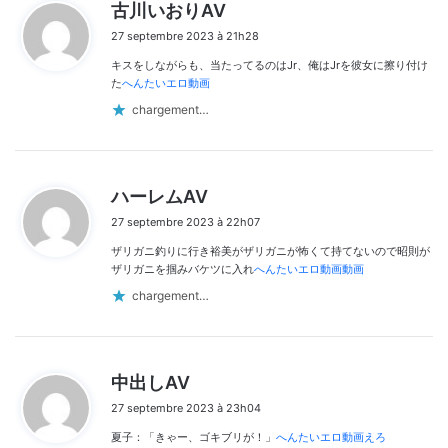
d
古川いおりAV
i
27 septembre 2023 à 21h28
t
キスをしながらも、当たってるのはJr、俺はJrを彼女に擦り付け
:
た
へんたいエロ動画
chargement…
d
ハーレムAV
i
27 septembre 2023 à 22h07
t
ザリガニ釣りに行き裕美がザリガニが怖くて持てないので昭則が
:
ザリガニを掴みバケツに入れ
へんたいエロ動画動画
chargement…
d
中出しAV
i
27 septembre 2023 à 23h04
t
夏子：「きゃー、ゴキブリが！」
へんたいエロ動画えろ