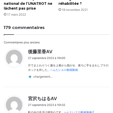
national de l’UNATROT ne
réhabilitée ?
lâchent pas prise
18 novembre 2021
17 mars 2022
179 commentaires
Navigation
Commentaires plus anciens
d
後藤里香AV
dans
i
27 septembre 2023 à 15h00
t
les
汗でまとわりつく服を上着から脱がせ、後ろに手をまわしブラの
:
commentaires
ホックを外した。
へんたいエロ動画動画
chargement…
d
宮沢ちはるAV
i
27 septembre 2023 à 15h32
t
私の今の生活は彼中心です。
へんたいエロ動画無修正