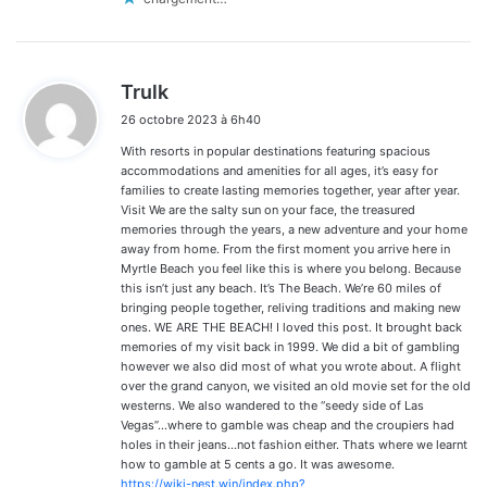
d
Trulk
i
26 octobre 2023 à 6h40
t
With resorts in popular destinations featuring spacious
:
accommodations and amenities for all ages, it’s easy for
families to create lasting memories together, year after year.
Visit We are the salty sun on your face, the treasured
memories through the years, a new adventure and your home
away from home. From the first moment you arrive here in
Myrtle Beach you feel like this is where you belong. Because
this isn’t just any beach. It’s The Beach. We’re 60 miles of
bringing people together, reliving traditions and making new
ones. WE ARE THE BEACH! I loved this post. It brought back
memories of my visit back in 1999. We did a bit of gambling
however we also did most of what you wrote about. A flight
over the grand canyon, we visited an old movie set for the old
westerns. We also wandered to the “seedy side of Las
Vegas”…where to gamble was cheap and the croupiers had
holes in their jeans…not fashion either. Thats where we learnt
how to gamble at 5 cents a go. It was awesome.
https://wiki-nest.win/index.php?