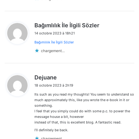
d
Bağımlılık İle İlgili Sözler
i
14 octobre 2023 à 18h21
t
Bağımlılık İle İlgili Sözler
:
chargement…
d
Dejuane
i
18 octobre 2023 à 2h19
t
Its such as you read my thoughts! You seem to understand so
:
much approximately this, like you wrote the e-book in it or
something.
I feel that you simply could do with some p.c. to power the
message house a bit, however
instead of that, this is excellent blog. A fantastic read.
I’ll definitely be back.
chargement…