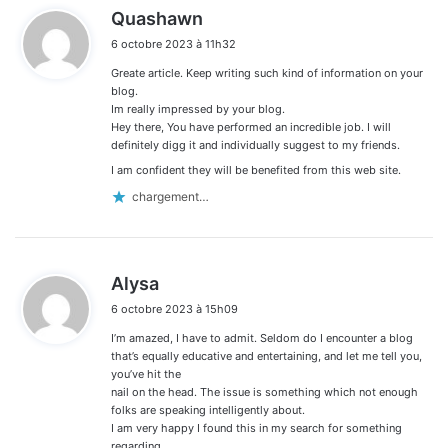
d
Quashawn
i
6 octobre 2023 à 11h32
t
Greate article. Keep writing such kind of information on your
:
blog.
Im really impressed by your blog.
Hey there, You have performed an incredible job. I will
definitely digg it and individually suggest to my friends.
I am confident they will be benefited from this web site.
chargement…
d
Alysa
i
6 octobre 2023 à 15h09
t
I’m amazed, I have to admit. Seldom do I encounter a blog
:
that’s equally educative and entertaining, and let me tell you,
you’ve hit the
nail on the head. The issue is something which not enough
folks are speaking intelligently about.
I am very happy I found this in my search for something
regarding