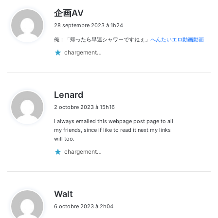
d
企画AV
i
28 septembre 2023 à 1h24
t
俺：「帰ったら早速シャワーですねぇ」
へんたいエロ動画動画
:
chargement…
d
Lenard
i
2 octobre 2023 à 15h16
t
I always emailed this webpage post page to all
:
my friends, since if like to read it next my links
will too.
chargement…
d
Walt
i
6 octobre 2023 à 2h04
t