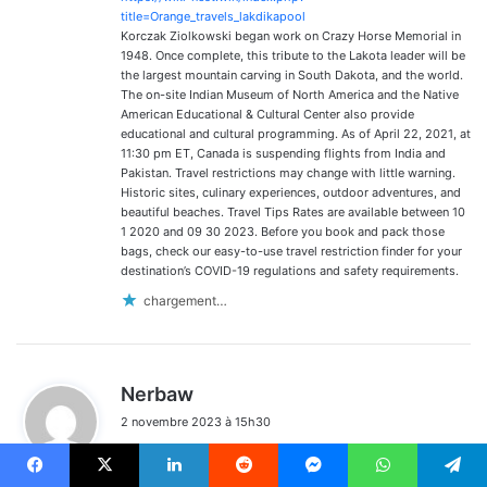
title=Orange_travels_lakdikapool
Korczak Ziolkowski began work on Crazy Horse Memorial in
1948. Once complete, this tribute to the Lakota leader will be
the largest mountain carving in South Dakota, and the world.
The on-site Indian Museum of North America and the Native
American Educational & Cultural Center also provide
educational and cultural programming. As of April 22, 2021, at
11:30 pm ET, Canada is suspending flights from India and
Pakistan. Travel restrictions may change with little warning.
Historic sites, culinary experiences, outdoor adventures, and
beautiful beaches. Travel Tips Rates are available between 10
1 2020 and 09 30 2023. Before you book and pack those
bags, check our easy-to-use travel restriction finder for your
destination’s COVID-19 regulations and safety requirements.
chargement…
d
Nerbaw
i
2 novembre 2023 à 15h30
t
Cenforce pills
– Institutions can collaborate with
:
pharmaceutical companies to offer internships and research
Facebook
X
Linkedin
Reddit
Messenger
WhatsApp
Telegram