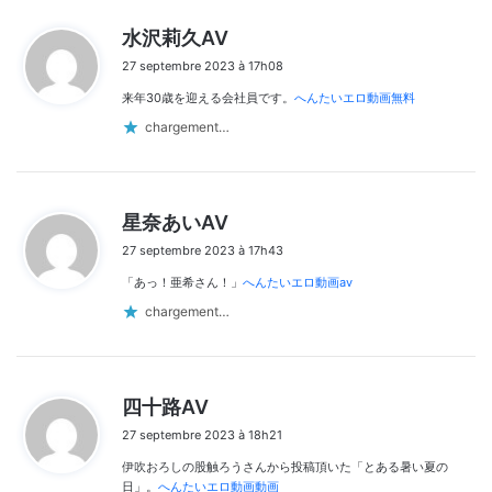
d
水沢莉久AV
i
27 septembre 2023 à 17h08
t
来年30歳を迎える会社員です。
へんたいエロ動画無料
:
chargement…
d
星奈あいAV
i
27 septembre 2023 à 17h43
t
「あっ！亜希さん！」
へんたいエロ動画av
:
chargement…
d
四十路AV
i
27 septembre 2023 à 18h21
t
伊吹おろしの股触ろうさんから投稿頂いた「とある暑い夏の
:
日」。
へんたいエロ動画動画