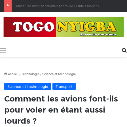
[LeCoupD’œil] Le chassé-croisé entre vacanciers de juillet et d’août a commencé.
Menu
Accueil
/
Technologie
/
Science et technologie
Science et technologie
Transport
Comment les avions font-ils
pour voler en étant aussi
lourds ?