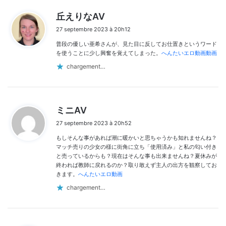
d
丘えりなAV
i
27 septembre 2023 à 20h12
t
普段の優しい亜希さんが、見た目に反してお仕置きというワード
:
を使うことに少し興奮を覚えてしまった。
へんたいエロ動画動画
chargement…
d
ミニAV
i
27 septembre 2023 à 20h52
t
もしそんな事があれば潮に暖かいと思ちゃうかも知れませんね？
:
マッチ売りの少女の様に街角に立ち「使用済み」と私の匂い付き
と売っているからも？現在はそんな事も出来ませんね？夏休みが
終われば教師に戻れるのか？取り敢えず主人の出方を観察してお
きます。
へんたいエロ動画
chargement…