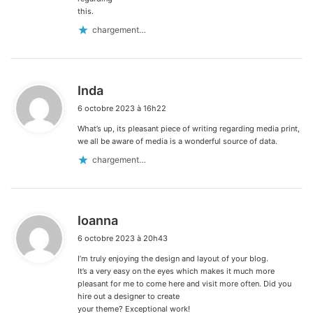
this.
chargement…
d
Inda
i
6 octobre 2023 à 16h22
t
What’s up, its pleasant piece of writing regarding media print,
:
we all be aware of media is a wonderful source of data.
chargement…
d
Ioanna
i
6 octobre 2023 à 20h43
t
I’m truly enjoying the design and layout of your blog.
:
It’s a very easy on the eyes which makes it much more
pleasant for me to come here and visit more often. Did you
hire out a designer to create
your theme? Exceptional work!