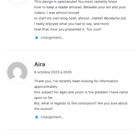
This design is spectacular! You most certainly know
:
how to keep a reader amused. Between your wit and your
videos, I was almost moved
to start my own blog (well, almost…HaHa!) Wonderful job.
I really enjoyed what you had to say, and more
than that, how you presented it. Too cool!
chargement…
d
Aira
i
6 octobre 2023 à 2h05
t
Thank you, I’ve recently been looking for information
:
approximately
this subject for ages and yours is the greatest I have came
upon so far.
But, what in regards to the conclusion? Are you sure about
the source?
chargement…