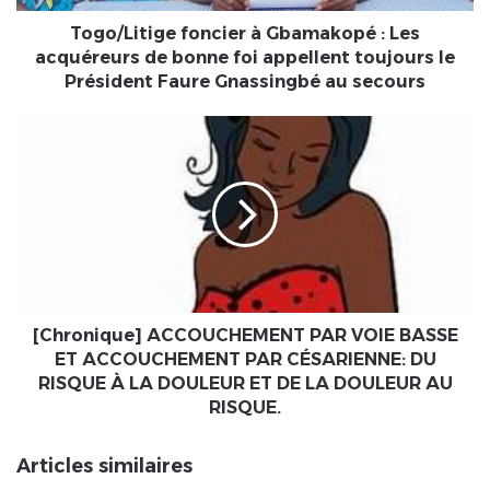
bonne
foi
Togo/Litige foncier à Gbamakopé : Les
appellent
acquéreurs de bonne foi appellent toujours le
toujours
Président Faure Gnassingbé au secours
le
Président
[Chronique]
Faure
ACCOUCHEMENT
Gnassingbé
PAR
au
VOIE
secours
BASSE
ET
ACCOUCHEMENT
PAR
CÉSARIENNE:
DU
[Chronique] ACCOUCHEMENT PAR VOIE BASSE
RISQUE
ET ACCOUCHEMENT PAR CÉSARIENNE: DU
À
RISQUE À LA DOULEUR ET DE LA DOULEUR AU
LA
RISQUE.
DOULEUR
ET
Articles similaires
DE