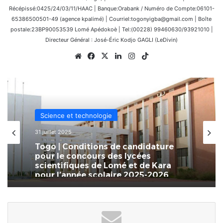
Récépissé:0425/24/03/11/HAAC | Banque:Orabank / Numéro de Compte:06101-
65386500501-49 (agence kpalimé) | Courriel:togonyigba@gmail.com | Boîte
postale:23BP90053539 Lomé Apédokoè | Tel:(00228) 99460630/93921010 |
Directeur Général : José-Éric Kodjo GAGLI (LeDivin)
Website
Facebook
X
Linkedin
Instagram
TikTok
Science et technologie
31 juillet 2025
Togo | Conditions de candidature
pour le concours des lycées
scientifiques de Lomé et de Kara
pour l’année scolaire 2025-2026