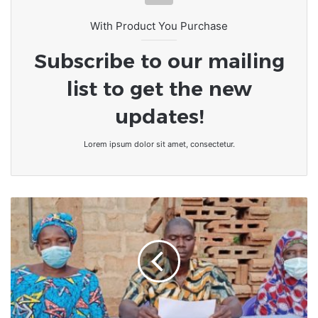
With Product You Purchase
Subscribe to our mailing
list to get the new
updates!
Lorem ipsum dolor sit amet, consectetur.
Togo/Litige
foncier
à
Gbamakopé
:
Les
acquéreurs
de