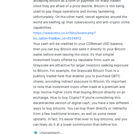
accepting Bitcoin as a form of payment for many traders
since they are afraid of a price decline. Bitcoin is still being
used to pay illegal operations and money laundering,
unfortunately. On the other hand, secret agencies around the
world are beefing up their cybersecurity and anti-crypto crime
capabilities.
https://www.ntos.co.kr/bbs/board.php?
bo_table=free&wr_id=6534812
Your cash will be credited to your CDReload USD balance,
then you can buy Bitcoin and send it directly to your Bitcoin
wallet before even leaving the store. It’s that simple!
Investment trusts offered by reputable firms such as
Grayscale are attractive for larger investors seeking exposure
to Bitcoin. For example, the Grayscale Bitcoin Trust is a
publicly traded fund that enables you to purchase GBTC
shares, providing indirect exposure to Bitcoin. It’s important
to note that investment trusts often trade at a premium and
may involve higher costs than buying Bitcoin directly on an
exchange. How to buy Crypto? If you’re considering this
decentralized version of digital cash, you have a few different
ways to buy bitcoins. You can buy them directly or indirectly
from a few traditional brokers, as well as some newer
upstarts. In fact, it’s easier than ever to buy bitcoins, and you
can likely do it at a lower commission than before too.
chargement…