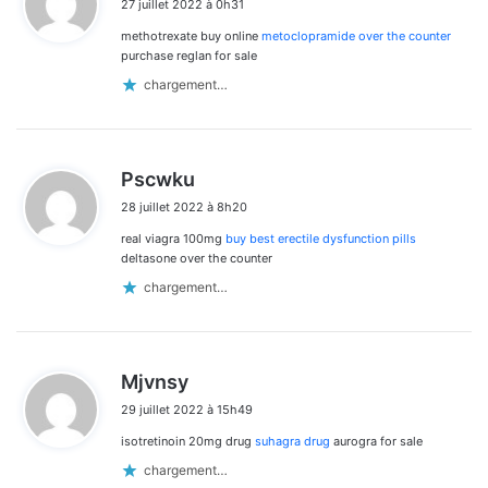
27 juillet 2022 à 0h31
t
methotrexate buy online
metoclopramide over the counter
:
purchase reglan for sale
chargement…
d
Pscwku
i
28 juillet 2022 à 8h20
t
real viagra 100mg
buy best erectile dysfunction pills
:
deltasone over the counter
chargement…
d
Mjvnsy
i
29 juillet 2022 à 15h49
t
isotretinoin 20mg drug
suhagra drug
aurogra for sale
:
chargement…