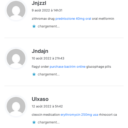
d
Jnjzzl
i
9 août 2022 à 14h31
t
zithromax drug
prednisolone 40mg oral
oral metformin
:
chargement…
d
Jndajn
i
10 août 2022 à 21h43
t
flagyl order
purchase bactrim online
glucophage pills
:
chargement…
d
Ulxaso
i
12 août 2022 à 5h42
t
cleocin medication
erythromycin 250mg usa
rhinocort ca
:
chargement…