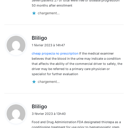
Seven patients 27 of total were free of disease progression
50 months after enrollment
chargement…
d
Bliligo
i
1 février 2023 à 14h47
t
cheap propecia no prescription
If the medical examiner
:
believes that the blood in the urine may indicate a condition
that affects the ability of the commercial driver to safely, the
driver may be referred to a primary care physician or
specialist for further evaluation
chargement…
d
Bliligo
i
3 février 2023 à 13h40
t
Food and Drug Administration FDA designated thiotepa as a
:
conditioning treatment for use prior to hematopoietic stem