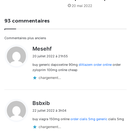
20 mai 2022
93 commentaires
Navigation
Commentaires plus anciens
d
Mesehf
dans
i
20 juillet 2022 à 21h55
t
les
buy generic dapoxetine 90mg
diltiazem order online
order
:
commentaires
zyloprim 100mg online cheap
chargement…
d
Bsbxib
i
22 juillet 2022 à 3h04
t
buy viagra 150mg online
order cialis 5mg generic
cialis 5mg
:
chargement…