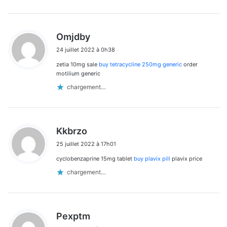
d
Omjdby
i
24 juillet 2022 à 0h38
t
zetia 10mg sale
buy tetracycline 250mg generic
order
:
motilium generic
chargement…
d
Kkbrzo
i
25 juillet 2022 à 17h01
t
cyclobenzaprine 15mg tablet
buy plavix pill
plavix price
:
chargement…
d
Pexptm
i