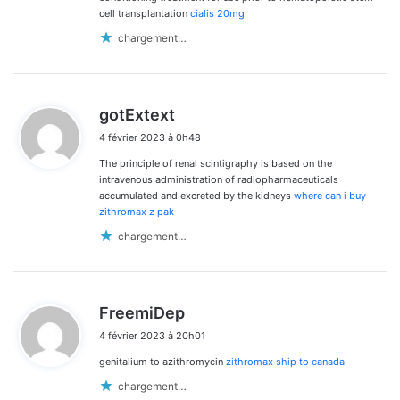
cell transplantation
cialis 20mg
chargement…
d
gotExtext
i
4 février 2023 à 0h48
t
The principle of renal scintigraphy is based on the
:
intravenous administration of radiopharmaceuticals
accumulated and excreted by the kidneys
where can i buy
zithromax z pak
chargement…
d
FreemiDep
i
4 février 2023 à 20h01
t
genitalium to azithromycin
zithromax ship to canada
:
chargement…