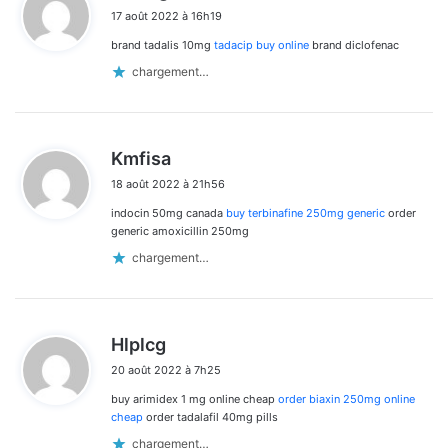
i
17 août 2022 à 16h19
t
brand tadalis 10mg
tadacip buy online
brand diclofenac
:
chargement…
d
Kmfisa
i
18 août 2022 à 21h56
t
indocin 50mg canada
buy terbinafine 250mg generic
order
:
generic amoxicillin 250mg
chargement…
d
Hlplcg
i
20 août 2022 à 7h25
t
buy arimidex 1 mg online cheap
order biaxin 250mg online
:
cheap
order tadalafil 40mg pills
chargement…