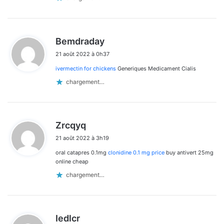
d
Bemdraday
i
21 août 2022 à 0h37
t
ivermectin for chickens
Generiques Medicament Cialis
:
chargement…
d
Zrcqyq
i
21 août 2022 à 3h19
t
oral catapres 0.1mg
clonidine 0.1 mg price
buy antivert 25mg
:
online cheap
chargement…
d
Iedlcr