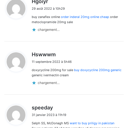
Hgoiyr
i
29 août 2022 à 10h29
t
buy zanaflex online
order inderal 20mg online cheap
order
:
metoclopramide 20mg sale
chargement…
d
Hswwwm
i
11 septembre 2022 à 5h46
t
doxycycline 200mg for sale
buy doxycycline 200mg generic
:
generic ivermectin cream
chargement…
d
speeday
i
31 janvier 2023 à 11h19
t
Selph SS, McDonagh MS
want to buy priligy in pakistan
: