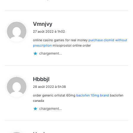
d
Vmnjvy
i
27 août 2022 à 1h02
t
online casino games for real money
purchase clomid without
:
prescription
misoprostol online order
chargement…
d
Hbbbjl
i
28 août 2022 à 5h38
t
order generic orlistat 60mg
baclofen 10mg brand
baclofen
:
canada
chargement…
d