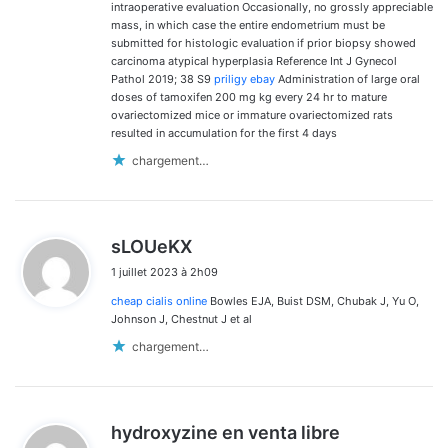
intraoperative evaluation Occasionally, no grossly appreciable
mass, in which case the entire endometrium must be
submitted for histologic evaluation if prior biopsy showed
carcinoma atypical hyperplasia Reference Int J Gynecol
Pathol 2019; 38 S9
priligy ebay
Administration of large oral
doses of tamoxifen 200 mg kg every 24 hr to mature
ovariectomized mice or immature ovariectomized rats
resulted in accumulation for the first 4 days
chargement…
d
sLOUeKX
i
1 juillet 2023 à 2h09
t
cheap cialis online
Bowles EJA, Buist DSM, Chubak J, Yu O,
:
Johnson J, Chestnut J et al
chargement…
d
hydroxyzine en venta libre
i