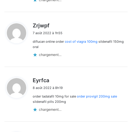
d
Zrjwpf
i
7 août 2022 à 1h55
t
diflucan online order
cost of viagra 100mg
sildenafil 150mg
:
oral
chargement…
d
Eyrfca
i
8 août 2022 à 8h19
t
order tadalafil 10mg for sale
order provigil 200mg sale
:
sildenafil pills 200mg
chargement…