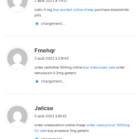
2 août 2022 à 17h27
t
cialis 5 mg
buy avodart online cheap
purchase dutasteride
:
pills
chargement…
d
Fmehqr
i
3 août 2022 à 23h55
t
order ranitidine 300mg online
buy meloxicam sale
order
:
tamsulosin 0.2mg generic
chargement…
d
Jwlcse
i
5 août 2022 à 6h32
t
order ondansetron online cheap
order valacyclovir 1000mg
:
for sale
buy propecia 1mg generic
chargement…