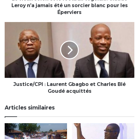
jamais
Leroy n'a jamais été un sorcier blanc pour les
été
Éperviers
un
sorcier
Justice/CPI
blanc
:
pour
Laurent
les
Gbagbo
Éperviers
et
Charles
Blé
Goudé
acquittés
Justice/CPI : Laurent Gbagbo et Charles Blé
Goudé acquittés
Articles similaires