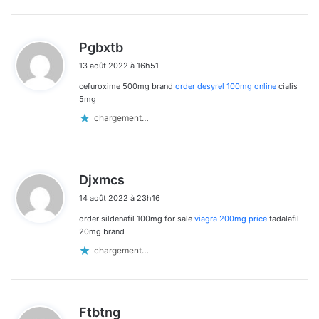
d
Pgbxtb
i
13 août 2022 à 16h51
t
cefuroxime 500mg brand
order desyrel 100mg online
cialis
:
5mg
chargement…
d
Djxmcs
i
14 août 2022 à 23h16
t
order sildenafil 100mg for sale
viagra 200mg price
tadalafil
:
20mg brand
chargement…
d
Ftbtng