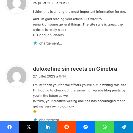
25 juillet 2023 à 20h27
t
I think this is among the most important information for me.
:
And i’m glad reading your article. But want to
remark on some general things, The site style is great, the
articles is really nice :
D. Good job, cheers
chargement…
d
duloxetine sin receta en Ginebra
i
27 juillet 2023 à 1h14
t
I must thank you for the efforts you’ve put in writing this site.
:
I’m hoping to check out the same high-grade blog posts by
you in the future as well.
In truth, your creative writing abilities has encouraged me to
get my very own blog now
chargement…
Facebook
X
Linkedin
Reddit
Messenger
WhatsApp
Telegram