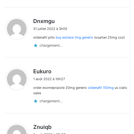
d
Dnxmgu
i
31 juillet 2022 à 3h05
t
sildenafil pills
buy estrace 1mg generic
losartan 25mg cost
:
chargement…
d
Eukuro
i
1 août 2022 à 10h27
t
order esomeprazole 20mg generic
sildenafil 150mg
us cialis
:
sales
chargement…
d
Znuiqb
i