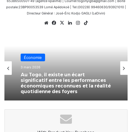
65386500501-49 (agence kpalimé) | Courriel:togonyigba@gmail.com | Boîte
postale:23BP90053539 Lomé Apédokoè | Tel:(00228) 99460630/93921010 |
Directeur Général : José-Éric Kodjo GAGLI (LeDivin)
Website
Facebook
X
Linkedin
Instagram
TikTok
Afrique
Économie
14 février 2026
Côte d’Ivoire : Naya Jarvis Zamblé,
3 mars 2026
députée, propose de légaliser la
polygamie dans le pays
Au Togo, il existe un écart
significatif entre les performances
économiques reconnues et la réalité
quotidienne des foyers