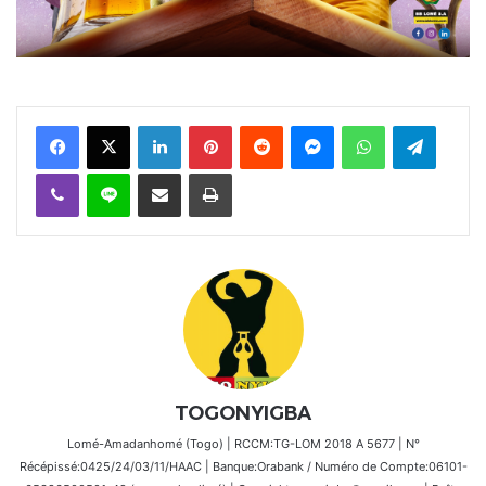
Facebook
X
Linkedin
Pinterest
Reddit
Messenger
WhatsApp
Telegra
Viber
Ligne
Partager par email
Imprimer
TOGONYIGBA
Lomé-Amadanhomé (Togo) | RCCM:TG-LOM 2018 A 5677 | N°
Récépissé:0425/24/03/11/HAAC | Banque:Orabank / Numéro de Compte:06101-