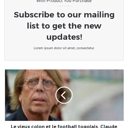
With Product You Purchase
Subscribe to our mailing
list to get the new
updates!
Lorem ipsum dolor sit amet, consectetur.
Le
vieux
colon
et
le
football
togolais.
Claude
Leroy
n'a
Le vieux colon et le football togolais. Claude