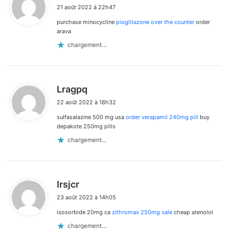
i
21 août 2022 à 22h47
t
purchase minocycline
pioglitazone over the counter
order
:
arava
chargement…
d
Lragpq
i
22 août 2022 à 18h32
t
sulfasalazine 500 mg usa
order verapamil 240mg pill
buy
:
depakote 250mg pills
chargement…
d
Irsjcr
i
23 août 2022 à 14h05
t
isosorbide 20mg ca
zithromax 250mg sale
cheap atenolol
:
chargement…