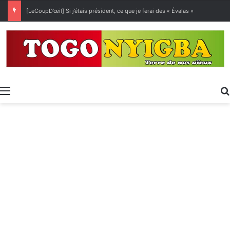
Exposition spécialisée • Expo 2027 : Sélection des entreprises togolaises pour la « Journée économique »
Menu