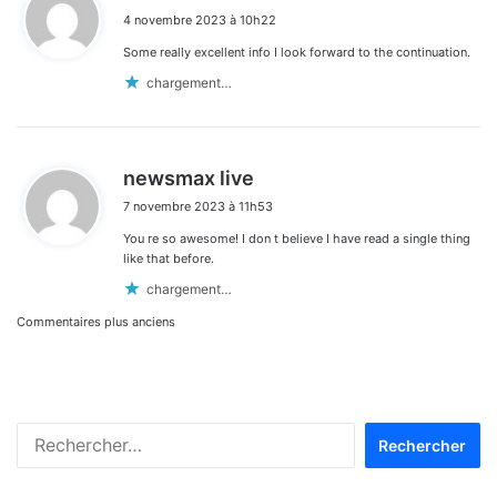
i
4 novembre 2023 à 10h22
t
Some really excellent info I look forward to the continuation.
:
chargement…
d
newsmax live
i
7 novembre 2023 à 11h53
t
You re so awesome! I don t believe I have read a single thing
:
like that before.
chargement…
Navigation
Commentaires plus anciens
dans
les
Rechercher :
commentaires