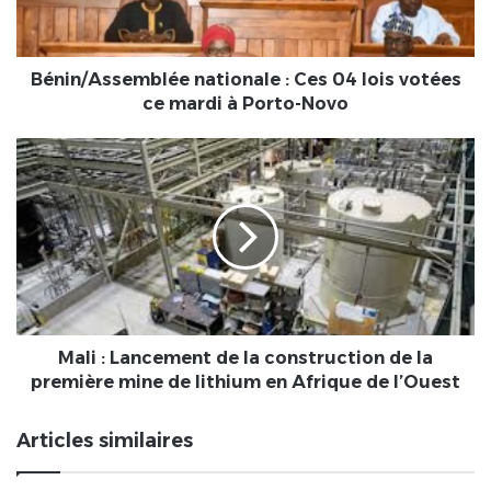
votées
ce
mardi
à
Bénin/Assemblée nationale : Ces 04 lois votées
Porto-
ce mardi à Porto-Novo
Novo
Mali
:
Lancement
de
la
construction
de
la
première
mine
Mali : Lancement de la construction de la
de
première mine de lithium en Afrique de l’Ouest
lithium
en
Articles similaires
Afrique
de