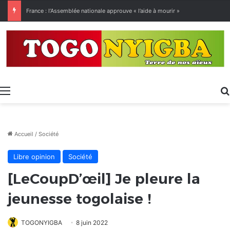
[LeCoupD’œil] Le chassé-croisé entre vacanciers de juillet et d’août a commencé.
Menu
Accueil
/
Société
Libre opinion
Société
[LeCoupD’œil] Je pleure la
jeunesse togolaise !
TOGONYIGBA
8 juin 2022