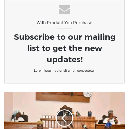
With Product You Purchase
Subscribe to our mailing
list to get the new
updates!
Lorem ipsum dolor sit amet, consectetur.
Bénin/Assemblée
nationale
:
Ces
04
lois