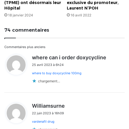
(TPME) ont désormais leur
exclusive du promoteur,
Hôpital
Laurent N’POH
18 janvier 2024
16 avril 2022
74 commentaires
Navigation
Commentaires plus anciens
d
where can i order doxycycline
dans
i
25 avril 2023 à 6h24
t
les
where to buy doxycycline 100mg
:
commentaires
chargement…
d
Williamsurne
i
22 juin 2023 à 16h09
t
vardenafil drug
: