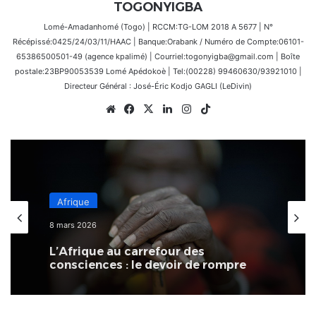
TOGONYIGBA
Lomé-Amadanhomé (Togo) | RCCM:TG-LOM 2018 A 5677 | N°
Récépissé:0425/24/03/11/HAAC | Banque:Orabank / Numéro de Compte:06101-
65386500501-49 (agence kpalimé) | Courriel:togonyigba@gmail.com | Boîte
postale:23BP90053539 Lomé Apédokoè | Tel:(00228) 99460630/93921010 |
Directeur Général : José-Éric Kodjo GAGLI (LeDivin)
Website
Facebook
X
Linkedin
Instagram
TikTok
Afrique
8 mars 2026
L’Afrique au carrefour des
consciences : le devoir de rompre
avec la culture du naufrage