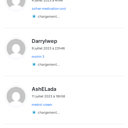
4 juillet 2023 à 4h46
t
zofran medication cost
:
chargement…
d
Darrylwep
i
9 juillet 2023 à 22h46
t
motrin 3
:
chargement…
d
AshELada
i
11 juillet 2023 à 18h56
t
medrol cream
:
chargement…