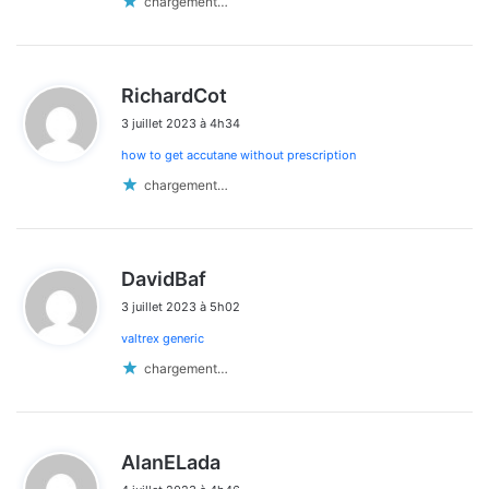
chargement…
d
RichardCot
i
3 juillet 2023 à 4h34
t
how to get accutane without prescription
:
chargement…
d
DavidBaf
i
3 juillet 2023 à 5h02
t
valtrex generic
:
chargement…
d
AlanELada
i