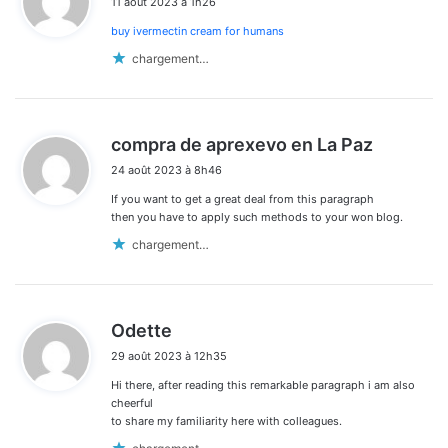
11 août 2023 à 1h26
t
buy ivermectin cream for humans
:
chargement…
d
compra de aprexevo en La Paz
i
24 août 2023 à 8h46
t
If you want to get a great deal from this paragraph
:
then you have to apply such methods to your won blog.
chargement…
d
Odette
i
29 août 2023 à 12h35
t
Hi there, after reading this remarkable paragraph i am also
:
cheerful
to share my familiarity here with colleagues.