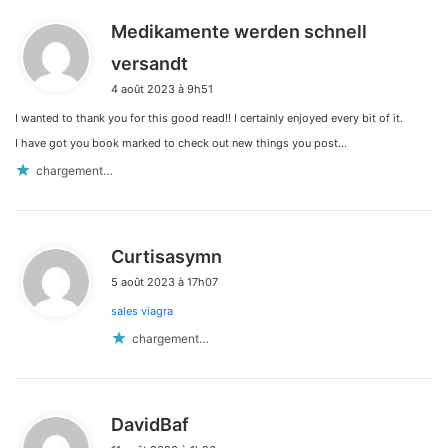
Medikamente werden schnell
d
versandt
i
4 août 2023 à 9h51
t
I wanted to thank you for this good read!! I certainly enjoyed every bit of it.
:
I have got you book marked to check out new things you post…
chargement…
d
Curtisasymn
i
5 août 2023 à 17h07
t
sales viagra
:
chargement…
d
DavidBaf
i