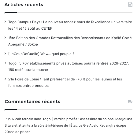
Articles récents
Togo Campus Days : Le nouveau rendez-vous de l’excellence universitaire
les 14 et 15 août au CETEF
1ère Édition des Grandes Retrouvailles des Ressortissants de Kpélé Govié
Apégamé / Sokpé
[LeCoupDeGuelle] Wow… quel peuple ?
Togo : 5 707 établissements privés autorisés pour la rentrée 2026-2027,
160 restés sur la touche
21e Foire de Lomé : Tarif préférentiel de -70 % pour les jeunes et les
femmes entrepreneures
Commentaires récents
Pupuk cair terbaik
dans
Togo | Verdict-procès : assassinat du colonel Madjoulba
Bitala et atteinte à la sûreté intérieure de l’État. Le Gle Abalo Kadangha écope
20ans de prison