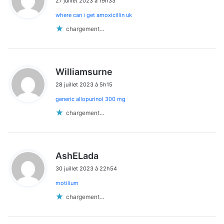
27 juillet 2023 à 19h33
t
where can i get amoxicillin uk
:
chargement…
d
Williamsurne
i
28 juillet 2023 à 5h15
t
generic allopurinol 300 mg
:
chargement…
d
AshELada
i
30 juillet 2023 à 22h54
t
motilium
:
chargement…