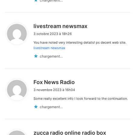
chargement…
d
livestream newsmax
i
3 octobre 2023 à 18h26
t
You have noted very interesting details! ps decent web site.
:
livestream newsmax
chargement…
d
Fox News Radio
i
3 novembre 2023 à 16h04
t
Some really excellent info I look forward to the continuation.
:
chargement…
d
zucca radio online radio box