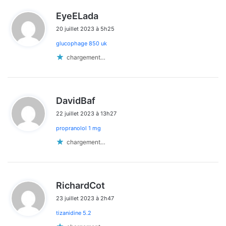
d
EyeELada
i
20 juillet 2023 à 5h25
t
glucophage 850 uk
:
chargement…
d
DavidBaf
i
22 juillet 2023 à 13h27
t
propranolol 1 mg
:
chargement…
d
RichardCot
i
23 juillet 2023 à 2h47
t
tizanidine 5.2
: