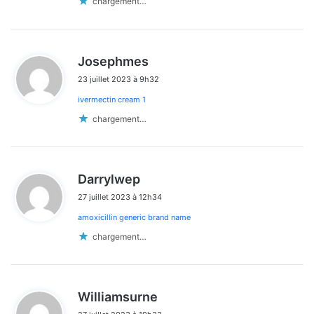
chargement…
d
Josephmes
i
23 juillet 2023 à 9h32
t
ivermectin cream 1
:
chargement…
d
Darrylwep
i
27 juillet 2023 à 12h34
t
amoxicillin generic brand name
:
chargement…
d
Williamsurne
i