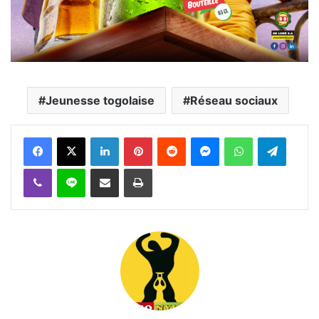
Jeunesse togolaise
Réseau sociaux
Facebook
X
Linkedin
Pinterest
Reddit
Messenger
WhatsApp
Telegra
Viber
Ligne
Partager par email
Imprimer