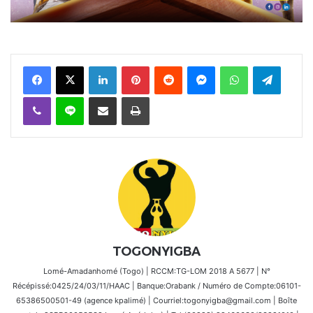
Facebook
X
Linkedin
Pinterest
Reddit
Messenger
WhatsApp
Telegra
Viber
Ligne
Partager par email
Imprimer
TOGONYIGBA
Lomé-Amadanhomé (Togo) | RCCM:TG-LOM 2018 A 5677 | N°
Récépissé:0425/24/03/11/HAAC | Banque:Orabank / Numéro de Compte:06101-
65386500501-49 (agence kpalimé) | Courriel:togonyigba@gmail.com | Boîte