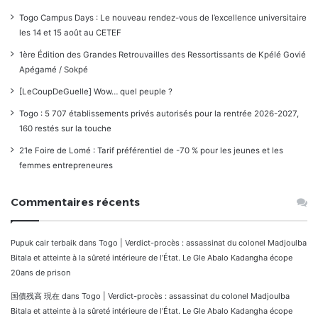
Togo Campus Days : Le nouveau rendez-vous de l’excellence universitaire
les 14 et 15 août au CETEF
1ère Édition des Grandes Retrouvailles des Ressortissants de Kpélé Govié
Apégamé / Sokpé
[LeCoupDeGuelle] Wow… quel peuple ?
Togo : 5 707 établissements privés autorisés pour la rentrée 2026-2027,
160 restés sur la touche
21e Foire de Lomé : Tarif préférentiel de -70 % pour les jeunes et les
femmes entrepreneures
Commentaires récents
Pupuk cair terbaik
dans
Togo | Verdict-procès : assassinat du colonel Madjoulba
Bitala et atteinte à la sûreté intérieure de l’État. Le Gle Abalo Kadangha écope
20ans de prison
国債残高 現在
dans
Togo | Verdict-procès : assassinat du colonel Madjoulba
Bitala et atteinte à la sûreté intérieure de l’État. Le Gle Abalo Kadangha écope