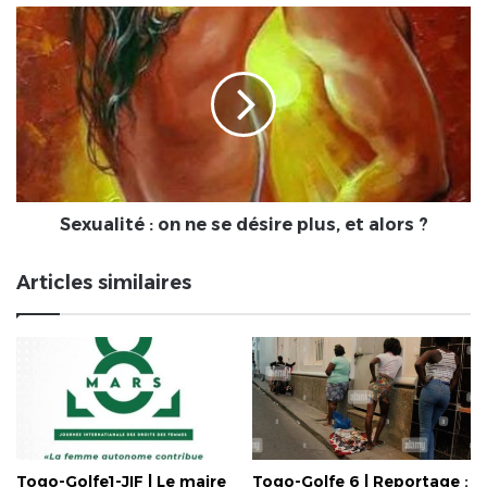
Sexualité
:
on
ne
se
désire
plus,
et
alors
?
Sexualité : on ne se désire plus, et alors ?
Articles similaires
Togo-Golfe1-JIF | Le maire
Togo-Golfe 6 | Reportage :