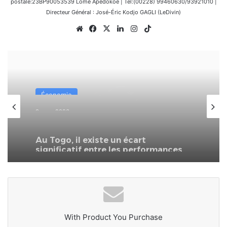
postale:23BP90053539 Lomé Apédokoè | Tel:(00228) 99460630/93921010 |
Directeur Général : José-Éric Kodjo GAGLI (LeDivin)
Website
Facebook
X
Linkedin
Instagram
TikTok
Économie
3 mars 2026
Au Togo, il existe un écart
significatif entre les performances
économiques reconnues et la réalité
quotidienne des foyers
With Product You Purchase