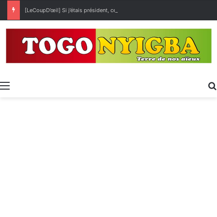
[LeCoupD’œil] Si j’étais président, ce que je ferai des « Évalas »
Menu