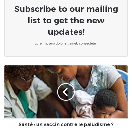
Subscribe to our mailing
list to get the new
updates!
Lorem ipsum dolor sit amet, consectetur.
Santé
:
un
vaccin
contre
le
paludisme
?
Santé : un vaccin contre le paludisme ?