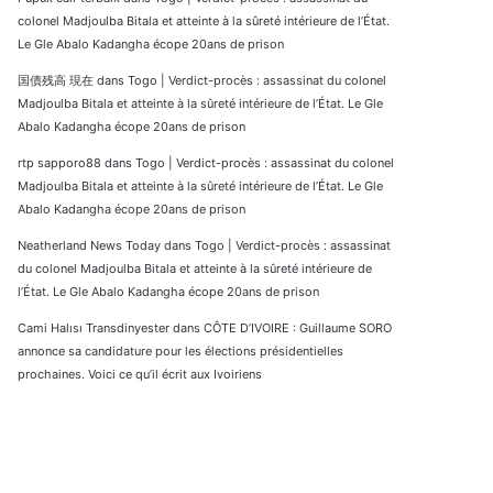
colonel Madjoulba Bitala et atteinte à la sûreté intérieure de l’État.
Le Gle Abalo Kadangha écope 20ans de prison
国債残高 現在
dans
Togo | Verdict-procès : assassinat du colonel
Madjoulba Bitala et atteinte à la sûreté intérieure de l’État. Le Gle
Abalo Kadangha écope 20ans de prison
rtp sapporo88
dans
Togo | Verdict-procès : assassinat du colonel
Madjoulba Bitala et atteinte à la sûreté intérieure de l’État. Le Gle
Abalo Kadangha écope 20ans de prison
Neatherland News Today
dans
Togo | Verdict-procès : assassinat
du colonel Madjoulba Bitala et atteinte à la sûreté intérieure de
l’État. Le Gle Abalo Kadangha écope 20ans de prison
Cami Halısı Transdinyester
dans
CÔTE D’IVOIRE : Guillaume SORO
annonce sa candidature pour les élections présidentielles
prochaines. Voici ce qu’il écrit aux Ivoiriens