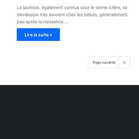
La jaunisse, également connue sous le terme ictère, se
développe très souvent chez les bébés, généralement
peu après la naissance.…
Lire la suite »
Page suivante