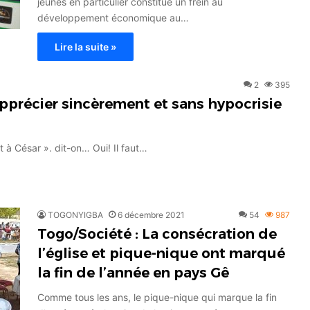
jeunes en particulier constitue un frein au
développement économique au…
Lire la suite »
2
395
apprécier sincèrement et sans hypocrisie
t à César ». dit-on… Oui! Il faut…
TOGONYIGBA
6 décembre 2021
54
987
Togo/Société : La consécration de
l’église et pique-nique ont marqué
la fin de l’année en pays Gê
Comme tous les ans, le pique-nique qui marque la fin