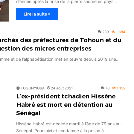
d’année après la prise de la pierre sacrée en pays…
Lire la suite »
233
1 684
chés des préfectures de Tohoun et du
gestion des micros entreprises
a femme et de l’alphabétisation met en œuvre depuis 2019 une…
TOGONYIGBA
24 août 2021
70
1 159
L’ex-président tchadien Hissène
Habré est mort en détention au
Sénégal
Hissène Habré est décédé mardi à l’âge de 79 ans au
Sénégal. Poursuivi et condamné à la prison à