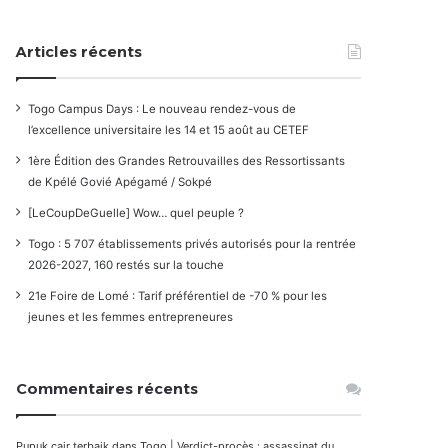
Articles récents
Togo Campus Days : Le nouveau rendez-vous de
l’excellence universitaire les 14 et 15 août au CETEF
1ère Édition des Grandes Retrouvailles des Ressortissants
de Kpélé Govié Apégamé / Sokpé
[LeCoupDeGuelle] Wow… quel peuple ?
Togo : 5 707 établissements privés autorisés pour la rentrée
2026-2027, 160 restés sur la touche
21e Foire de Lomé : Tarif préférentiel de -70 % pour les
jeunes et les femmes entrepreneures
Commentaires récents
Pupuk cair terbaik
dans
Togo | Verdict-procès : assassinat du