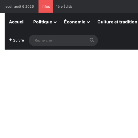
Infos
jeudi, août 6 2026
1ère Édition des Grandes Retrouvailles des Ressor
Accueil
Politique
Économie
Culture et tradition
Rechercher
Suivre