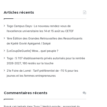
Articles récents
Togo Campus Days : Le nouveau rendez-vous de
l’excellence universitaire les 14 et 15 août au CETEF
1ère Édition des Grandes Retrouvailles des Ressortissants
de Kpélé Govié Apégamé / Sokpé
[LeCoupDeGuelle] Wow… quel peuple ?
Togo : 5 707 établissements privés autorisés pour la rentrée
2026-2027, 160 restés sur la touche
21e Foire de Lomé : Tarif préférentiel de -70 % pour les
jeunes et les femmes entrepreneures
Commentaires récents
Pupuk cair terbaik
dans
Togo | Verdict-procès : assassinat du