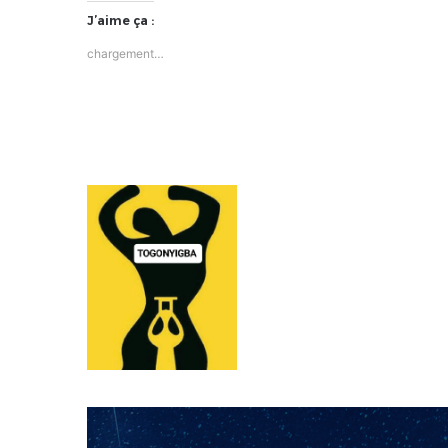
J’aime ça :
chargement…