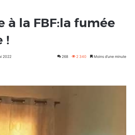
e à la FBF:la fumée
 !
ai 2022
268
2 340
Moins d’une minute