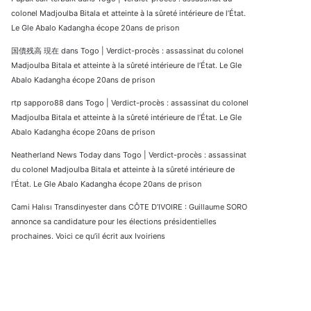
colonel Madjoulba Bitala et atteinte à la sûreté intérieure de l’État.
Le Gle Abalo Kadangha écope 20ans de prison
国債残高 現在
dans
Togo | Verdict-procès : assassinat du colonel
Madjoulba Bitala et atteinte à la sûreté intérieure de l’État. Le Gle
Abalo Kadangha écope 20ans de prison
rtp sapporo88
dans
Togo | Verdict-procès : assassinat du colonel
Madjoulba Bitala et atteinte à la sûreté intérieure de l’État. Le Gle
Abalo Kadangha écope 20ans de prison
Neatherland News Today
dans
Togo | Verdict-procès : assassinat
du colonel Madjoulba Bitala et atteinte à la sûreté intérieure de
l’État. Le Gle Abalo Kadangha écope 20ans de prison
Cami Halısı Transdinyester
dans
CÔTE D’IVOIRE : Guillaume SORO
annonce sa candidature pour les élections présidentielles
prochaines. Voici ce qu’il écrit aux Ivoiriens