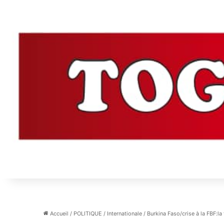
Accueil
/
POLITIQUE
/
Internationale
/
Burkina Faso/crise à la FBF:la