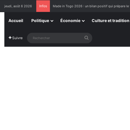
Infos
jeudi, août 6 2026
Made in Togo 2026 : un bilan positif qui prépare le 
Accueil
Politique
Économie
Culture et tradition
Rechercher
Suivre