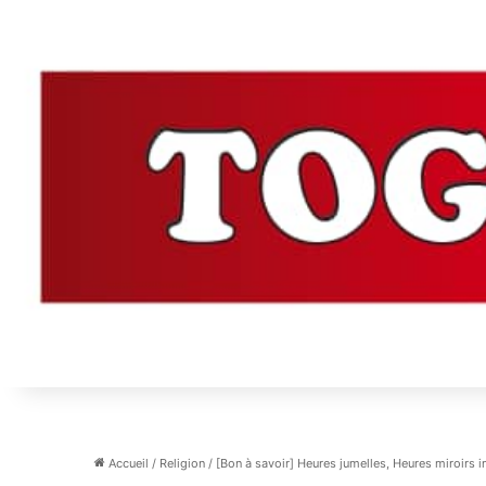
Accueil
/
Religion
/
[Bon à savoir] Heures jumelles, Heures miroirs in