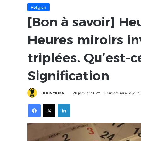
Religion
[Bon à savoir] He
Heures miroirs in
triplées. Qu’est-c
Signification
TOGONYIGBA
26 janvier 2022
Dernière mise à jour:
Facebook
X
Linkedin