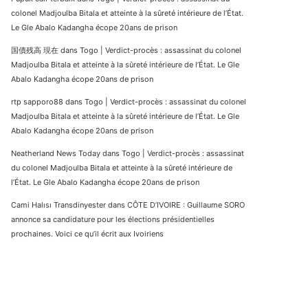
colonel Madjoulba Bitala et atteinte à la sûreté intérieure de l’État.
Le Gle Abalo Kadangha écope 20ans de prison
国債残高 現在
dans
Togo | Verdict-procès : assassinat du colonel
Madjoulba Bitala et atteinte à la sûreté intérieure de l’État. Le Gle
Abalo Kadangha écope 20ans de prison
rtp sapporo88
dans
Togo | Verdict-procès : assassinat du colonel
Madjoulba Bitala et atteinte à la sûreté intérieure de l’État. Le Gle
Abalo Kadangha écope 20ans de prison
Neatherland News Today
dans
Togo | Verdict-procès : assassinat
du colonel Madjoulba Bitala et atteinte à la sûreté intérieure de
l’État. Le Gle Abalo Kadangha écope 20ans de prison
Cami Halısı Transdinyester
dans
CÔTE D’IVOIRE : Guillaume SORO
annonce sa candidature pour les élections présidentielles
prochaines. Voici ce qu’il écrit aux Ivoiriens