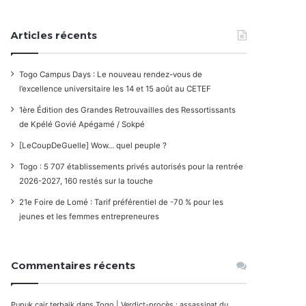
Articles récents
Togo Campus Days : Le nouveau rendez-vous de
l’excellence universitaire les 14 et 15 août au CETEF
1ère Édition des Grandes Retrouvailles des Ressortissants
de Kpélé Govié Apégamé / Sokpé
[LeCoupDeGuelle] Wow… quel peuple ?
Togo : 5 707 établissements privés autorisés pour la rentrée
2026-2027, 160 restés sur la touche
21e Foire de Lomé : Tarif préférentiel de -70 % pour les
jeunes et les femmes entrepreneures
Commentaires récents
Pupuk cair terbaik
dans
Togo | Verdict-procès : assassinat du