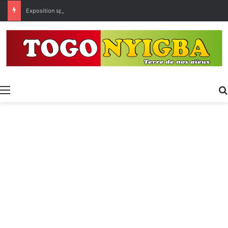
Exposition spécialisée • Expo 2027 : Sélection des entreprises togolaises pour la « Journée économique »
Menu