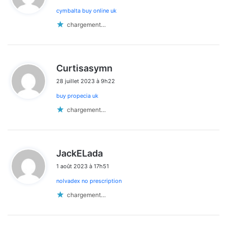
cymbalta buy online uk
:
chargement…
d
Curtisasymn
i
28 juillet 2023 à 9h22
t
buy propecia uk
:
chargement…
d
JackELada
i
1 août 2023 à 17h51
t
nolvadex no prescription
:
chargement…