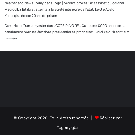
Neatherland News Today
dans
Togo | Verdict-procès : assassinat du colonel
Madjoulba Bitala et atteinte à la sûreté intérieure de l’État. Le Gle Abalo
Kadangha écope 20ans de prison
Cami Halısı Transdinyester
dans
CÔTE D’IVOIRE : Guillaume SORO annonce sa
candidature pour les élections présidentielles prochaines. Voici ce qu’il écrit aux
Ivoiriens
© Copyright 2026, Tous droits réservés |
Réaliser par
Togonyigba