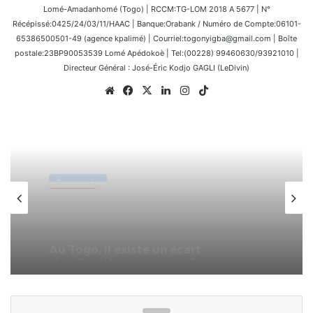
Lomé-Amadanhomé (Togo) | RCCM:TG-LOM 2018 A 5677 | N°
Récépissé:0425/24/03/11/HAAC | Banque:Orabank / Numéro de Compte:06101-
65386500501-49 (agence kpalimé) | Courriel:togonyigba@gmail.com | Boîte
postale:23BP90053539 Lomé Apédokoè | Tel:(00228) 99460630/93921010 |
Directeur Général : José-Éric Kodjo GAGLI (LeDivin)
Website
Facebook
X
Linkedin
Instagram
TikTok
Afrique
14 février 2026
Côte d’Ivoire : Naya Jarvis Zamblé,
députée, propose de légaliser la
polygamie dans le pays