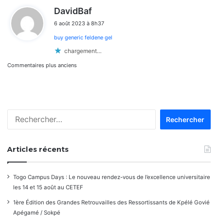
d
DavidBaf
i
6 août 2023 à 8h37
t
buy generic feldene gel
:
chargement…
Navigation
Commentaires plus anciens
dans
les
Rechercher :
commentaires
Articles récents
Togo Campus Days : Le nouveau rendez-vous de l’excellence universitaire
les 14 et 15 août au CETEF
1ère Édition des Grandes Retrouvailles des Ressortissants de Kpélé Govié
Apégamé / Sokpé