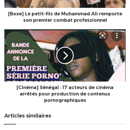
remporte
son
premier
[Boxe] Le petit-fils de Muhammad Ali remporte
combat
son premier combat professionnel
professionnel
[Cinéma]
Sénégal
:
17
acteurs
de
cinéma
arrêtés
pour
production
[Cinéma] Sénégal : 17 acteurs de cinéma
de
arrêtés pour production de contenus
contenus
pornographiques
pornographiques
Articles similaires