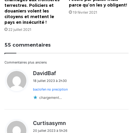
parce qu’on les y obligent!
terrestres. Policiers et
douaniers volent les
19 février 2021
citoyens et mettent le
pays en insécurité !
22 juillet 2021
55 commentaires
Navigation
Commentaires plus anciens
d
DavidBaf
dans
i
18 juillet 2023 à 2h30
t
les
baclofen no preciption
:
commentaires
chargement…
d
Curtisasymn
i
20 juillet 2023 à 5h26
t