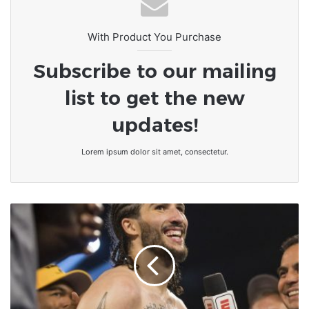
With Product You Purchase
Subscribe to our mailing
list to get the new
updates!
Lorem ipsum dolor sit amet, consectetur.
[Boxe]
Le
petit-
fils
de
Muhammad
Ali