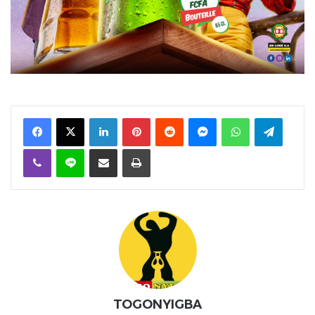
Facebook
X
Linkedin
Pinterest
Reddit
Messenger
WhatsApp
Telegra
Viber
Ligne
Partager par email
Imprimer
TOGONYIGBA