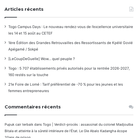
Articles récents
Togo Campus Days : Le nouveau rendez-vous de l’excellence universitaire
les 14 et 15 août au CETEF
1ère Édition des Grandes Retrouvailles des Ressortissants de Kpélé Govié
Apégamé / Sokpé
[LeCoupDeGuelle] Wow… quel peuple ?
Togo : 5 707 établissements privés autorisés pour la rentrée 2026-2027,
160 restés sur la touche
21e Foire de Lomé : Tarif préférentiel de -70 % pour les jeunes et les
femmes entrepreneures
Commentaires récents
Pupuk cair terbaik
dans
Togo | Verdict-procès : assassinat du colonel Madjoulba
Bitala et atteinte à la sûreté intérieure de l’État. Le Gle Abalo Kadangha écope
20ans de prison