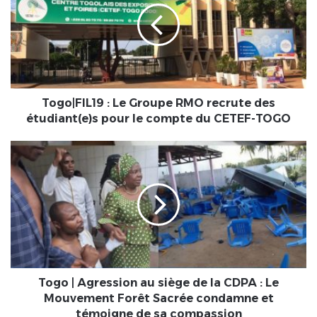
Groupe
RMO
recrute
des
étudiant(e)s
pour
le
Togo|FIL19 : Le Groupe RMO recrute des
compte
étudiant(e)s pour le compte du CETEF-TOGO
du
CETEF-
Togo
TOGO
|
Agression
au
siège
de
la
CDPA
:
Le
Togo | Agression au siège de la CDPA : Le
Mouvement
Mouvement Forêt Sacrée condamne et
Forêt
témoigne de sa compassion