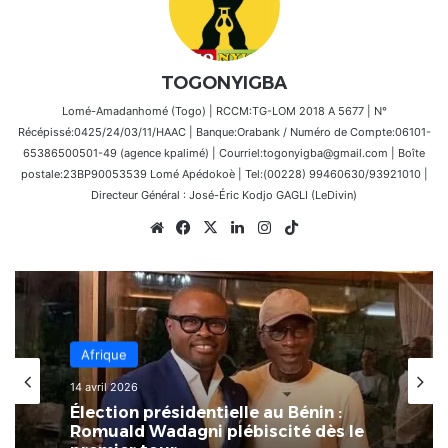
TOGONYIGBA
Lomé-Amadanhomé (Togo) | RCCM:TG-LOM 2018 A 5677 | N°
Récépissé:0425/24/03/11/HAAC | Banque:Orabank / Numéro de Compte:06101-
65386500501-49 (agence kpalimé) | Courriel:togonyigba@gmail.com | Boîte
postale:23BP90053539 Lomé Apédokoè | Tel:(00228) 99460630/93921010 |
Directeur Général : José-Éric Kodjo GAGLI (LeDivin)
Website
Facebook
X
Linkedin
Instagram
TikTok
Afrique
14 avril 2026
Afrique
Élection présidentielle au Bénin :
8 mars 2026
Romuald Wadagni plébiscité dès le