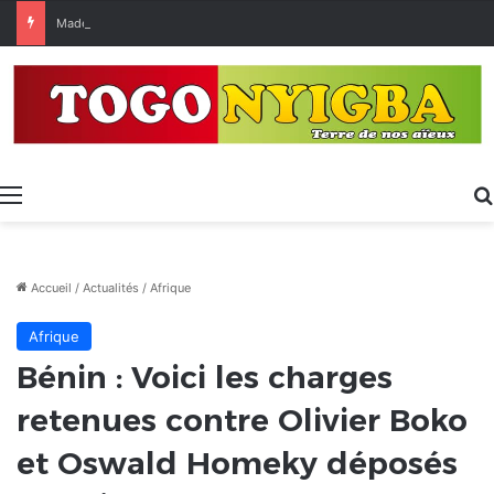
Made in Togo 2026 : un bilan positif qui prépare le terrain pour la Foire Internationale de Lomé
Menu
Accueil
/
Actualités
/
Afrique
Afrique
Bénin : Voici les charges
retenues contre Olivier Boko
et Oswald Homeky déposés