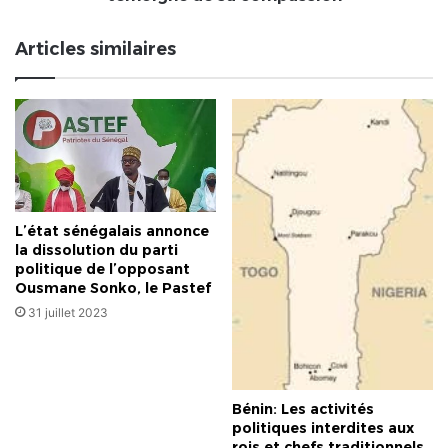
Sacrée
condamne
Articles similaires
et
témoigne
de
sa
compassion
L’état sénégalais annonce
la dissolution du parti
politique de l’opposant
Ousmane Sonko, le Pastef
31 juillet 2023
Bénin: Les activités
politiques interdites aux
rois et chefs traditionnels