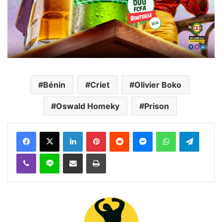
Bénin
Criet
Olivier Boko
Oswald Homeky
Prison
Facebook
X
Linkedin
Pinterest
Reddit
Messenger
WhatsApp
Telegra
Viber
Ligne
Partager par email
Imprimer