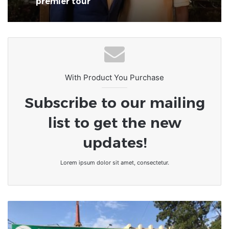
premier tour
L’Afrique au carrefour des
consciences : le devoir de rompre
avec la culture du naufrage
With Product You Purchase
Subscribe to our mailing
list to get the new
updates!
Lorem ipsum dolor sit amet, consectetur.
Togo|FIL19
:
Le