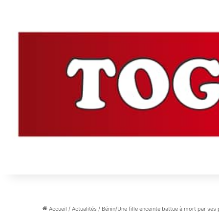
Accueil
/
Actualités
/
Bénin/Une fille enceinte battue à mort par ses 