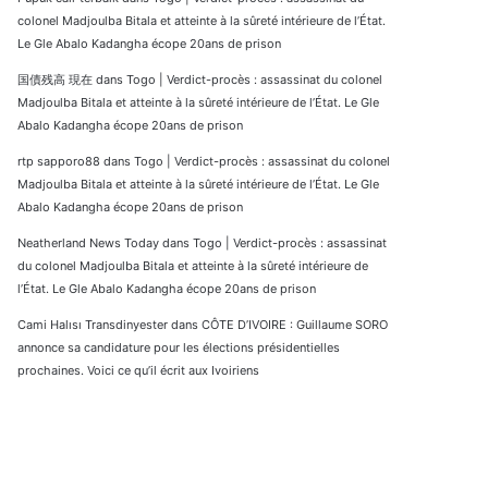
colonel Madjoulba Bitala et atteinte à la sûreté intérieure de l’État.
Le Gle Abalo Kadangha écope 20ans de prison
国債残高 現在
dans
Togo | Verdict-procès : assassinat du colonel
Madjoulba Bitala et atteinte à la sûreté intérieure de l’État. Le Gle
Abalo Kadangha écope 20ans de prison
rtp sapporo88
dans
Togo | Verdict-procès : assassinat du colonel
Madjoulba Bitala et atteinte à la sûreté intérieure de l’État. Le Gle
Abalo Kadangha écope 20ans de prison
Neatherland News Today
dans
Togo | Verdict-procès : assassinat
du colonel Madjoulba Bitala et atteinte à la sûreté intérieure de
l’État. Le Gle Abalo Kadangha écope 20ans de prison
Cami Halısı Transdinyester
dans
CÔTE D’IVOIRE : Guillaume SORO
annonce sa candidature pour les élections présidentielles
prochaines. Voici ce qu’il écrit aux Ivoiriens