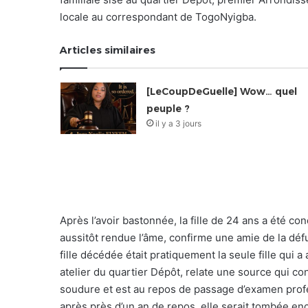
locale au correspondant de TogoNyigba.
Articles similaires
[LeCoupDeGuelle] Wow… quel
peuple ?
il y a 3 jours
Après l’avoir bastonnée, la fille de 24 ans a été con
aussitôt rendue l’âme, confirme une amie de la déf
fille décédée était pratiquement la seule fille qui
atelier du quartier Dépôt, relate une source qui conn
soudure et est au repos de passage d’examen profe
après près d’un an de repos, elle serait tombée enc