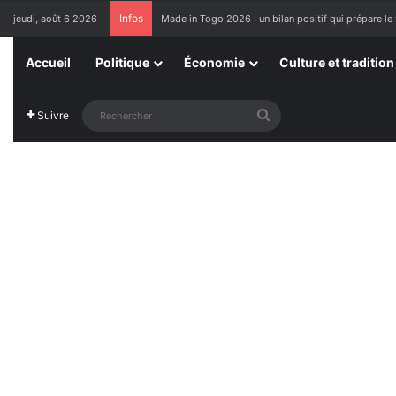
Infos
jeudi, août 6 2026
Made in Togo 2026 : un bilan positif qui prépare le 
Accueil
Politique
Économie
Culture et tradition
Rechercher
Suivre