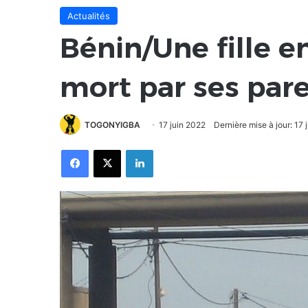
Actualités
Bénin/Une fille e
mort par ses pare
TOGONYIGBA
17 juin 2022
Dernière mise à jour: 17 
Facebook
X
Linkedin