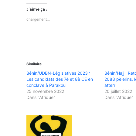
J’aime ça :
chargement…
Similaire
Bénin/UDBN-Législatives 2023 :
Bénin/Hajj : Ret
Les candidats des 7è et 8è CE en
2083 pèlerins, l
conclave à Parakou
atterri
25 novembre 2022
20 juillet 2022
Dans "Afrique"
Dans "Afrique"