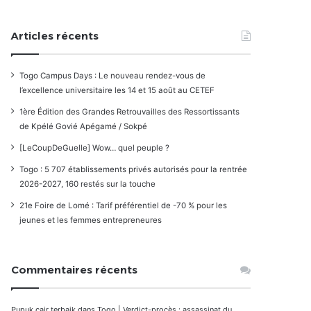
Articles récents
Togo Campus Days : Le nouveau rendez-vous de
l’excellence universitaire les 14 et 15 août au CETEF
1ère Édition des Grandes Retrouvailles des Ressortissants
de Kpélé Govié Apégamé / Sokpé
[LeCoupDeGuelle] Wow… quel peuple ?
Togo : 5 707 établissements privés autorisés pour la rentrée
2026-2027, 160 restés sur la touche
21e Foire de Lomé : Tarif préférentiel de -70 % pour les
jeunes et les femmes entrepreneures
Commentaires récents
Pupuk cair terbaik
dans
Togo | Verdict-procès : assassinat du