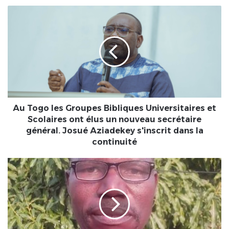
Au
Togo
les
Groupes
Bibliques
Universitaires
et
Scolaires
ont
élus
Au Togo les Groupes Bibliques Universitaires et
un
Scolaires ont élus un nouveau secrétaire
nouveau
général. Josué Aziadekey s'inscrit dans la
secrétaire
continuité
général.
Josué
Togo
Aziadekey
|
s'inscrit
Jean
dans
ANAWI
la
a
continuité
quitté
le