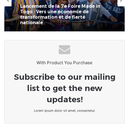
Économie
4 juillet 2026
il y a 4 semaines
La 7ème Foire Made in Togo au
CETEF Togo 2000 bat déjà son plein
Lancement de la 7e Foire Made in
Togo : Vers une économie de
transformation et de fierté
With Product You Purchase
nationale
Subscribe to our mailing
list to get the new
updates!
Lorem ipsum dolor sit amet, consectetur.