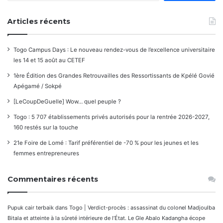
Articles récents
Togo Campus Days : Le nouveau rendez-vous de l’excellence universitaire
les 14 et 15 août au CETEF
1ère Édition des Grandes Retrouvailles des Ressortissants de Kpélé Govié
Apégamé / Sokpé
[LeCoupDeGuelle] Wow… quel peuple ?
Togo : 5 707 établissements privés autorisés pour la rentrée 2026-2027,
160 restés sur la touche
21e Foire de Lomé : Tarif préférentiel de -70 % pour les jeunes et les
femmes entrepreneures
Commentaires récents
Pupuk cair terbaik
dans
Togo | Verdict-procès : assassinat du colonel Madjoulba
Bitala et atteinte à la sûreté intérieure de l’État. Le Gle Abalo Kadangha écope