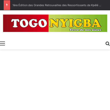
1ère Édition des Grandes Retrouvailles des Ressortissants de Kpélé Govié Apégamé / Sokpé
Menu