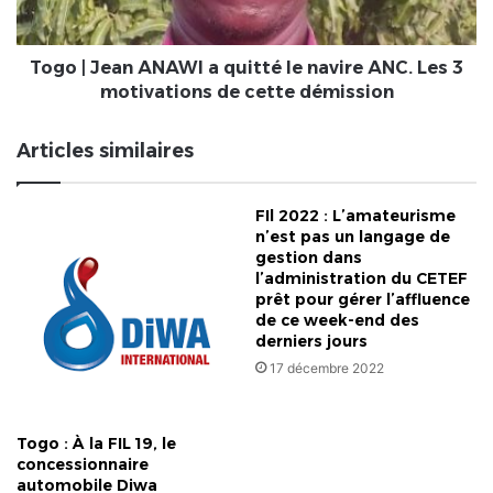
navire
ANC.
Les
Togo | Jean ANAWI a quitté le navire ANC. Les 3
3
motivations de cette démission
motivations
de
Articles similaires
cette
démission
FIl 2022 : L’amateurisme
n’est pas un langage de
gestion dans
l’administration du CETEF
prêt pour gérer l’affluence
de ce week-end des
derniers jours
17 décembre 2022
Togo : À la FIL 19, le
concessionnaire
automobile Diwa