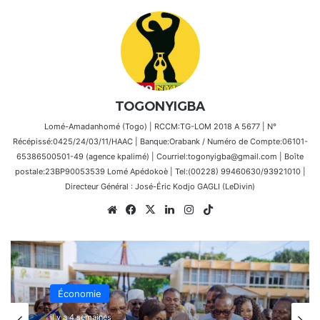
TOGONYIGBA
Lomé-Amadanhomé (Togo) | RCCM:TG-LOM 2018 A 5677 | N°
Récépissé:0425/24/03/11/HAAC | Banque:Orabank / Numéro de Compte:06101-
65386500501-49 (agence kpalimé) | Courriel:togonyigba@gmail.com | Boîte
postale:23BP90053539 Lomé Apédokoè | Tel:(00228) 99460630/93921010 |
Directeur Général : José-Éric Kodjo GAGLI (LeDivin)
Website
Facebook
X
Linkedin
Instagram
TikTok
Économie