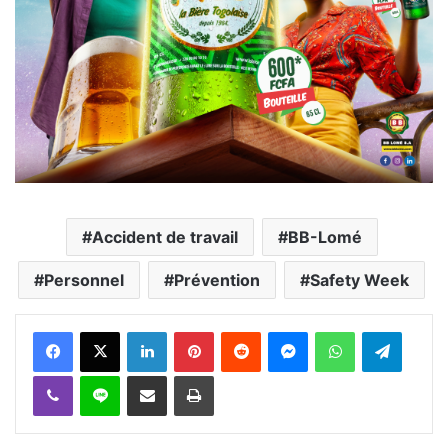
Accident de travail
BB-Lomé
Personnel
Prévention
Safety Week
Facebook
X
Linkedin
Pinterest
Reddit
Messenger
WhatsApp
Telegra
Viber
Ligne
Partager par email
Imprimer