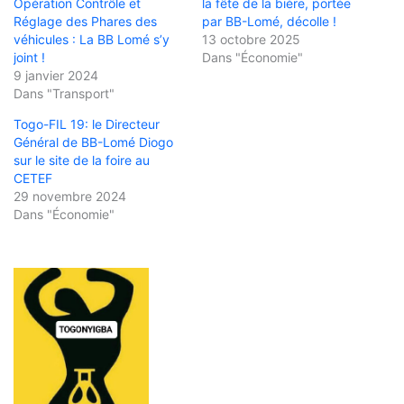
Opération Contrôle et
la fête de la bière, portée
Réglage des Phares des
par BB-Lomé, décolle !
véhicules : La BB Lomé s’y
13 octobre 2025
joint !
Dans "Économie"
9 janvier 2024
Dans "Transport"
Togo-FIL 19: le Directeur
Général de BB-Lomé Diogo
sur le site de la foire au
CETEF
29 novembre 2024
Dans "Économie"